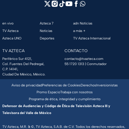
en vivo
Azteca 7
adn Noticias
TV Azteca
Noticias
a más +
Azteca UNO
Deportes
TV Azteca Internacional
TV AZTECA
CONTACTO
Periférico Sur 4121,
contacto@tvazteca.com
Col. Fuentes Del Pedregal,
55 1720 1313
| Conmutador
C.P. 14141,
Ciudad De México, México.
Aviso de privacidad
Preferencias de Cookies
Derechos
Inversionistas
Promo Espacio
Trabaja con nosotros
Programa de ética, integridad y cumplimiento
Defensor de Audiencias y Código de Ética de Televisión Azteca III y
Televisora del Valle de México
TV Azteca, M.R. & ©, TV Azteca, S.A.B. de C.V. Todos los derechos reservados,