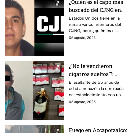
¿Quién es el capo más
buscado del CJNG en
Estados Unidos?
Estados Unidos tiene en la
mira a varios miembros del
CJNG, pero ¿quién es el
miembro más buscado por el
06 agosto, 2026
que ofrecen 25 millones de
dólares?
¿‘No le vendieron
cigarros sueltos’?:
Detienen a hombre tras
El asaltante de 55 años de
edad amenazó a la empleada
asaltar una tienda y
del establecimiento con un
llevarse más de 30
arma de fuego, llevándose
06 agosto, 2026
cajetillas en Iztapalapa
cigarros y botellas de alcohol.
Fuego en Azcapotzalco: