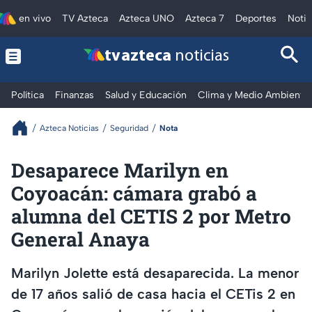
en vivo
TV Azteca
Azteca UNO
Azteca 7
Deportes
Notic
tv azteca
noticias
Política
Finanzas
Salud y Educación
Clima y Medio Ambiente
Azteca Noticias
Seguridad
Nota
Desaparece Marilyn en
Coyoacán: cámara grabó a
alumna del CETIS 2 por Metro
General Anaya
Marilyn Jolette está desaparecida. La menor
de 17 años salió de casa hacia el CETis 2 en