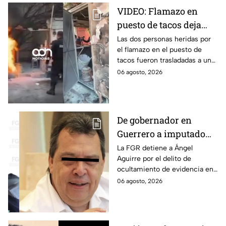
VIDEO: Flamazo en
puesto de tacos deja
dos heridos en CDMX
Las dos personas heridas por
el flamazo en el puesto de
tacos fueron trasladadas a un
hospital para recibir atención
06 agosto, 2026
especializada; su vida no corre
peligro.
De gobernador en
Guerrero a imputado
por la "Verdad
La FGR detiene a Ángel
Aguirre por el delito de
Histórica"; Así fue como
ocultamiento de evidencia en
Ángel Aguirre obstruyó
el caso Ayotzinapa. Esta es la
06 agosto, 2026
la justicia en caso
línea del tiempo del caso que
Ayotzinapa
ocurrió bajo su gestión en el
estado.