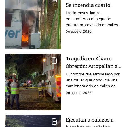
Se incendia cuarto
improvisado en la
Las intensas llamas
consumieron el pequeño
Industrial Vallejo;
cuarto improvisado en calles
rompen cadenas para
de Azcapotzalco; bomberos
06 agosto, 2026
combatir las llamas
tuvieron que romper cadenas
para controlar el incendio.
Tragedia en Álvaro
Obregón: Atropellan a
hombre en situación de
El hombre fue atropellado por
una mujer que conducía una
calle y queda prensado
camioneta gris en calles de
en San Ángel, CDMX
San Ángel; la responsable ya
06 agosto, 2026
fue detenida y llevada al
Ministerio Público.
Ejecutan a balazos a