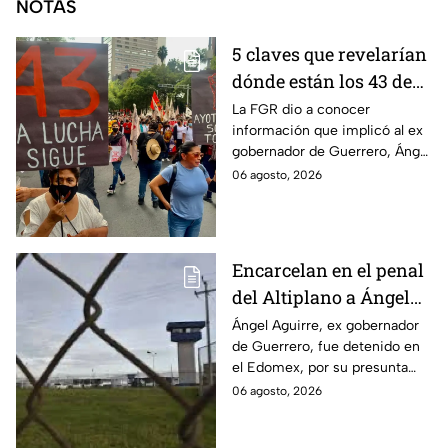
NOTAS
5 claves que revelarían
dónde están los 43 de
Ayotzinapa tras
La FGR dio a conocer
información que implicó al ex
captura de Ángel
gobernador de Guerrero, Ángel
Aguirre, ex gobernador
Aguirre, quien fue detenido
06 agosto, 2026
de Guerrero
por su presunta relación con el
caso Ayotzinapa.
Encarcelan en el penal
del Altiplano a Ángel
Aguirre, ex gobernador
Ángel Aguirre, ex gobernador
de Guerrero, fue detenido en
de Guerrero por caso
el Edomex, por su presunta
Ayotzinapa
participación en la
06 agosto, 2026
desaparición de los 43
normalistas de Ayotzinapa.