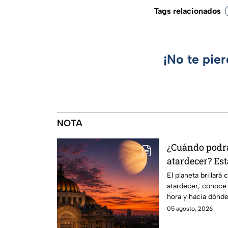
Tags relacionados
¡No te pie
NOTA
¿Cuándo podrá
atardecer? Est
hora para obs
El planeta brillará
atardecer; conoce 
hora y hacia dónde
cielo.
05 agosto, 2026