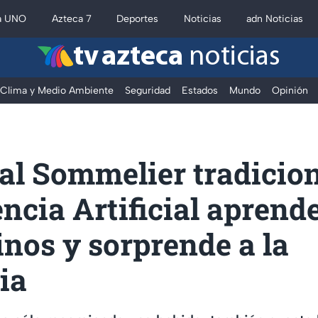
a UNO
Azteca 7
Deportes
Noticias
adn Noticias
tv azteca
noticias
Clima y Medio Ambiente
Seguridad
Estados
Mundo
Opinión
al Sommelier tradicio
encia Artificial aprend
inos y sorprende a la
ia