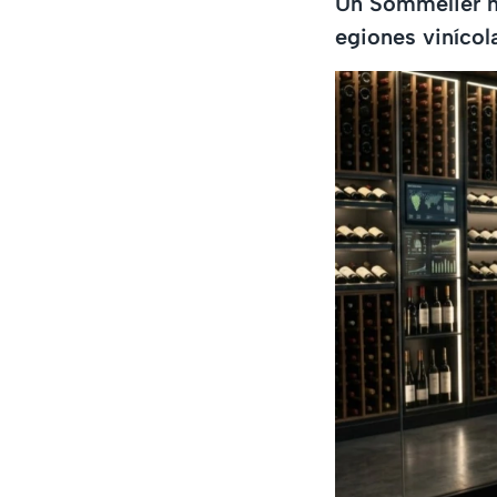
Un Sommelier n
egiones vinícol