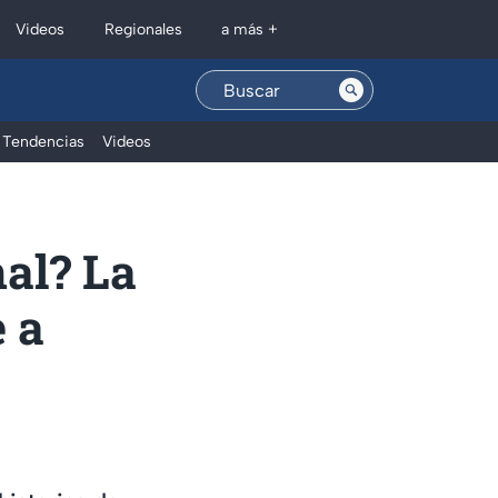
Regionales
Videos
a más +
Tendencias
Videos
nal? La
e a