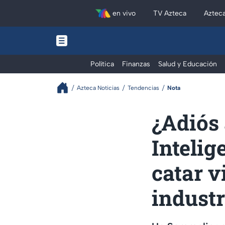
en vivo
TV Azteca
Aztec
Política
Finanzas
Salud y Educación
Azteca Noticias
Tendencias
Nota
¿Adiós 
Intelig
catar v
industr