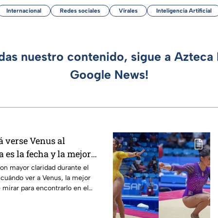
Internacional
Redes sociales
Virales
Inteligencia Artificial
rdas nuestro contenido, sigue a Azteca 
Google News!
 verse Venus al
a es la fecha y la mejor
ervarlo
 con mayor claridad durante el
cuándo ver a Venus, la mejor
 mirar para encontrarlo en el