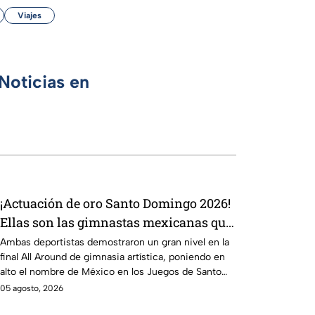
Viajes
Noticias en
¡Actuación de oro Santo Domingo 2026!
Ellas son las gimnastas mexicanas que
dominaron el podio en gimnasia
Ambas deportistas demostraron un gran nivel en la
final All Around de gimnasia artística, poniendo en
artística
alto el nombre de México en los Juegos de Santo
Domingo 2026.
05 agosto, 2026