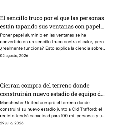
El sencillo truco por el que las personas
están tapando sus ventanas con papel
aluminio y lo que dicen los científicos
Poner papel aluminio en las ventanas se ha
convertido en un sencillo truco contra el calor, pero
sobre su efectividad
¿realmente funciona? Esto explica la ciencia sobre
su efectividad.
02 agosto, 2026
Cierran compra del terreno donde
construirán nuevo estadio de equipo de
Primera División con techo estilo carpa
Manchester United compró el terreno donde
construirá su nuevo estadio junto a Old Trafford; el
de circo
recinto tendrá capacidad para 100 mil personas y un
techo estilo carpa de circo.
29 julio, 2026