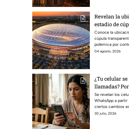
Revelan la ub
estadio de cú
generó polémi
Conoce la ubicaci
cúpula transparen
lugares de es
polémica por cont
estacionamiento.
04 agosto, 2026
¿Tu celular se
llamadas? Por
perder WhatsA
Se revelan los cel
WhatsApp a partir
dispositivos a
ciertos cambios en
Meta.
30 julio, 2026