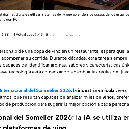
ataformas digitales utilizan sistemas de IA que aprenden los gustos de los usuarios
cha con IA.
 13:38
| Actualizado 🕑 15:45
2 minutos lectura
rsona pide una copa de vino en un restaurante, espera que 
a acompañar su comida. Durante décadas, esta tarea siempre 
s capaces de identificar aromas, sabores y características úni
eva tecnología está comenzando a cambiar las reglas del jueg
 Internacional del Sommelier 2026
, la
industria vinícola
vive u
ritmos
, que resultan capaces de analizar miles de
vinos
, prefe
s de producción para sugerir la mejor opción a cada persona
onal del Somelier 2026: la IA se utiliza 
y plataformas de vino