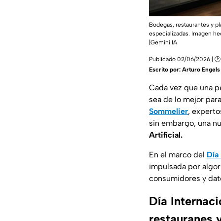
Bodegas, restaurantes y pl
especializadas. Imagen he
|Gemini IA
Publicado 02/06/2026 | 🕑
Escrito por:
Arturo Engels
Cada vez que una pe
sea de lo mejor par
Sommelier
, experto
sin embargo, una nu
Artificial.
En el marco del
Día
impulsada por
algo
consumidores y dato
Día Internaci
restauranes 