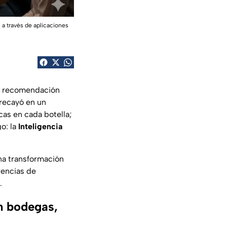
 a través de aplicaciones
la recomendación
recayó en un
cas en cada botella;
o: la
Inteligencia
na transformación
rencias de
.
en bodegas,