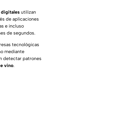
 digitales
utilizan
vés de
aplicaciones
as e incluso
ones de segundos.
resas tecnológicas
no
mediante
n detectar patrones
de vino
.