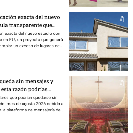
icación exacta del nuevo
pula transparente que
ca por tener demasiados
ón exacta del nuevo estadio con
te en EU, un proyecto que generó
tacionamiento
emplar un exceso de lugares de
 queda sin mensajes y
 esta razón podrías
pp en agosto; lista de
ulares que podrían quedarse sin
 del mes de agosto 2026 debido a
fectados
 la plataforma de mensajería de