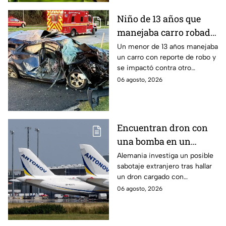
Niño de 13 años que
manejaba carro robado
provoca brutal
Un menor de 13 años manejaba
un carro con reporte de robo y
accidente; hay un
se impactó contra otro
muerto y heridos de
vehículo en Maryland, Estados
06 agosto, 2026
gravedad
Unidos.
Encuentran dron con
una bomba en un
aeropuerto de
Alemania investiga un posible
sabotaje extranjero tras hallar
Alemania: no explotó
un dron cargado con
por falla técnica
explosivos en el aeropuerto de
06 agosto, 2026
Leipzig/Halle, cerca de un
avión ucraniano.