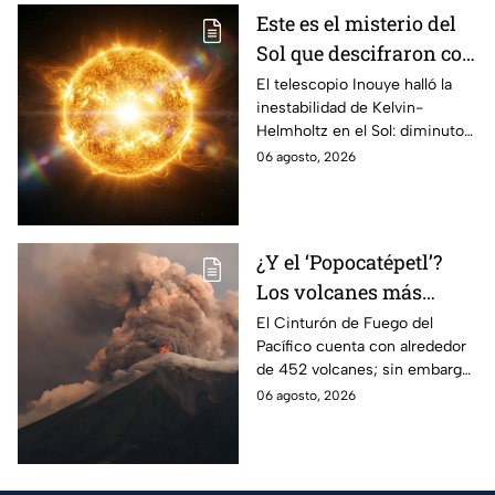
Este es el misterio del
Sol que descifraron con
un telescopio en
El telescopio Inouye halló la
inestabilidad de Kelvin-
Hawái: explica las
Helmholtz en el Sol: diminutos
tormentas solares que
remolinos que explicarían el
06 agosto, 2026
afectan a la Tierra
origen de las tormentas
solares.
¿Y el ‘Popocatépetl’?
Los volcanes más
activos del Cinturón de
El Cinturón de Fuego del
Pacífico cuenta con alrededor
Fuego
de 452 volcanes; sin embargo,
solo algunos de ellos presentan
06 agosto, 2026
una intensa actividad
volcánica.