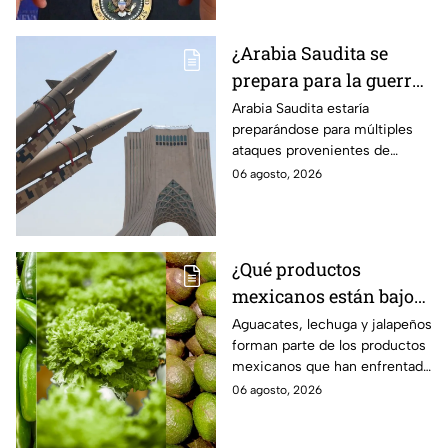
¿Arabia Saudita se
prepara para la guerra?
Esperan ataques de
Arabia Saudita estaría
preparándose para múltiples
grupos armados de tres
ataques provenientes de
países
grupos armados de tres países.
06 agosto, 2026
¿Qué productos
mexicanos están bajo
la lupa de Estados
Aguacates, lechuga y jalapeños
forman parte de los productos
Unidos? Aguacates,
mexicanos que han enfrentado
lechuga y jalapeños
restricciones o
06 agosto, 2026
encabezan la lista
cuestionamientos en Estados
Unidos. Te decimos por qué.