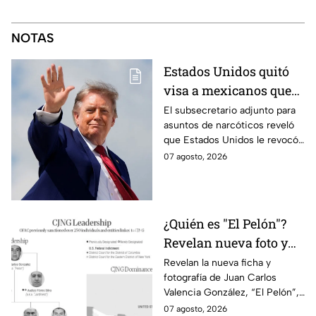
NOTAS
Estados Unidos quitó
visa a mexicanos que
tienen vínculos con
El subsecretario adjunto para
asuntos de narcóticos reveló
grupos criminales
que Estados Unidos le revocó
la visa a mexicanos con
07 agosto, 2026
vínculos criminales.
¿Quién es "El Pelón"?
Revelan nueva foto y
ficha por líder del CJNG
Revelan la nueva ficha y
fotografía de Juan Carlos
Valencia González, “El Pelón”,
como el nuevo líder del CJNG
07 agosto, 2026