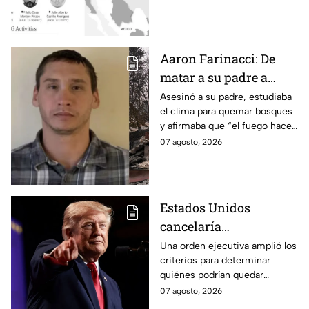
con una recompensa de 25
millones de dólares.
Aaron Farinacci: De
matar a su padre a
provocar incendios
Asesinó a su padre, estudiaba
el clima para quemar bosques
forestales
y afirmaba que “el fuego hace
renacer las cosas”. Esta es la
07 agosto, 2026
historia de la mente del
responsable de los
devastadores incendios.
Estados Unidos
cancelaría
nacionalidad por
Una orden ejecutiva amplió los
criterios para determinar
nacimiento del líder
quiénes podrían quedar
del CJNG
excluidos de la nacionalidad
07 agosto, 2026
estadounidense por