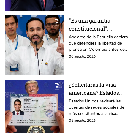
nacimiento.
"Es una garantía
constitucional":
Abelardo de la
Abelardo de la Espriella declaró
que defenderá la libertad de
Espriella promete
prensa en Colombia antes de
defender la libertad de
asumir su cargo como
06 agosto, 2026
prensa en Colombia
presidente.
¿Solicitarás la visa
americana? Estados
Unidos revisará las
Estados Unidos revisará las
cuentas de redes sociales de
redes sociales de estos
más solicitantes a la visa
solicitantes
americana.
06 agosto, 2026