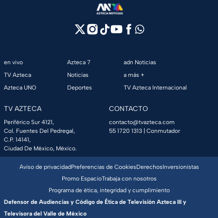
en vivo
Azteca 7
adn Noticias
TV Azteca
Noticias
a más +
Azteca UNO
Deportes
TV Azteca Internacional
TV AZTECA
CONTACTO
Periférico Sur 4121,
contacto@tvazteca.com
Col. Fuentes Del Pedregal,
55 1720 1313
| Conmutador
C.P. 14141,
Ciudad De México, México.
Aviso de privacidad
Preferencias de Cookies
Derechos
Inversionistas
Promo Espacio
Trabaja con nosotros
Programa de ética, integridad y cumplimiento
Defensor de Audiencias y Código de Ética de Televisión Azteca III y
Televisora del Valle de México