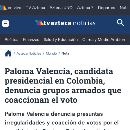
en vivo
TV Azteca
Azteca UNO
Azteca 7
Deportes
Notic
tv azteca
noticias
Política
Finanzas
Salud y Educación
Clima y Medio Ambiente
Azteca Noticias
Mundo
Nota
Paloma Valencia, candidata
presidencial en Colombia,
denuncia grupos armados que
coaccionan el voto
Paloma Valencia denuncia presuntas
irregularidades y coacción de votos por el