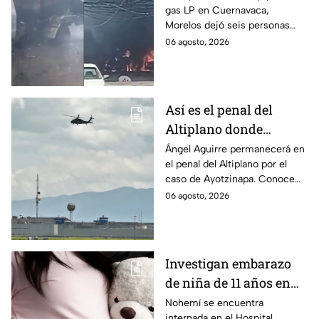
gas LP en Cuernavaca,
en Morelos
Morelos dejó seis personas
hospitalizadas. IMSS informó
06 agosto, 2026
que las pacientes siguen
internadas y aún no hay parte
médico.
Así es el penal del
Altiplano donde
permanecerá Ángel
Ángel Aguirre permanecerá en
el penal del Altiplano por el
Aguirre por caso
caso de Ayotzinapa. Conoce
Ayotzinapa
dónde está, cómo es esta
06 agosto, 2026
prisión de máxima seguridad y
su historia.
Investigan embarazo
de niña de 11 años en
Matamoros,
Nohemí se encuentra
internada en el Hospital