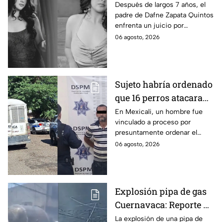
por presunto abuso
Después de largos 7 años, el
padre de Dafne Zapata Quintos
cometido en 2019 en
enfrenta un juicio por
Tamaulipas
presuntamente abusar de la
06 agosto, 2026
menor cuando ella tenía
apenas 6 años.
Sujeto habría ordenado
que 16 perros atacaran
a su hermana con
En Mexicali, un hombre fue
vinculado a proceso por
discapacidad en
presuntamente ordenar el
Mexicali, BC
ataque de 16 perros contra su
06 agosto, 2026
hermana, quien tenía
discapacidad auditiva.
Explosión pipa de gas
Cuernavaca: Reporte de
víctimas tras estallido
La explosión de una pipa de