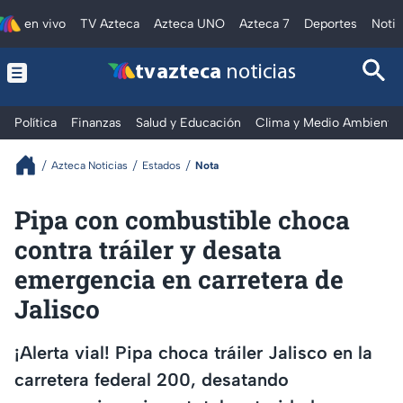
en vivo
TV Azteca
Azteca UNO
Azteca 7
Deportes
Notic
tv azteca
noticias
Política
Finanzas
Salud y Educación
Clima y Medio Ambiente
Azteca Noticias
Estados
Nota
Pipa con combustible choca
contra tráiler y desata
emergencia en carretera de
Jalisco
¡Alerta vial! Pipa choca tráiler Jalisco en la
carretera federal 200, desatando