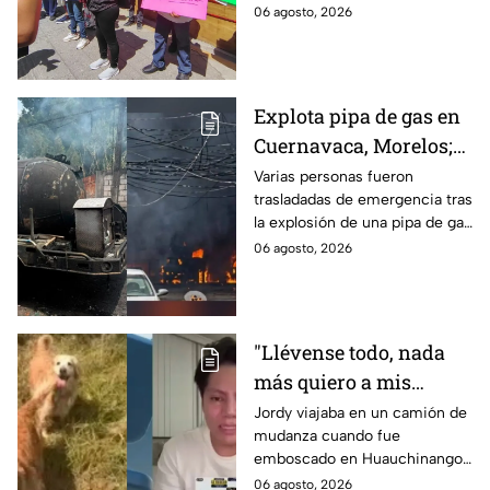
medicamentos en hospital del
06 agosto, 2026
Puebla
IMSS Puebla; hay 900
personas están afectadas.
Explota pipa de gas en
Cuernavaca, Morelos;
se reportan más de 20
Varias personas fueron
trasladadas de emergencia tras
personas con
la explosión de una pipa de gas
quemaduras
cerca de la colonia Las
06 agosto, 2026
Granjas, en Cuernavaca,
Morelos.
"Llévense todo, nada
más quiero a mis
perritas": Asaltan a un
Jordy viajaba en un camión de
mudanza cuando fue
joven, vacían sus
emboscado en Huauchinango,
cuentas y le roban a sus
Puebla, Además de quitarle
06 agosto, 2026