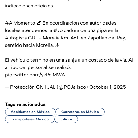
indicaciones oficiales.
#AlMomento
🚨 En coordinación con autoridades
locales atendemos la
#volcadura
de una pipa en la
Autopista GDL - Morelia Km. 461, en Zapotlán del Rey,
sentido hacia Morelia. ⚠️
El vehículo terminó en una zanja a un costado de la vía. Al
arribo del personal se realizó…
pic.twitter.com/ykPeIMWA1T
— Protección Civil JAL (@PCJalisco)
October 1, 2025
Tags relacionados
Accidentes en México
Carreteras en México
Transporte en México
Jalisco