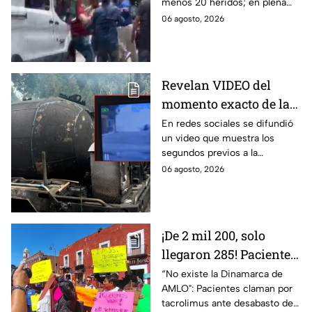
menos 20 heridos; en plena
adultos desatan pelea
emergencia, dos hombres
06 agosto, 2026
tras explosión de pipa
comenzaron a pelear mientras
en Cuernavaca
un niño lloraba en el lugar.
Revelan VIDEO del
momento exacto de la
explosión de pipa de
En redes sociales se difundió
un video que muestra los
gas en Cuernavaca,
segundos previos a la
Morelos
explosión de una pipa de gas
06 agosto, 2026
LP en Cuernavaca, Morelos.
¡De 2 mil 200, solo
llegaron 285! Pacientes
claman por
“No existe la Dinamarca de
AMLO": Pacientes claman por
medicamentos ante
tacrolimus ante desabasto de
desabasto en IMSS