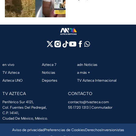
mascotas en
sus pertenencias, los
Huauchinango, Puebla
criminales se llevaron a sus
perritas.
en vivo
Azteca 7
adn Noticias
TV Azteca
Noticias
a más +
Azteca UNO
Deportes
TV Azteca Internacional
TV AZTECA
CONTACTO
Periférico Sur 4121,
contacto@tvazteca.com
Col. Fuentes Del Pedregal,
55 1720 1313
| Conmutador
C.P. 14141,
Ciudad De México, México.
Aviso de privacidad
Preferencias de Cookies
Derechos
Inversionistas