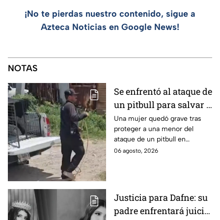
¡No te pierdas nuestro contenido, sigue a
Azteca Noticias en Google News!
NOTAS
Se enfrentó al ataque de
un pitbull para salvar a
una menor; hoy lucha
Una mujer quedó grave tras
proteger a una menor del
por su vida en Zapopan
ataque de un pitbull en
Zapopan; la víctima sufrió
06 agosto, 2026
severas mordeduras y existe
riesgo de que pierda un brazo.
Justicia para Dafne: su
padre enfrentará juicio