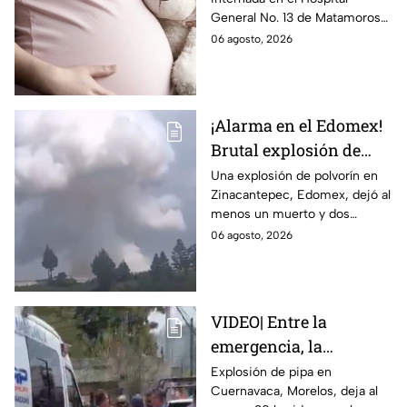
Tamaulipas; ¿qué pasó
General No. 13 de Matamoros
con Nohemí?
tras complicaciones por un
06 agosto, 2026
embarazo infantil; la Fiscalía de
Tamaulipas ya investiga.
¡Alarma en el Edomex!
Brutal explosión de
polvorín en Santa
Una explosión de polvorín en
Zinacantepec, Edomex, dejó al
María del Monte,
menos un muerto y dos
Zinacantepec; reportan
heridos; autoridades atiende la
06 agosto, 2026
al menos un muerto y
emergencia tras el estallido de
heridos
un taller clandestino.
VIDEO| Entre la
emergencia, la
desesperación y el
Explosión de pipa en
Cuernavaca, Morelos, deja al
llanto de un niño;