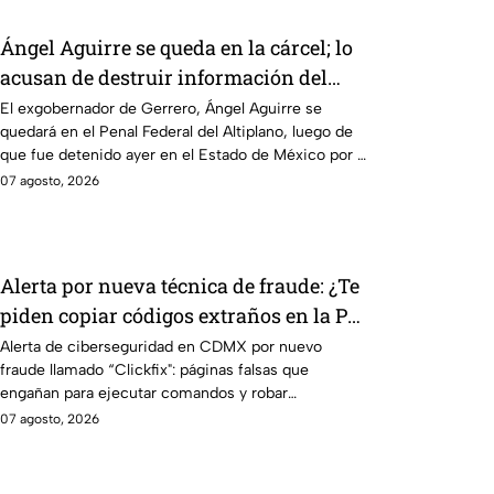
Ángel Aguirre se queda en la cárcel; lo
acusan de destruir información del
caso Ayotzinapa
El exgobernador de Gerrero, Ángel Aguirre se
quedará en el Penal Federal del Altiplano, luego de
que fue detenido ayer en el Estado de México por el
caso Ayotzinapa.
07 agosto, 2026
Alerta por nueva técnica de fraude: ¿Te
piden copiar códigos extraños en la PC?
Cuidado, podrías ser víctima del
Alerta de ciberseguridad en CDMX por nuevo
fraude llamado “Clickfix": páginas falsas que
peligroso "Clickfix"
engañan para ejecutar comandos y robar
información de tu equipo.
07 agosto, 2026