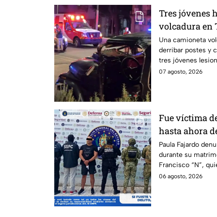
Tres jóvenes h
volcadura en 
operativo en l
Una camioneta vol
derribar postes y 
dormía
tres jóvenes lesio
07 agosto, 2026
Fue víctima de
hasta ahora d
agresor: el ca
Paula Fajardo denu
durante su matrim
Francisco “N”, qui
feminicidio.
06 agosto, 2026