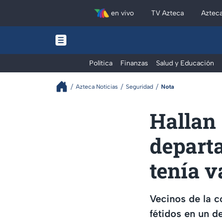
en vivo
TV Azteca
Aztec
Política
Finanzas
Salud y Educación
Azteca Noticias
Seguridad
Nota
Hallan 
departa
tenía v
Vecinos de la c
fétidos en un d