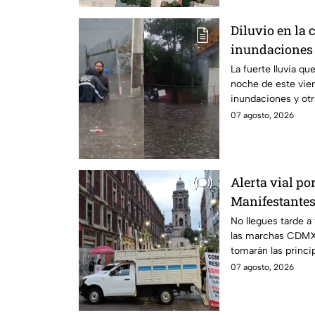
Diluvio en la c
inundaciones
de agosto
La fuerte lluvia qu
noche de este vie
inundaciones y otr
07 agosto, 2026
Alerta vial p
Manifestantes
Canela y Eje 3
No llegues tarde a
las marchas CDMX,
México
tomarán las princip
07 agosto, 2026