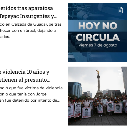
eridos tras aparatosa
Tepeyac Insurgentes y
a Juárez, mientras
có en Calzada de Guadalupe tras
chocar con un árbol, dejando a
nados.
 violencia 10 años y
etienen al presunto
so de Paula Fajardo
nció que fue víctima de violencia
onio que tenía con Jorge
en fue detenido por intento de