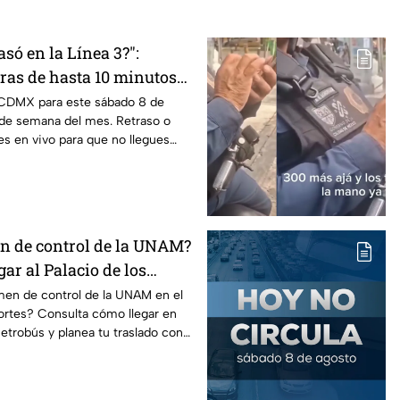
só en la Línea 3?":
ras de hasta 10 minutos
 CDMX para este sábado 8 de
 de semana del mes. Retraso o
es en vivo para que no llegues
n de control de la UNAM?
gar al Palacio de los
etro, camión y Metrobús
men de control de la UNAM en el
ortes? Consulta cómo llegar en
trobús y planea tu traslado con