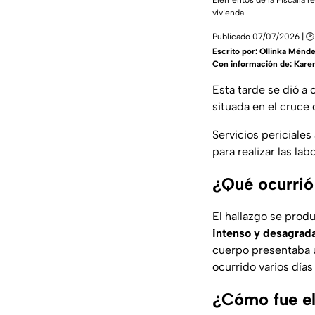
Elementos de la Fiscalía r
vivienda.
Publicado 07/07/2026 | 🕑
Escrito por:
Ollinka Ménd
Con información de: Kare
Esta tarde se dió a
situada en el cruce 
Servicios periciale
para realizar las la
¿Qué ocurrió
El hallazgo se produ
intenso y desagrad
cuerpo presentaba
ocurrido varios días
¿Cómo fue el 