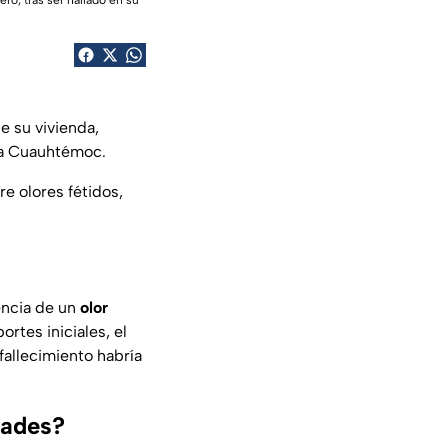
ro, tras ser hallado en su
e su vivienda,
día Cuauhtémoc.
e olores fétidos,
sencia de un
olor
tes iniciales, el
fallecimiento habría
dades?