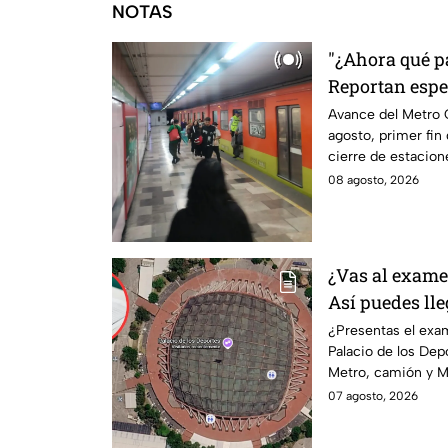
NOTAS
"¿Ahora qué pa
Reportan espe
para avanzar
Avance del Metro
agosto, primer fin
cierre de estacion
tarde.
08 agosto, 2026
¿Vas al exame
Así puedes lle
Deportes en M
¿Presentas el exa
Palacio de los Dep
Metro, camión y Me
anticipación.
07 agosto, 2026