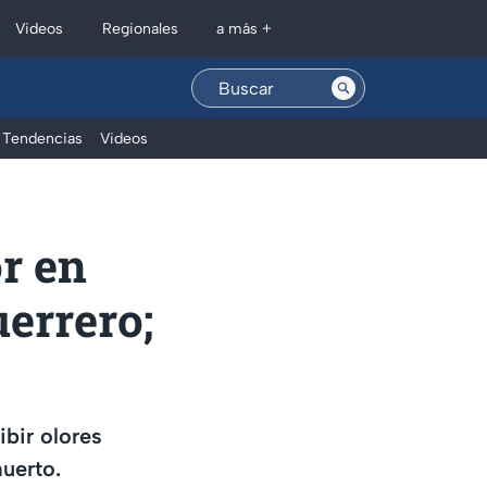
Regionales
Videos
a más +
Tendencias
Videos
r en
errero;
ibir olores
uerto.