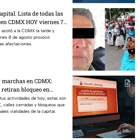
apital: Lista de todas las
 en CDMX HOY viernes 7
e azotó a la CDMX la tarde y
rnes 8 de agosto provocó
as afectaciones.
or marchas en CDMX:
 retiran bloqueo en
 Sur, colonia Granjas
 tus actividades de hoy; estas son
 calles cerradas y bloqueos que
ales vialidades de la capital.