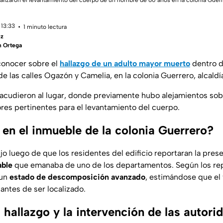
ealizaron el levantamiento del cuerpo de un hombre de 60 años en la colonia Guerre
 13:33
1 minuto lectura
ez
n Ortega
 conocer sobre el
hallazgo de un adulto mayor muerto
dentro d
de las calles Ogazón y Camelia, en la colonia Guerrero, alcal
s acudieron al lugar, donde previamente hubo alejamientos sobr
bores pertinentes para el levantamiento del cuerpo.
 en el inmueble de la colonia Guerrero?
jo luego de que los residentes del edificio reportaran la pre
able
que emanaba de uno de los departamentos. Según los repor
 un
estado de descomposición avanzado
, estimándose que el 
 antes de ser localizado.
hallazgo y la intervención de las autori