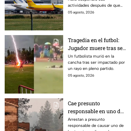
explosivos en
actividades después de que
Alemania
fuera localizado un dron que
05 agosto, 2026
transportaba un artefacto
explosivo.
Tragedia en el futbol:
Jugador muere tras ser
impactado por un rayo
Un futbolista murió en la
cancha tras ser impactado por
en pleno partido
un rayo en pleno partido.
05 agosto, 2026
Cae presunto
responsable en uno de
los incendios forestales
Arrestan a presunto
responsable de causar uno de
en la zona de Spokane,