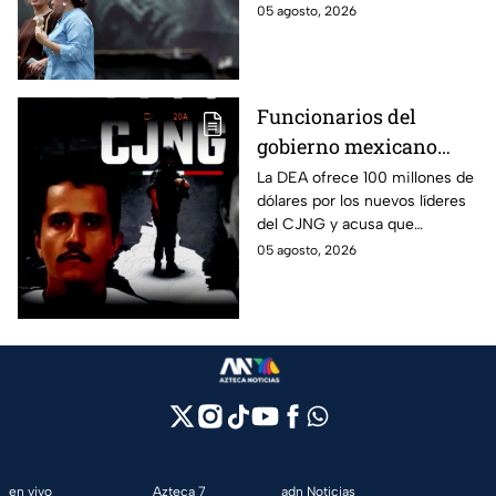
insólito correo masivo
05 agosto, 2026
pidiendo a sus tropas ideas
“creativas” para presionar a
Irán.
Funcionarios del
gobierno mexicano
apoyaron a cárteles:
La DEA ofrece 100 millones de
dólares por los nuevos líderes
DEA
del CJNG y acusa que
exfuncionarios mexicanos
05 agosto, 2026
protegieron a cárteles durante
años.
en vivo
Azteca 7
adn Noticias