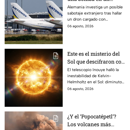
aeropuerto de
Alemania investiga un posible
sabotaje extranjero tras hallar
Alemania: no explotó
un dron cargado con
por falla técnica
explosivos en el aeropuerto de
06 agosto, 2026
Leipzig/Halle, cerca de un
avión ucraniano.
Este es el misterio del
Sol que descifraron con
un telescopio en
El telescopio Inouye halló la
inestabilidad de Kelvin-
Hawái: explica las
Helmholtz en el Sol: diminutos
tormentas solares que
remolinos que explicarían el
06 agosto, 2026
afectan a la Tierra
origen de las tormentas
solares.
¿Y el ‘Popocatépetl’?
Los volcanes más