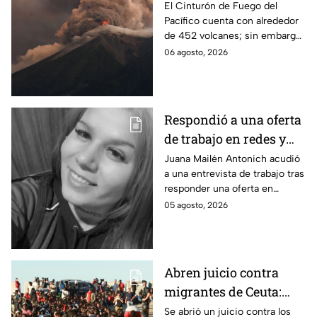
activos del Cinturón de
El Cinturón de Fuego del
Pacífico cuenta con alrededor
Fuego
de 452 volcanes; sin embargo,
solo algunos de ellos presentan
06 agosto, 2026
una intensa actividad
volcánica.
Respondió a una oferta
de trabajo en redes y
nunca volvió: La
Juana Mailén Antonich acudió
a una entrevista de trabajo tras
historia detrás del
responder una oferta en
feminicidio de Juana
Facebook; fue hallada sin vida
05 agosto, 2026
Mailén Antonich
en Mar del Plata; ya hay dos
detenidos por feminicidio.
Abren juicio contra
migrantes de Ceuta:
Son acusados de
Se abrió un juicio contra los