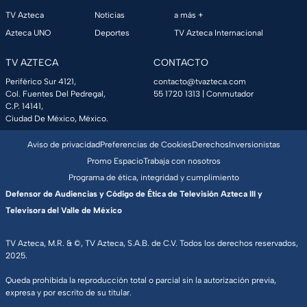
TV Azteca
Noticias
a más +
Azteca UNO
Deportes
TV Azteca Internacional
TV AZTECA
CONTACTO
Periférico Sur 4121,
contacto@tvazteca.com
Col. Fuentes Del Pedregal,
55 1720 1313
| Conmutador
C.P. 14141,
Ciudad De México, México.
Aviso de privacidad
Preferencias de Cookies
Derechos
Inversionistas
Promo Espacio
Trabaja con nosotros
Programa de ética, integridad y cumplimiento
Defensor de Audiencias y Código de Ética de Televisión Azteca III y
Televisora del Valle de México
TV Azteca, M.R. & ©, TV Azteca, S.A.B. de C.V. Todos los derechos reservados,
2025.
Queda prohibida la reproducción total o parcial sin la autorización previa,
expresa y por escrito de su titular.