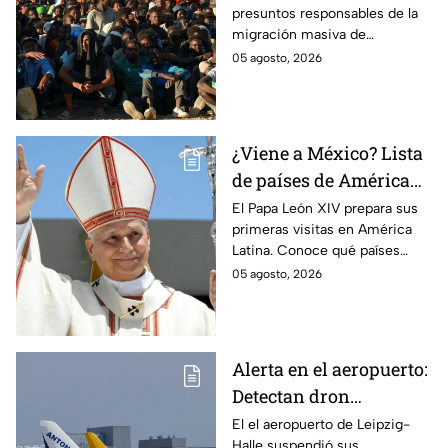
presuntos responsables de la
provocar éxodo de más
migración masiva de
de 70 mil personas
Marruecos a España en la
05 agosto, 2026
ciudad de Ceuta.
¿Viene a México? Lista
de países de América
Latina que el Papa León
El Papa León XIV prepara sus
primeras visitas en América
XIV visitará
Latina. Conoce qué países
están en su agenda y si
05 agosto, 2026
México forma parte del
recorrido del pontífice.
Alerta en el aeropuerto:
Detectan dron
transportando
El el aeropuerto de Leipzig-
Halle suspendió sus