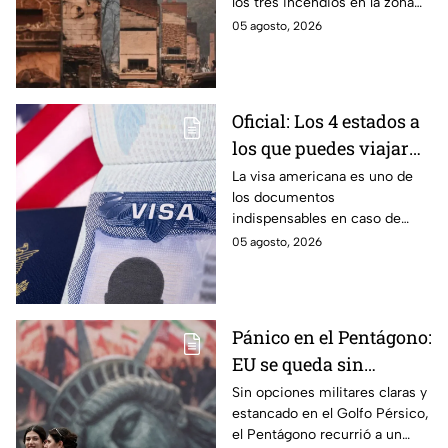
los tres incendios en la zona
Washington
de Spokane en Washington,
05 agosto, 2026
donde hubo evacuaciones
masivas y viviendas en riesgo.
Oficial: Los 4 estados a
los que puedes viajar
sin la visa americana
La visa americana es uno de
los documentos
pegada en el pasaporte
indispensables en caso de
y sólo con la forma
querer viajar a Estados Unidos,
05 agosto, 2026
DSP-150
pero ¿podrías viajar sin
necesidad de tenerla?
Pánico en el Pentágono:
EU se queda sin
opciones contra Irán y
Sin opciones militares claras y
estancado en el Golfo Pérsico,
pide a sus tropas ideas
el Pentágono recurrió a un
para castigar a Teherán