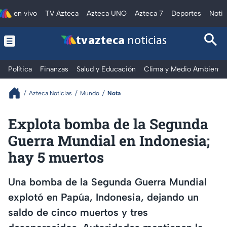
en vivo
TV Azteca
Azteca UNO
Azteca 7
Deportes
Notic
tv azteca
noticias
Política
Finanzas
Salud y Educación
Clima y Medio Ambiente
Azteca Noticias
Mundo
Nota
Explota bomba de la Segunda
Guerra Mundial en Indonesia;
hay 5 muertos
Una bomba de la Segunda Guerra Mundial
explotó en Papúa, Indonesia, dejando un
saldo de cinco muertos y tres