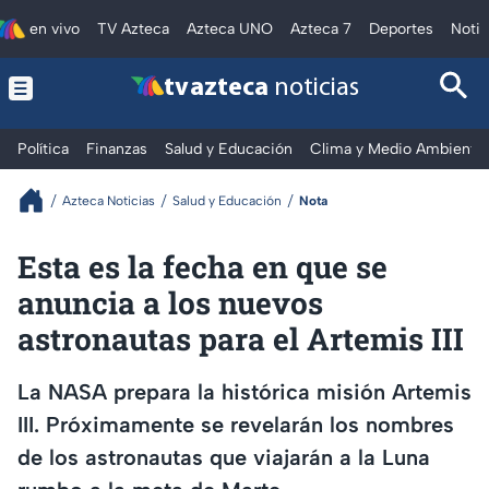
en vivo
TV Azteca
Azteca UNO
Azteca 7
Deportes
Notic
tv azteca
noticias
Política
Finanzas
Salud y Educación
Clima y Medio Ambiente
Azteca Noticias
Salud y Educación
Nota
Esta es la fecha en que se
anuncia a los nuevos
astronautas para el Artemis III
La NASA prepara la histórica misión Artemis
III. Próximamente se revelarán los nombres
de los astronautas que viajarán a la Luna