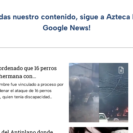
rdas nuestro contenido, sigue a Azteca 
Google News!
 ordenado que 16 perros
 hermana con
en Mexicali, BC
ombre fue vinculado a proceso por
enar el ataque de 16 perros
, quien tenía discapacidad
l del Antiplano donde