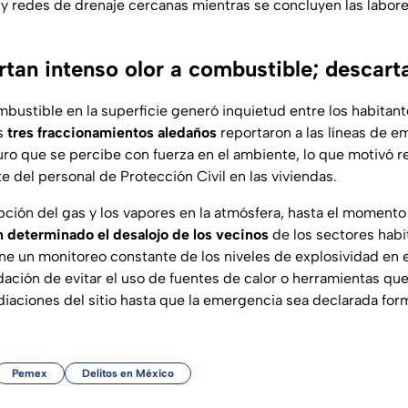
y redes de drenaje cercanas mientras se concluyen las labore
rtan intenso olor a combustible; descart
bustible en la superficie generó inquietud entre los habitante
s
tres fraccionamientos aledaños
reportaron a las líneas de e
uro que se percibe con fuerza en el ambiente, lo que motivó r
e del personal de Protección Civil en las viviendas.
pción del gas y los vapores en la atmósfera, hasta el momento
n determinado el desalojo de los vecinos
de los sectores habi
e un monitoreo constante de los niveles de explosividad en el
ación de evitar el uso de fuentes de calor o herramientas q
diaciones del sitio hasta que la emergencia sea declarada fo
Pemex
Delitos en México