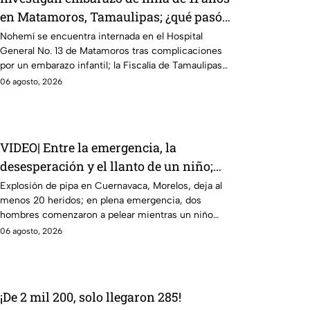
en Matamoros, Tamaulipas; ¿qué pasó
con Nohemí?
Nohemí se encuentra internada en el Hospital
General No. 13 de Matamoros tras complicaciones
por un embarazo infantil; la Fiscalía de Tamaulipas
ya investiga.
06 agosto, 2026
VIDEO| Entre la emergencia, la
desesperación y el llanto de un niño;
adultos desatan pelea tras explosión de
Explosión de pipa en Cuernavaca, Morelos, deja al
menos 20 heridos; en plena emergencia, dos
pipa en Cuernavaca
hombres comenzaron a pelear mientras un niño
lloraba en el lugar.
06 agosto, 2026
¡De 2 mil 200, solo llegaron 285!