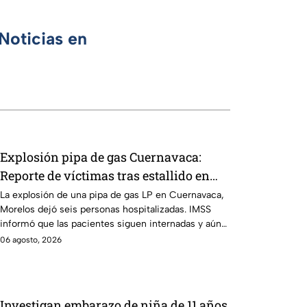
Noticias en
Explosión pipa de gas Cuernavaca:
Reporte de víctimas tras estallido en
Morelos
La explosión de una pipa de gas LP en Cuernavaca,
Morelos dejó seis personas hospitalizadas. IMSS
informó que las pacientes siguen internadas y aún
no hay parte médico.
06 agosto, 2026
Investigan embarazo de niña de 11 años