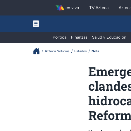
en vivo
TV Azteca
Aztec
Política
Finanzas
Salud y Educación
Azteca Noticias
Estados
Nota
Emerge
clande
hidroca
Refor