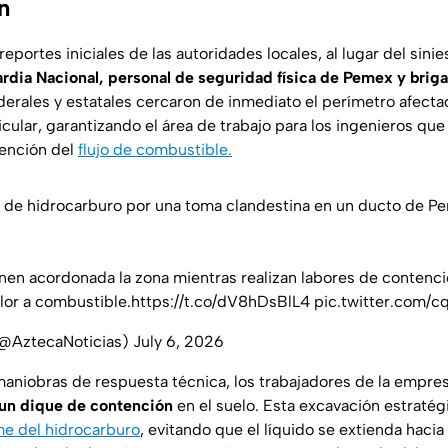
n
eportes iniciales de las autoridades locales, al lugar del sinie
rdia Nacional, personal de seguridad física de Pemex y brig
ederales y estatales cercaron de inmediato el perímetro afectad
cular, garantizando el área de trabajo para los ingenieros que 
tención del
flujo de combustible.
a de hidrocarburo por una toma clandestina en un ducto de P
en acordonada la zona mientras realizan labores de contenci
lor a combustible.
https://t.co/dV8hDsBlL4
pic.twitter.com/
(@AztecaNoticias)
July 6, 2026
aniobras de respuesta técnica, los trabajadores de la empres
 un dique de contención
en el suelo. Esta excavación estratégi
e del hidrocarburo
, evitando que el líquido se extienda hacia