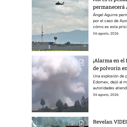
permanecerá Á
Ayotzinapa
Ángel Aguirre perm
por el caso de Ay
cómo es esta pris
historia.
06 agosto, 2026
¡Alarma en el
de polvorín e
Zinacantepec;
Una explosión de p
Edomex, dejó al m
muerto y heri
autoridades atiende
de un taller clande
06 agosto, 2026
Revelan VIDE