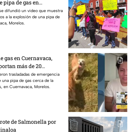
e pipa de gas en
Morelos
se difundió un video que muestra
os a la explosión de una pipa de
aca, Morelos.
de gas en Cuernavaca,
eportan más de 20
 quemaduras
ueron trasladadas de emergencia
e una pipa de gas cerca de la
s, en Cuernavaca, Morelos.
brote de Salmonella por
Sinaloa