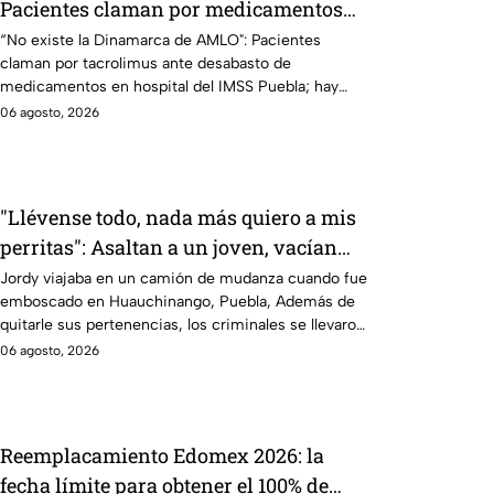
Pacientes claman por medicamentos
ante desabasto en IMSS Puebla
“No existe la Dinamarca de AMLO": Pacientes
claman por tacrolimus ante desabasto de
medicamentos en hospital del IMSS Puebla; hay
900 personas están afectadas.
06 agosto, 2026
"Llévense todo, nada más quiero a mis
perritas": Asaltan a un joven, vacían
sus cuentas y le roban a sus mascotas
Jordy viajaba en un camión de mudanza cuando fue
emboscado en Huauchinango, Puebla, Además de
en Huauchinango, Puebla
quitarle sus pertenencias, los criminales se llevaron
a sus perritas.
06 agosto, 2026
Reemplacamiento Edomex 2026: la
fecha límite para obtener el 100% de