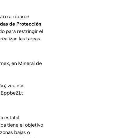
stro arribaron
adas de Protección
o para restringir el
realizan las tareas
emex, en Mineral de
ón; vecinos
cqEppbeZLt
a estatal
ca tiene el objetivo
 zonas bajas o