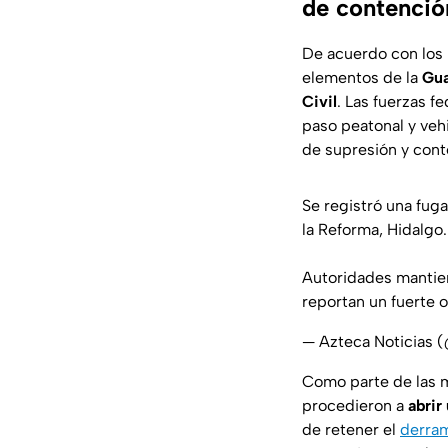
de contenció
De acuerdo con los r
elementos de la
Gua
Civil
. Las fuerzas f
paso peatonal y vehi
de supresión y con
Se registró una fug
la Reforma, Hidalgo.
Autoridades mantien
reportan un fuerte o
— Azteca Noticias 
Como parte de las m
procedieron a
abrir
de retener el
derram