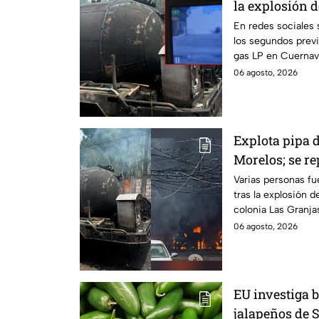
la explosión d
Cuernavaca, 
En redes sociales 
los segundos previ
gas LP en Cuernav
06 agosto, 2026
Explota pipa 
Morelos; se r
personas con
Varias personas f
tras la explosión d
colonia Las Granja
06 agosto, 2026
EU investiga 
jalapeños de 