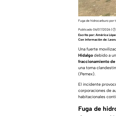
Fuga de hidrocarburo por t
Publicado 06/07/2026 | 🕑
Escrito por:
América Lópe
Con información de: Leona
Una fuerte moviliza
Hidalgo
debido a un
fraccionamiento de
una toma clandestin
(Pemex).
El incidente provoc
corporaciones de aux
habitacionales cont
Fuga de hidr