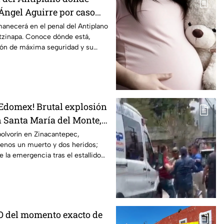
ngel Aguirre por caso
anecerá en el penal del Antiplano
otzinapa. Conoce dónde está,
ión de máxima seguridad y su
 Edomex! Brutal explosión
n Santa María del Monte,
 reportan al menos un
olvorín en Zinacantepec,
enos un muerto y dos heridos;
dos
 la emergencia tras el estallido
stino.
O del momento exacto de