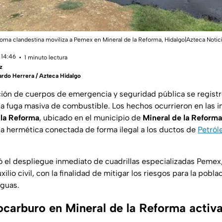
oma clandestina moviliza a Pemex en Mineral de la Reforma, Hidalgo|Azteca Notici
 14:46
1 minuto lectura
z
rdo Herrera / Azteca Hidalgo
ción de cuerpos de emergencia y seguridad pública se registr
a fuga masiva de combustible. Los hechos ocurrieron en las 
 la Reforma
, ubicado en el municipio de
Mineral de la Reforma
a hermética conectada de forma ilegal a los ductos de
Petról
ó el despliegue inmediato de cuadrillas especializadas Pemex
ilio civil, con la finalidad de mitigar los riesgos para la pobla
iguas.
ocarburo en Mineral de la Reforma activ