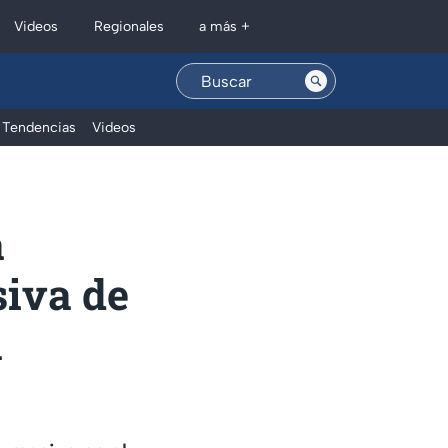
Regionales
Videos
a más +
Tendencias
Videos
a
siva de
a