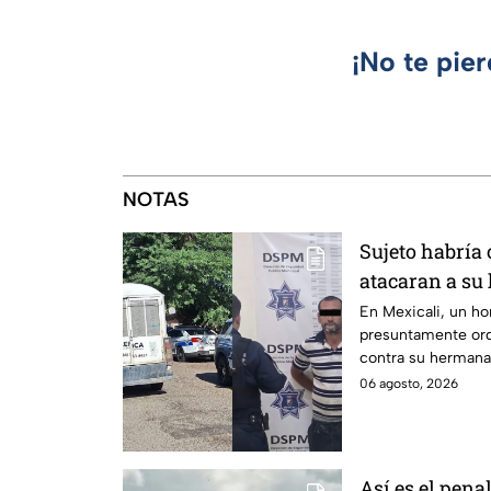
¡No te pie
NOTAS
Sujeto habría
atacaran a su
discapacidad 
En Mexicali, un h
presuntamente ord
contra su hermana
auditiva.
06 agosto, 2026
Así es el pena