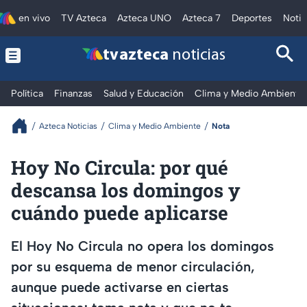
en vivo
TV Azteca
Azteca UNO
Azteca 7
Deportes
Notic
tv azteca
noticias
Política
Finanzas
Salud y Educación
Clima y Medio Ambiente
Azteca Noticias
Clima y Medio Ambiente
Nota
Hoy No Circula: por qué
descansa los domingos y
cuándo puede aplicarse
El Hoy No Circula no opera los domingos
por su esquema de menor circulación,
aunque puede activarse en ciertas