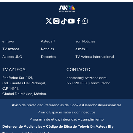
en vivo
Azteca 7
adn Noticias
TV Azteca
Noticias
a más +
Azteca UNO
Deportes
TV Azteca Internacional
TV AZTECA
CONTACTO
Periférico Sur 4121,
contacto@tvazteca.com
Col. Fuentes Del Pedregal,
55 1720 1313
| Conmutador
C.P. 14141,
Ciudad De México, México.
Aviso de privacidad
Preferencias de Cookies
Derechos
Inversionistas
Promo Espacio
Trabaja con nosotros
Programa de ética, integridad y cumplimiento
Defensor de Audiencias y Código de Ética de Televisión Azteca III y