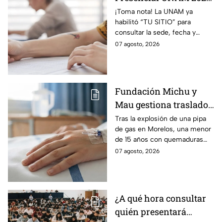
consulta aquí tu sede,
¡Toma nota! La UNAM ya
habilitó “TU SITIO” para
fecha y horario
consultar la sede, fecha y
horario del Examen Control
07 agosto, 2026
Presencial 2026. Revisa aquí
cómo conocer tu cita.
Fundación Michu y
Mau gestiona traslado
a Texas de adolescente
Tras la explosión de una pipa
de gas en Morelos, una menor
herida en explosión de
de 15 años con quemaduras
una pipa de gas en
graves será trasladada a
07 agosto, 2026
Morelos
Galveston, Texas, para recibir
atención urgente.
¿A qué hora consultar
quién presentará