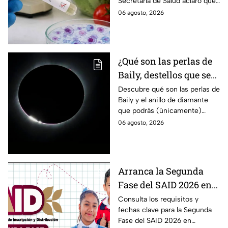
Secretaría de Salud aclaró qué
detectados
ocurre tras la detección de 33
06 agosto, 2026
casos y explicó por qué
descarta un brote.
¿Qué son las perlas de
Baily, destellos que se
podrán ver
Descubre qué son las perlas de
Baily y el anillo de diamante
ÚNICAMENTE durante
que podrás (únicamente)
el eclipse solar 2026 del
observar durante el eclipse
06 agosto, 2026
12 de agosto?
solar 2026 este próximo 12 de
agosto.
Arranca la Segunda
Fase del SAID 2026 en
Edomex para grados
Consulta los requisitos y
fechas clave para la Segunda
intermedios: Fechas
Fase del SAID 2026 en
clave y requisitos para