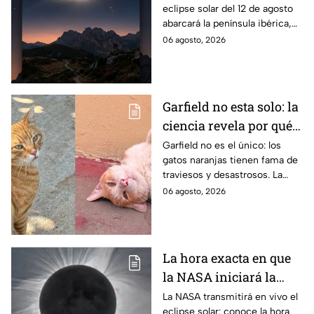
eclipse solar del 12 de agosto
eclipse solar total y en
abarcará la península ibérica,
los que será parcial
por lo que solo podrá
06 agosto, 2026
observarse de manera total en
algunas ciudades.
Garfield no esta solo: la
ciencia revela por qué
los gatos naranjas
Garfield no es el único: los
gatos naranjas tienen fama de
tienen tanta fama de
traviesos y desastrosos. La
hacer "desastres"
ciencia explica qué hay detrás
06 agosto, 2026
de su color y peculiar
reputación.
La hora exacta en que
la NASA iniciará la
transmisión en vivo
La NASA transmitirá en vivo el
eclipse solar: conoce la hora