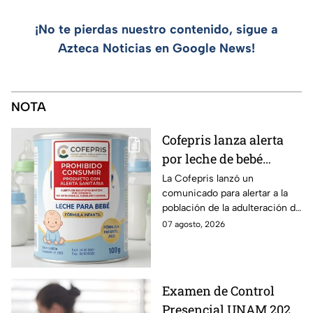
¡No te pierdas nuestro contenido, sigue a
Azteca Noticias en Google News!
NOTA
Cofepris lanza alerta
por leche de bebé
adulterada: ¿Qué marca
La Cofepris lanzó un
comunicado para alertar a la
es y cómo identificarla?
población de la adulteración de
una leche para bebé.
07 agosto, 2026
Examen de Control
Presencial UNAM 2026: