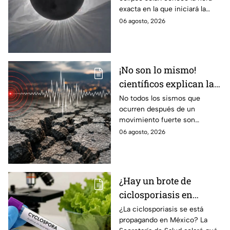
del eclipse solar
exacta en la que iniciará la
cobertura para no perderte de
06 agosto, 2026
este fenómeno astronómico
único.
¡No son lo mismo!
científicos explican las
diferencias entre
No todos los sismos que
ocurren después de un
enjambre sísmico y
movimiento fuerte son
réplicas
réplicas. Científicos explican
06 agosto, 2026
qué es un enjambre sísmico y
qué significa.
¿Hay un brote de
ciclosporiasis en
México? Salud rompe
¿La ciclosporiasis se está
propagando en México? La
el silencio tras 33 casos