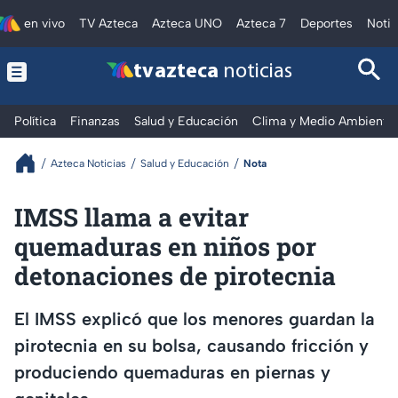
en vivo
TV Azteca
Azteca UNO
Azteca 7
Deportes
Notic
tv azteca
noticias
Política
Finanzas
Salud y Educación
Clima y Medio Ambiente
Azteca Noticias
Salud y Educación
Nota
IMSS llama a evitar
quemaduras en niños por
detonaciones de pirotecnia
El IMSS explicó que los menores guardan la
pirotecnia en su bolsa, causando fricción y
produciendo quemaduras en piernas y