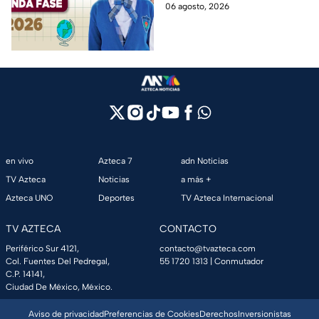
Edomex y asegura el traslado
06 agosto, 2026
cambios de escuela
escolar de tus hijos para el
próximo ciclo escolar.
en vivo
Azteca 7
adn Noticias
TV Azteca
Noticias
a más +
Azteca UNO
Deportes
TV Azteca Internacional
TV AZTECA
CONTACTO
Periférico Sur 4121,
contacto@tvazteca.com
Col. Fuentes Del Pedregal,
55 1720 1313
| Conmutador
C.P. 14141,
Ciudad De México, México.
Aviso de privacidad
Preferencias de Cookies
Derechos
Inversionistas