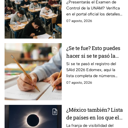
examen de control?
¿Presentarás el Examen de
Control de la UNAM? Verifica
en el portal oficial los detalles
de tu cita y los puntajes
07 agosto, 2026
mínimos requeridos para esta
prueba.
¿Se te fue? Esto puedes
hacer si se te pasó la
fecha de preinscripción
Si se te pasó el registro del
SAId 2026 Edomex, aquí la
SAID Edomex 2026
lista completa de números
telefónicos y correos de
07 agosto, 2026
atención directa por nivel
escolar para solucionarlo.
¿México también? Lista
de países en los que el
12 de agosto se verá el
La franja de visibilidad del