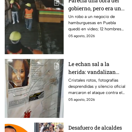
Parecía una obra del
gobierno, pero era un
robo planeado: Así
Un robo a un negocio de
hamburguesas en Puebla
saquearon negocio de
quedó en video; 12 hombres
hamburguesas en
habrían fingido ser
05 agosto, 2026
Puebla
trabajadores del gobierno
antes de entrar, golpear al
dueño y saquearlo.
Le echan sal a la
herida: vandalizan
memorial de
Cristales rotos, fotografías
desprendidas y silencio oficial
desaparecidos en
marcaron el ataque contra el
Veracruz en medio de
memorial de desaparecidos,
05 agosto, 2026
crisis
un espacio dedicado a quienes
siguen sin ser localizados.
Desafuero de alcaldes