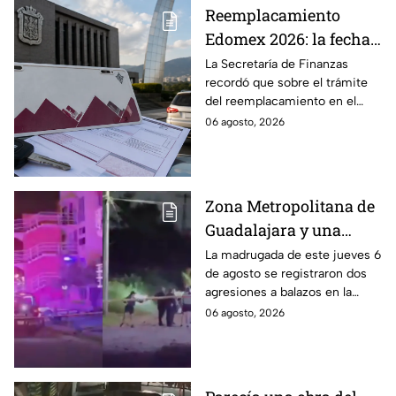
Reemplacamiento
Edomex 2026: la fecha
límite para obtener el
La Secretaría de Finanzas
recordó que sobre el trámite
100% de descuento
del reemplacamiento en el
Edomex, ¿hasta cuándo se
06 agosto, 2026
puede realizar y qué coches
tienen el 100% de descuento?
Zona Metropolitana de
Guadalajara y una
jornada de violencia:
La madrugada de este jueves 6
de agosto se registraron dos
Asesinan a balazos a
agresiones a balazos en la
dos hombres en
Zona Metropolitana de
06 agosto, 2026
Tlajomulco y El Salto
Guadalajara, uno en
Tlajomulco y otro en El Salto.