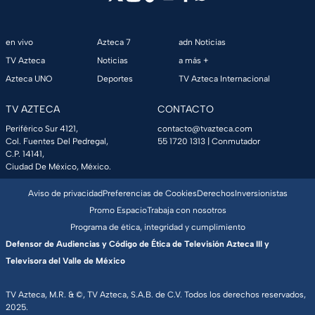
en vivo
Azteca 7
adn Noticias
TV Azteca
Noticias
a más +
Azteca UNO
Deportes
TV Azteca Internacional
TV AZTECA
CONTACTO
Periférico Sur 4121,
contacto@tvazteca.com
Col. Fuentes Del Pedregal,
55 1720 1313
| Conmutador
C.P. 14141,
Ciudad De México, México.
Aviso de privacidad
Preferencias de Cookies
Derechos
Inversionistas
Promo Espacio
Trabaja con nosotros
Programa de ética, integridad y cumplimiento
Defensor de Audiencias y Código de Ética de Televisión Azteca III y
Televisora del Valle de México
TV Azteca, M.R. & ©, TV Azteca, S.A.B. de C.V. Todos los derechos reservados,
2025.