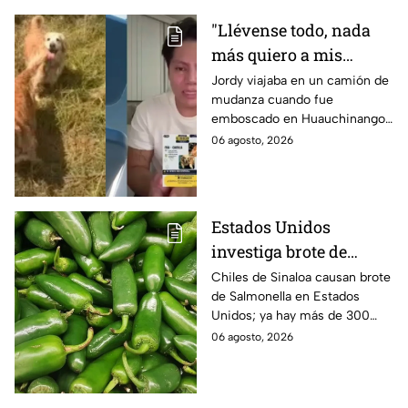
"Llévense todo, nada
más quiero a mis
perritas": Asaltan a un
Jordy viajaba en un camión de
mudanza cuando fue
joven, vacían sus
emboscado en Huauchinango,
cuentas y le roban a sus
Puebla, Además de quitarle
06 agosto, 2026
mascotas en
sus pertenencias, los
Huauchinango, Puebla
criminales se llevaron a sus
perritas.
Estados Unidos
investiga brote de
Salmonella por chiles
Chiles de Sinaloa causan brote
de Salmonella en Estados
jalapeños de Sinaloa
Unidos; ya hay más de 300
enfermos en 27 estados.
06 agosto, 2026