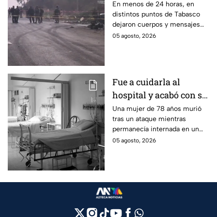
mensajes criminales
En menos de 24 horas, en
distintos puntos de Tabasco
en carreteras de
dejaron cuerpos y mensajes
Tabasco en un solo día
criminales en varias carreteras
05 agosto, 2026
del estado aterrorizando a los
habitantes. El gobierno no
puede controlar la crisis de
violencia.
Fue a cuidarla al
hospital y acabó con su
vida: Hombre habría
Una mujer de 78 años murió
tras un ataque mientras
asfixiado a su suegra
permanecía internada en un
mientras estaba
hospital de Veracruz;
05 agosto, 2026
internada en Veracruz
investigan a su yerno por
presuntamente haberla
asfixiado.