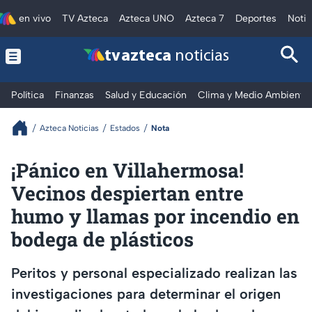
en vivo
TV Azteca
Azteca UNO
Azteca 7
Deportes
Notic
tv azteca
noticias
Política
Finanzas
Salud y Educación
Clima y Medio Ambiente
Azteca Noticias
Estados
Nota
¡Pánico en Villahermosa!
Vecinos despiertan entre
humo y llamas por incendio en
bodega de plásticos
Peritos y personal especializado realizan las
investigaciones para determinar el origen