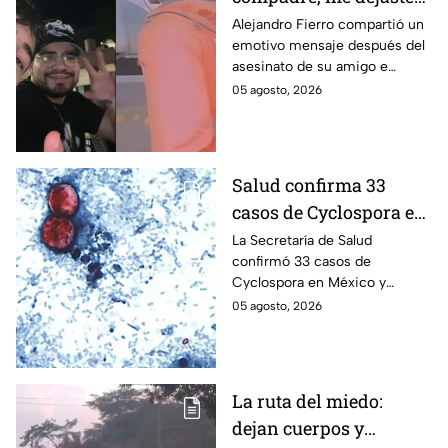
Así reaccionó
Alejandro Fierro compartió un
emotivo mensaje después del
Alejandro Fierro al
asesinato de su amigo e
asesinato del
influencer César Gastélum;
05 agosto, 2026
influencer César
mientras “La Beba” también se
Gastélum
enteró del fallecimiento en un
live de TikTok.
Salud confirma 33
casos de Cyclospora en
México: ¿en qué estado
La Secretaría de Salud
confirmó 33 casos de
se reportan los brotes
Cyclospora en México y
de diarrea explosiva?
mantiene investigaciones en
05 agosto, 2026
Guanajuato y Quintana Roo
para determinar el origen de
los contagios.
La ruta del miedo:
dejan cuerpos y