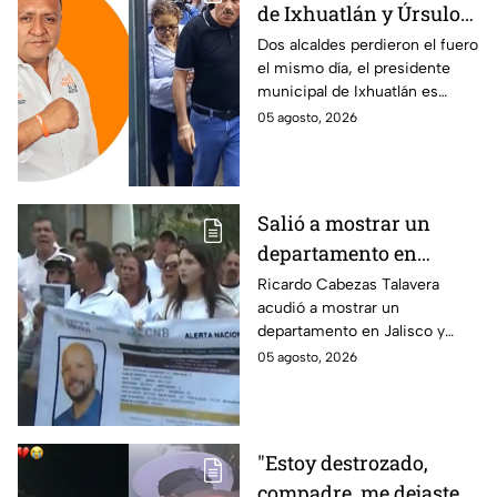
de Ixhuatlán y Úrsulo
Galván: uno de ellos
Dos alcaldes perdieron el fuero
el mismo día, el presidente
está implicado en el
municipal de Ixhuatlán es
asesinato de la
investigado por el secuestro y
05 agosto, 2026
periodista Roxana
asesinato de la periodista
Guzmán
Roxana Guzmán en Veracruz.
Salió a mostrar un
departamento en
Zapopan y no volvió a
Ricardo Cabezas Talavera
acudió a mostrar un
casa: Buscan a Ricardo
departamento en Jalisco y
Cabezas Talavera en
después desapareció;
05 agosto, 2026
Jalisco
autoridades mantienen su
búsqueda mientras colegas
refuerzan su seguridad.
"Estoy destrozado,
compadre, me dejaste":