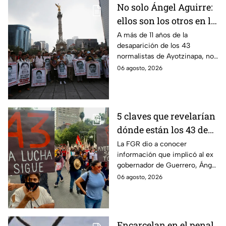
No solo Ángel Aguirre:
ellos son los otros en la
lupa por el caso
A más de 11 años de la
desaparición de los 43
Ayotzinapa
normalistas de Ayotzinapa, no
se ha conocido el paradero de
06 agosto, 2026
los estudiantes a pesar de las
detenciones por el caso.
5 claves que revelarían
dónde están los 43 de
Ayotzinapa tras
La FGR dio a conocer
información que implicó al ex
captura de Ángel
gobernador de Guerrero, Ángel
Aguirre, ex gobernador
Aguirre, quien fue detenido
06 agosto, 2026
de Guerrero
por su presunta relación con el
caso Ayotzinapa.
Encarcelan en el penal