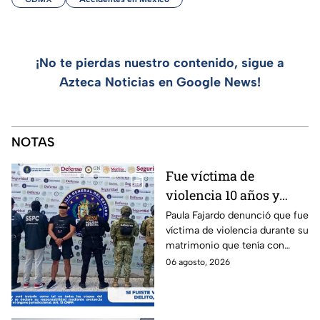
¡No te pierdas nuestro contenido, sigue a
Azteca Noticias en Google News!
NOTAS
Fue víctima de
violencia 10 años y
hasta ahora detienen al
Paula Fajardo denunció que fue
víctima de violencia durante su
presunto agresor: el
matrimonio que tenía con
caso de Paula Fajardo
Jorge Francisco “N”, quien fue
06 agosto, 2026
detenido por intento de
feminicidio.