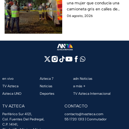
una mujer que conducía una
calle y queda prensado
camioneta gris en calles de
en San Ángel, CDMX
San Ángel; la responsable ya
06 agosto, 2026
fue detenida y llevada al
Ministerio Público.
en vivo
Azteca 7
adn Noticias
TV Azteca
Noticias
a más +
Azteca UNO
Deportes
TV Azteca Internacional
TV AZTECA
CONTACTO
Periférico Sur 4121,
contacto@tvazteca.com
Col. Fuentes Del Pedregal,
55 1720 1313
| Conmutador
C.P. 14141,