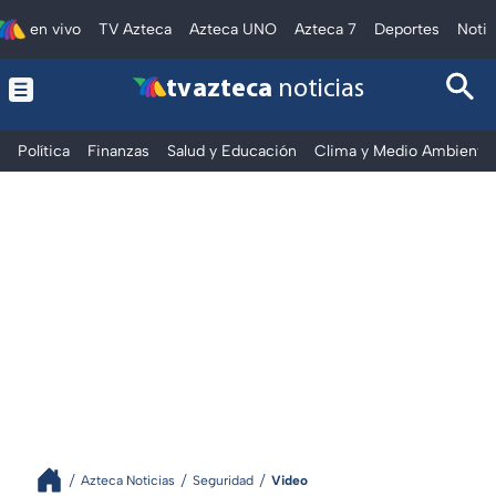
en vivo
TV Azteca
Azteca UNO
Azteca 7
Deportes
Notic
tv azteca
noticias
Política
Finanzas
Salud y Educación
Clima y Medio Ambiente
Azteca Noticias
Seguridad
Video