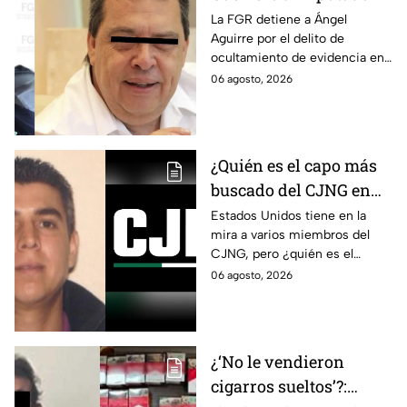
por la "Verdad
La FGR detiene a Ángel
Aguirre por el delito de
Histórica"; Así fue como
ocultamiento de evidencia en
Ángel Aguirre obstruyó
el caso Ayotzinapa. Esta es la
06 agosto, 2026
la justicia en caso
línea del tiempo del caso que
Ayotzinapa
ocurrió bajo su gestión en el
estado.
¿Quién es el capo más
buscado del CJNG en
Estados Unidos?
Estados Unidos tiene en la
mira a varios miembros del
CJNG, pero ¿quién es el
miembro más buscado por el
06 agosto, 2026
que ofrecen 25 millones de
dólares?
¿‘No le vendieron
cigarros sueltos’?: