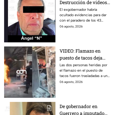
Destrucción de videos
clave y amenazas a
El exgobernador habría
ocultado evidencias para dar
testigos por parte de
con el paradero de los 43
exgobernador Ángel
estudiantes desaparecidos de
06 agosto, 2026
Aguirre: FGR
Ayotzinapa.
VIDEO: Flamazo en
puesto de tacos deja
dos heridos en CDMX
Las dos personas heridas por
el flamazo en el puesto de
tacos fueron trasladadas a un
hospital para recibir atención
06 agosto, 2026
especializada; su vida no corre
peligro.
De gobernador en
Guerrero a imputado