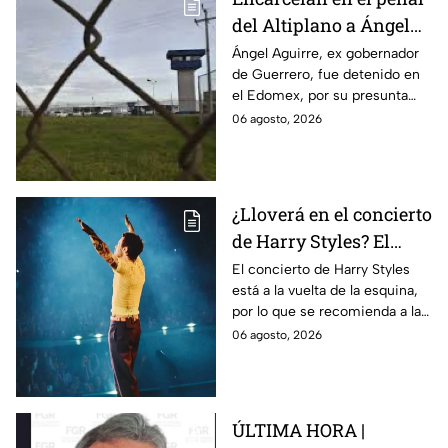
del Altiplano a Ángel
Aguirre, ex gobernador
Ángel Aguirre, ex gobernador
de Guerrero, fue detenido en
de Guerrero por caso
el Edomex, por su presunta
Ayotzinapa
participación en la
06 agosto, 2026
desaparición de los 43
normalistas de Ayotzinapa.
¿Lloverá en el concierto
de Harry Styles? El
pronóstico del clima
El concierto de Harry Styles
está a la vuelta de la esquina,
para este viernes en
por lo que se recomienda a las
CDMX
y los fanáticos revisar el clima
06 agosto, 2026
en CDMX antes de salir de
casa.
ÚLTIMA HORA |