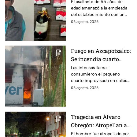
Detienen a hombre tras
El asaltante de 55 años de
edad amenazó a la empleada
asaltar una tienda y
del establecimiento con un
llevarse más de 30
arma de fuego, llevándose
06 agosto, 2026
cajetillas en Iztapalapa
cigarros y botellas de alcohol.
Fuego en Azcapotzalco:
Se incendia cuarto
improvisado en la
Las intensas llamas
consumieron el pequeño
Industrial Vallejo;
cuarto improvisado en calles
rompen cadenas para
de Azcapotzalco; bomberos
06 agosto, 2026
combatir las llamas
tuvieron que romper cadenas
para controlar el incendio.
Tragedia en Álvaro
Obregón: Atropellan a
hombre en situación de
El hombre fue atropellado por