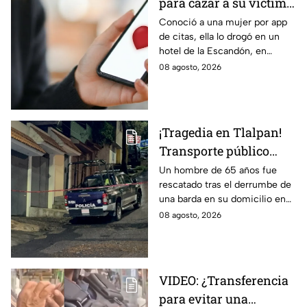
para cazar a su víctima:
Así operaba Ivette "N"
Conoció a una mujer por app
de citas, ella lo drogó en un
antes de huir a Puebla;
hotel de la Escandón, en
ya está detenida
CDMX, para robarle el auto y
08 agosto, 2026
terminó detenido tras huir
hasta Puebla.
¡Tragedia en Tlalpan!
Transporte público
arrolla, mata a un
Un hombre de 65 años fue
rescatado tras el derrumbe de
hombre y huye
una barda en su domicilio en
Tlalpan, provocado por las
08 agosto, 2026
intensas lluvias registradas
este viernes en la zona.
VIDEO: ¿Transferencia
para evitar una