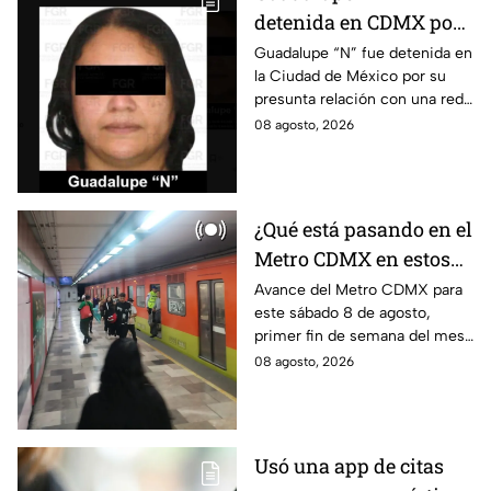
detenida en CDMX por
presunta relación con
Guadalupe “N” fue detenida en
la Ciudad de México por su
red de contrabando de
presunta relación con una red
hidrocarburos
de contrabando de
08 agosto, 2026
hidrocarburos; FGR informa
que hay 9 detenidos.
¿Qué está pasando en el
Metro CDMX en estos
momentos?
Avance del Metro CDMX para
este sábado 8 de agosto,
primer fin de semana del mes.
Retraso o cierre de estaciones
08 agosto, 2026
en vivo para que no llegues
tarde.
Usó una app de citas