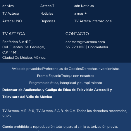
en vivo
Azteca 7
adn Noticias
TV Azteca
Noticias
a más +
Azteca UNO
Deportes
TV Azteca Internacional
TV AZTECA
CONTACTO
Periférico Sur 4121,
contacto@tvazteca.com
Col. Fuentes Del Pedregal,
55 1720 1313
| Conmutador
C.P. 14141,
Ciudad De México, México.
Aviso de privacidad
Preferencias de Cookies
Derechos
Inversionistas
Promo Espacio
Trabaja con nosotros
Programa de ética, integridad y cumplimiento
Defensor de Audiencias y Código de Ética de Televisión Azteca III y
Televisora del Valle de México
TV Azteca, M.R. & ©, TV Azteca, S.A.B. de C.V. Todos los derechos reservados,
2025.
Queda prohibida la reproducción total o parcial sin la autorización previa,