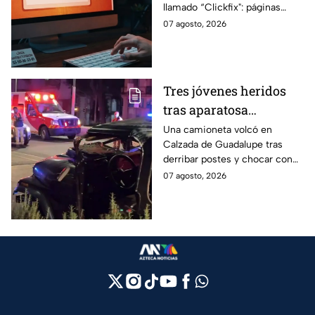
llamado “Clickfix": páginas
Cuidado, podrías ser
falsas que engañan para
07 agosto, 2026
víctima del peligroso
ejecutar comandos y robar
"Clickfix"
información de tu equipo.
Tres jóvenes heridos
tras aparatosa
volcadura en Tepeyac
Una camioneta volcó en
Calzada de Guadalupe tras
Insurgentes y operativo
derribar postes y chocar con
en la Juárez, mientras
un árbol, dejando a tres
07 agosto, 2026
dormía
jóvenes lesionados.