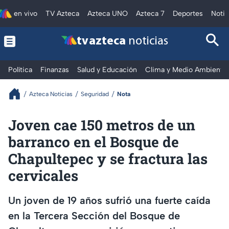
en vivo
TV Azteca
Azteca UNO
Azteca 7
Deportes
Notic
tv azteca
noticias
Política
Finanzas
Salud y Educación
Clima y Medio Ambiente
Azteca Noticias
Seguridad
Nota
Joven cae 150 metros de un
barranco en el Bosque de
Chapultepec y se fractura las
cervicales
Un joven de 19 años sufrió una fuerte caída
en la Tercera Sección del Bosque de