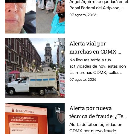
Ángel Aguirre se quedará en el
información del caso
Penal Federal del Altiplano,
Ayotzinapa
luego de que fue detenido ayer
07 agosto, 2026
en el Estado de México por el
caso Ayotzinapa.
Alerta vial por
marchas en CDMX:
Manifestantes retiran
No llegues tarde a tus
actividades de hoy; estas son
bloqueo en Canela y Eje
las marchas CDMX, calles
3 Sur, colonia Granjas
cerradas y bloqueos que
07 agosto, 2026
México
tomarán las principales
vialidades de la capital.
Alerta por nueva
técnica de fraude: ¿Te
piden copiar códigos
Alerta de ciberseguridad en
CDMX por nuevo fraude
extraños en la PC?