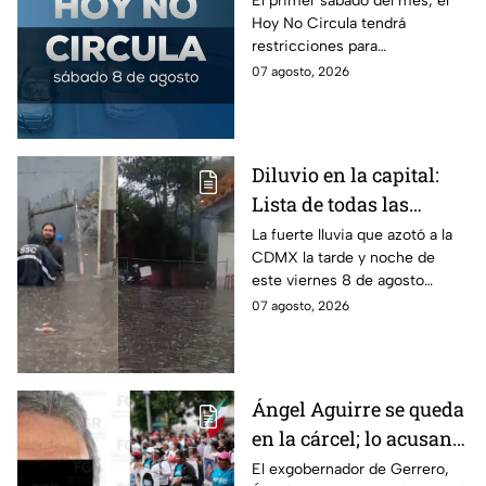
El primer sábado del mes, el
Hoy No Circula tendrá
sábado del mes
restricciones para
determinados vehículos en la
07 agosto, 2026
CDMX y en el Edomex. Revisa
si puedes tomar las llaves y
arrancar.
Diluvio en la capital:
Lista de todas las
inundaciones en CDMX
La fuerte lluvia que azotó a la
CDMX la tarde y noche de
HOY viernes 7 de
este viernes 8 de agosto
agosto
provocó inundaciones y otras
07 agosto, 2026
afectaciones.
Ángel Aguirre se queda
en la cárcel; lo acusan
de destruir
El exgobernador de Gerrero,