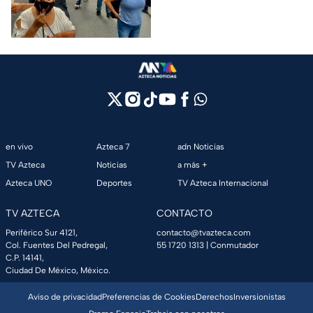
de Guerrero
por su presunta relación con el
caso Ayotzinapa.
en vivo
Azteca 7
adn Noticias
TV Azteca
Noticias
a más +
Azteca UNO
Deportes
TV Azteca Internacional
TV AZTECA
CONTACTO
Periférico Sur 4121,
contacto@tvazteca.com
Col. Fuentes Del Pedregal,
55 1720 1313
| Conmutador
C.P. 14141,
Ciudad De México, México.
Aviso de privacidad
Preferencias de Cookies
Derechos
Inversionistas