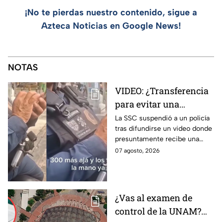
¡No te pierdas nuestro contenido, sigue a
Azteca Noticias en Google News!
NOTAS
VIDEO: ¿Transferencia
para evitar una
sanción? SSC suspende
La SSC suspendió a un policía
tras difundirse un video donde
a policía y abre
presuntamente recibe una
investigación
transferencia para evitar una
07 agosto, 2026
sanción; Asuntos Internos ya
investiga.
¿Vas al examen de
control de la UNAM?