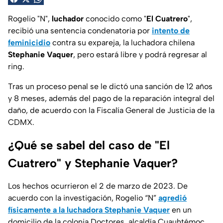
Rogelio "N",
luchador
conocido como "
El Cuatrero
",
recibió una sentencia condenatoria por
intento de
feminicidio
contra su expareja, la luchadora chilena
Stephanie Vaquer
, pero estará libre y podrá regresar al
ring.
Tras un proceso penal se le dictó una sanción de
12 años
y 8 meses, además del pago de la reparación integral del
daño, de acuerdo con la Fiscalía General de Justicia de la
CDMX.
¿Qué se sabel del caso de "El
Cuatrero" y Stephanie Vaquer?
Los hechos ocurrieron el 2 de marzo de 2023. De
acuerdo con la investigación, Rogelio “N”
agredió
físicamente a la luchadora Stephanie Vaquer
en un
domicilio de la colonia Doctores, alcaldía Cuauhtémoc.