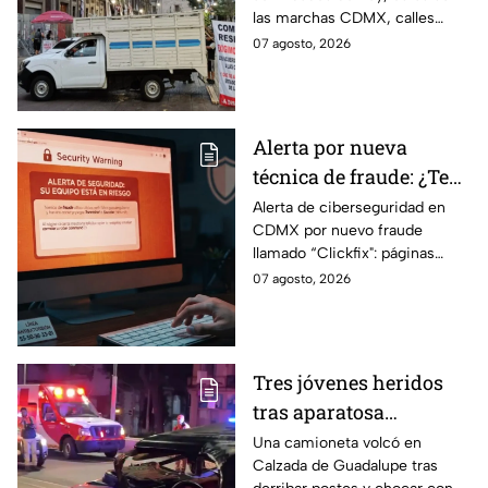
bloqueo en Canela y Eje
las marchas CDMX, calles
3 Sur, colonia Granjas
cerradas y bloqueos que
07 agosto, 2026
México
tomarán las principales
vialidades de la capital.
Alerta por nueva
técnica de fraude: ¿Te
piden copiar códigos
Alerta de ciberseguridad en
CDMX por nuevo fraude
extraños en la PC?
llamado “Clickfix": páginas
Cuidado, podrías ser
falsas que engañan para
07 agosto, 2026
víctima del peligroso
ejecutar comandos y robar
"Clickfix"
información de tu equipo.
Tres jóvenes heridos
tras aparatosa
volcadura en Tepeyac
Una camioneta volcó en
Calzada de Guadalupe tras
Insurgentes y operativo