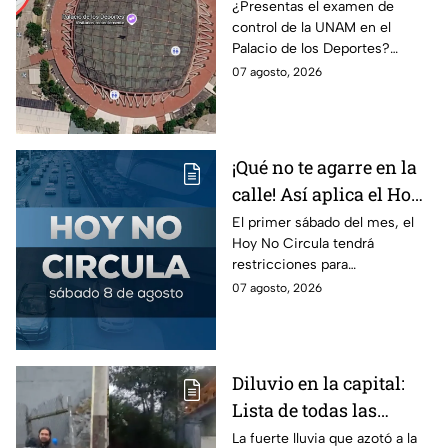
Así puedes llegar al
¿Presentas el examen de
control de la UNAM en el
Palacio de los Deportes
Palacio de los Deportes?
en Metro, camión y
Consulta cómo llegar en
07 agosto, 2026
Metrobús
Metro, camión y Metrobús y
planea tu traslado con
anticipación.
¡Qué no te agarre en la
calle! Así aplica el Hoy
No Circula el primer
El primer sábado del mes, el
Hoy No Circula tendrá
sábado del mes
restricciones para
determinados vehículos en la
07 agosto, 2026
CDMX y en el Edomex. Revisa
si puedes tomar las llaves y
arrancar.
Diluvio en la capital:
Lista de todas las
inundaciones en CDMX
La fuerte lluvia que azotó a la