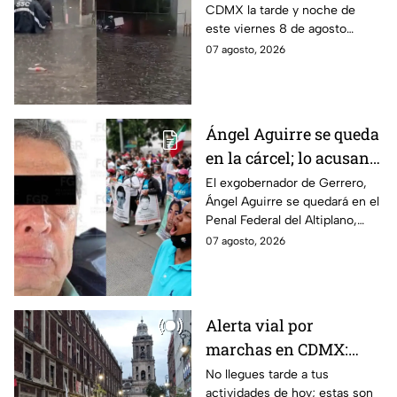
CDMX la tarde y noche de
HOY viernes 7 de
este viernes 8 de agosto
agosto
provocó inundaciones y otras
07 agosto, 2026
afectaciones.
Ángel Aguirre se queda
en la cárcel; lo acusan
de destruir
El exgobernador de Gerrero,
Ángel Aguirre se quedará en el
información del caso
Penal Federal del Altiplano,
Ayotzinapa
luego de que fue detenido ayer
07 agosto, 2026
en el Estado de México por el
caso Ayotzinapa.
Alerta vial por
marchas en CDMX:
Manifestantes retiran
No llegues tarde a tus
actividades de hoy; estas son