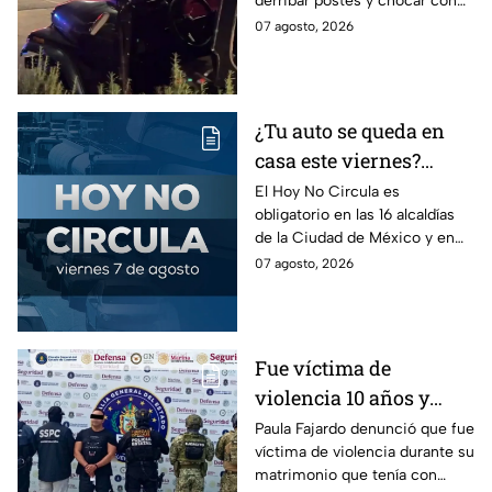
derribar postes y chocar con
en la Juárez, mientras
un árbol, dejando a tres
07 agosto, 2026
dormía
jóvenes lesionados.
¿Tu auto se queda en
casa este viernes?
Revisa el Hoy No
El Hoy No Circula es
obligatorio en las 16 alcaldías
Circula de este 7 de
de la Ciudad de México y en
agosto
los municipios conurbados del
07 agosto, 2026
Estado de México.
Fue víctima de
violencia 10 años y
hasta ahora detienen al
Paula Fajardo denunció que fue
víctima de violencia durante su
presunto agresor: el
matrimonio que tenía con
caso de Paula Fajardo