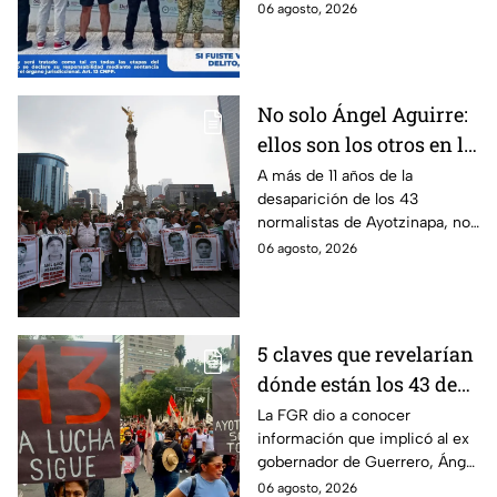
Jorge Francisco “N”, quien fue
06 agosto, 2026
detenido por intento de
feminicidio.
No solo Ángel Aguirre:
ellos son los otros en la
lupa por el caso
A más de 11 años de la
desaparición de los 43
Ayotzinapa
normalistas de Ayotzinapa, no
se ha conocido el paradero de
06 agosto, 2026
los estudiantes a pesar de las
detenciones por el caso.
5 claves que revelarían
dónde están los 43 de
Ayotzinapa tras
La FGR dio a conocer
información que implicó al ex
captura de Ángel
gobernador de Guerrero, Ángel
Aguirre, ex gobernador
Aguirre, quien fue detenido
06 agosto, 2026