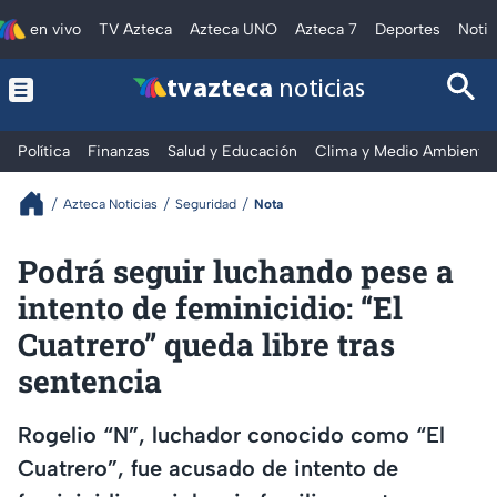
en vivo
TV Azteca
Azteca UNO
Azteca 7
Deportes
Notic
tv azteca
noticias
Política
Finanzas
Salud y Educación
Clima y Medio Ambiente
Azteca Noticias
Seguridad
Nota
Podrá seguir luchando pese a
intento de feminicidio: “El
Cuatrero” queda libre tras
sentencia
Rogelio “N”, luchador conocido como “El
Cuatrero”, fue acusado de intento de