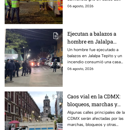
en San Ángel, CDMX
San Ángel; la responsable ya
06 agosto, 2026
fue detenida y llevada al
Ministerio Público.
Ejecutan a balazos a
hombre en Jalalpa
Tepito; hay un
Un hombre fue ejecutado a
balazos en Jalalpa Tepito y un
detenido, mientras
incendio consumió una casa
dormía
improvisada en pleno Centro
06 agosto, 2026
Histórico.
Caos vial en la CDMX:
bloqueos, marchas y
lluvias colapsan varias
Algunas calles principales de la
CDMX serán afectadas por las
avenidas
marchas, bloqueos y otras