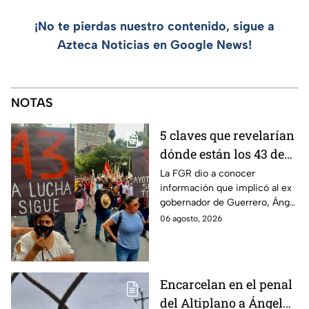
¡No te pierdas nuestro contenido, sigue a
Azteca Noticias en Google News!
NOTAS
5 claves que revelarían
dónde están los 43 de
Ayotzinapa tras
La FGR dio a conocer
información que implicó al ex
captura de Ángel
gobernador de Guerrero, Ángel
Aguirre, ex gobernador
Aguirre, quien fue detenido
06 agosto, 2026
de Guerrero
por su presunta relación con el
caso Ayotzinapa.
Encarcelan en el penal
del Altiplano a Ángel