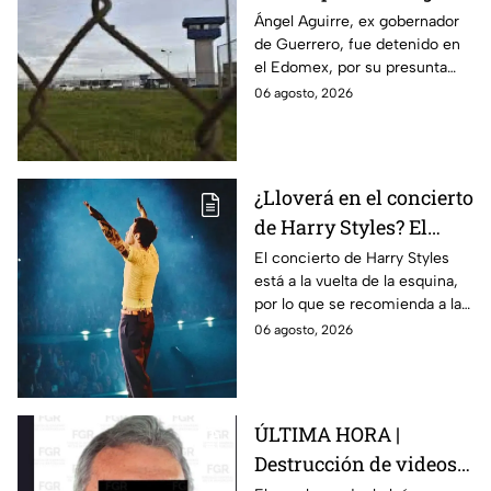
Aguirre, ex gobernador
Ángel Aguirre, ex gobernador
de Guerrero, fue detenido en
de Guerrero por caso
el Edomex, por su presunta
Ayotzinapa
participación en la
06 agosto, 2026
desaparición de los 43
normalistas de Ayotzinapa.
¿Lloverá en el concierto
de Harry Styles? El
pronóstico del clima
El concierto de Harry Styles
está a la vuelta de la esquina,
para este viernes en
por lo que se recomienda a las
CDMX
y los fanáticos revisar el clima
06 agosto, 2026
en CDMX antes de salir de
casa.
ÚLTIMA HORA |
Destrucción de videos