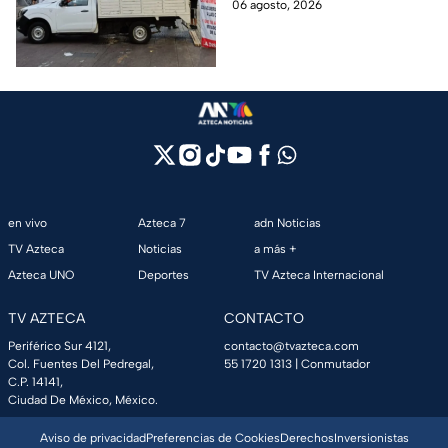
protestas de este jueves;
06 agosto, 2026
conoce las rutas alternas y
evita el tráfico.
en vivo
Azteca 7
adn Noticias
TV Azteca
Noticias
a más +
Azteca UNO
Deportes
TV Azteca Internacional
TV AZTECA
CONTACTO
Periférico Sur 4121,
contacto@tvazteca.com
Col. Fuentes Del Pedregal,
55 1720 1313
| Conmutador
C.P. 14141,
Ciudad De México, México.
Aviso de privacidad
Preferencias de Cookies
Derechos
Inversionistas