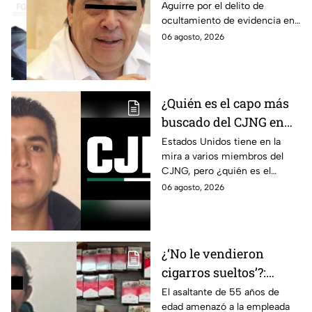
Aguirre por el delito de
Histórica"; Así fue como
ocultamiento de evidencia en
Ángel Aguirre obstruyó
el caso Ayotzinapa. Esta es la
06 agosto, 2026
la justicia en caso
línea del tiempo del caso que
Ayotzinapa
ocurrió bajo su gestión en el
estado.
¿Quién es el capo más
buscado del CJNG en
Estados Unidos?
Estados Unidos tiene en la
mira a varios miembros del
CJNG, pero ¿quién es el
miembro más buscado por el
06 agosto, 2026
que ofrecen 25 millones de
dólares?
¿‘No le vendieron
cigarros sueltos’?:
Detienen a hombre tras
El asaltante de 55 años de
edad amenazó a la empleada
asaltar una tienda y