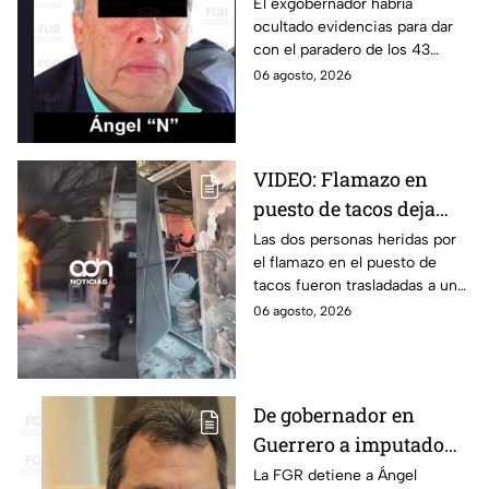
clave y amenazas a
El exgobernador habría
ocultado evidencias para dar
testigos por parte de
con el paradero de los 43
exgobernador Ángel
estudiantes desaparecidos de
06 agosto, 2026
Aguirre: FGR
Ayotzinapa.
VIDEO: Flamazo en
puesto de tacos deja
dos heridos en CDMX
Las dos personas heridas por
el flamazo en el puesto de
tacos fueron trasladadas a un
hospital para recibir atención
06 agosto, 2026
especializada; su vida no corre
peligro.
De gobernador en
Guerrero a imputado
por la "Verdad
La FGR detiene a Ángel