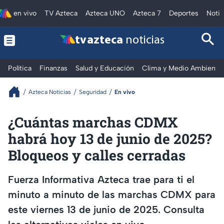
en vivo
TV Azteca
Azteca UNO
Azteca 7
Deportes
Notic
tv azteca
noticias
Política
Finanzas
Salud y Educación
Clima y Medio Ambiente
Azteca Noticias
Seguridad
En vivo
¿Cuántas marchas CDMX
habrá hoy 13 de junio de 2025?
Bloqueos y calles cerradas
Fuerza Informativa Azteca trae para ti el
minuto a minuto de las marchas CDMX para
este viernes 13 de junio de 2025. Consulta