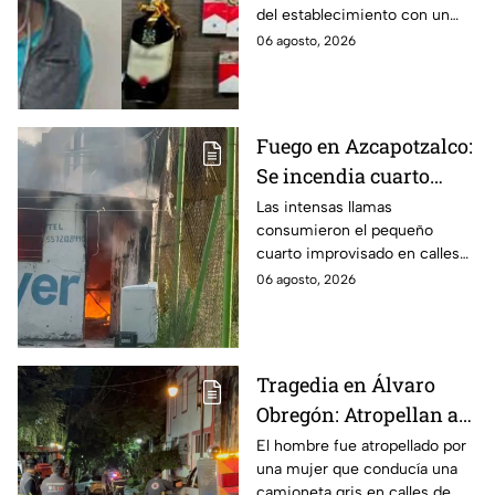
del establecimiento con un
llevarse más de 30
arma de fuego, llevándose
06 agosto, 2026
cajetillas en Iztapalapa
cigarros y botellas de alcohol.
Fuego en Azcapotzalco:
Se incendia cuarto
improvisado en la
Las intensas llamas
consumieron el pequeño
Industrial Vallejo;
cuarto improvisado en calles
rompen cadenas para
de Azcapotzalco; bomberos
06 agosto, 2026
combatir las llamas
tuvieron que romper cadenas
para controlar el incendio.
Tragedia en Álvaro
Obregón: Atropellan a
hombre en situación de
El hombre fue atropellado por
una mujer que conducía una
calle y queda prensado
camioneta gris en calles de