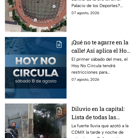
Palacio de los Deportes
Palacio de los Deportes?
en Metro, camión y
Consulta cómo llegar en
07 agosto, 2026
Metrobús
Metro, camión y Metrobús y
planea tu traslado con
anticipación.
¡Qué no te agarre en la
calle! Así aplica el Hoy
No Circula el primer
El primer sábado del mes, el
Hoy No Circula tendrá
sábado del mes
restricciones para
determinados vehículos en la
07 agosto, 2026
CDMX y en el Edomex. Revisa
si puedes tomar las llaves y
arrancar.
Diluvio en la capital:
Lista de todas las
inundaciones en CDMX
La fuerte lluvia que azotó a la
CDMX la tarde y noche de
HOY viernes 7 de