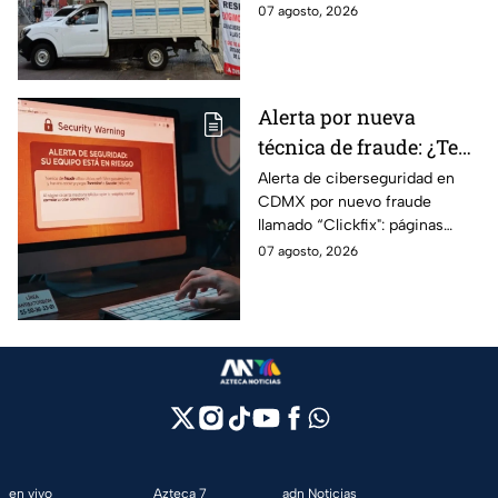
cerradas y bloqueos que
07 agosto, 2026
México
tomarán las principales
vialidades de la capital.
Alerta por nueva
técnica de fraude: ¿Te
piden copiar códigos
Alerta de ciberseguridad en
CDMX por nuevo fraude
extraños en la PC?
llamado “Clickfix": páginas
Cuidado, podrías ser
falsas que engañan para
07 agosto, 2026
víctima del peligroso
ejecutar comandos y robar
"Clickfix"
información de tu equipo.
en vivo
Azteca 7
adn Noticias