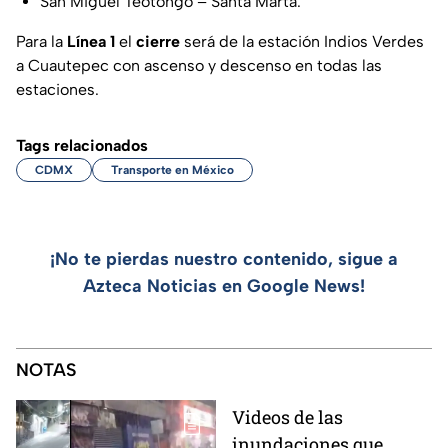
San Miguel Teotongo – Santa Marta.
Para la
Línea 1
el
cierre
será de la estación Indios Verdes
a Cuautepec con ascenso y descenso en todas las
estaciones.
Tags relacionados
CDMX
Transporte en México
¡No te pierdas nuestro contenido, sigue a
Azteca Noticias en Google News!
NOTAS
Videos de las
inundaciones que