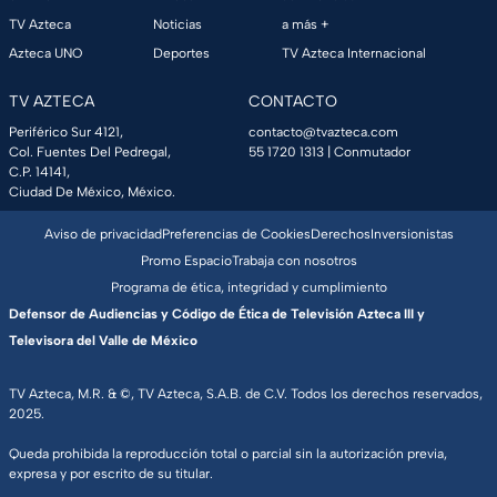
TV Azteca
Noticias
a más +
Azteca UNO
Deportes
TV Azteca Internacional
TV AZTECA
CONTACTO
Periférico Sur 4121,
contacto@tvazteca.com
Col. Fuentes Del Pedregal,
55 1720 1313
| Conmutador
C.P. 14141,
Ciudad De México, México.
Aviso de privacidad
Preferencias de Cookies
Derechos
Inversionistas
Promo Espacio
Trabaja con nosotros
Programa de ética, integridad y cumplimiento
Defensor de Audiencias y Código de Ética de Televisión Azteca III y
Televisora del Valle de México
TV Azteca, M.R. & ©, TV Azteca, S.A.B. de C.V. Todos los derechos reservados,
2025.
Queda prohibida la reproducción total o parcial sin la autorización previa,
expresa y por escrito de su titular.