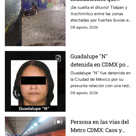
dejaron las lluvias en
¡Se suelta el diluvio! Tlalpan y
Xochimilco entre las zonas
Tlalpan y Xochimilco
afectadas por fuertes lluvias en
por lluvias intensas
CDMX. Conce qué otras
08 agosto, 2026
alcaldías cuentan con alerta
este 8 de agosto.
Guadalupe "N"
detenida en CDMX por
presunta relación con
Guadalupe “N” fue detenida en
la Ciudad de México por su
red de contrabando de
presunta relación con una red
hidrocarburos
de contrabando de
08 agosto, 2026
hidrocarburos; FGR informa
que hay 9 detenidos.
Persona en las vías del
Metro CDMX: Caos y