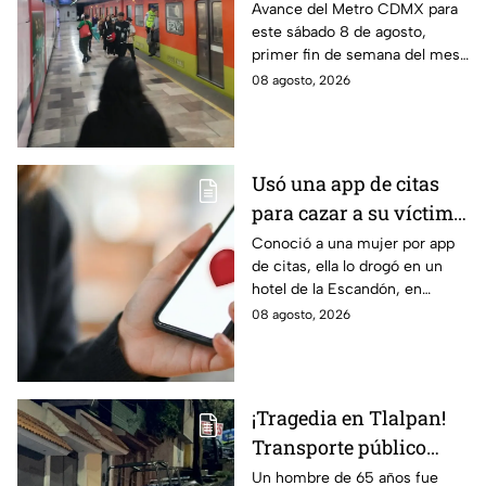
retrasos de más de 20
Avance del Metro CDMX para
este sábado 8 de agosto,
minutos en la Línea B
primer fin de semana del mes.
Retraso o cierre de estaciones
08 agosto, 2026
en vivo para que no llegues
tarde.
Usó una app de citas
para cazar a su víctima:
Así operaba Ivette "N"
Conoció a una mujer por app
de citas, ella lo drogó en un
antes de huir a Puebla;
hotel de la Escandón, en
ya está detenida
CDMX, para robarle el auto y
08 agosto, 2026
terminó detenido tras huir
hasta Puebla.
¡Tragedia en Tlalpan!
Transporte público
arrolla, mata a un
Un hombre de 65 años fue