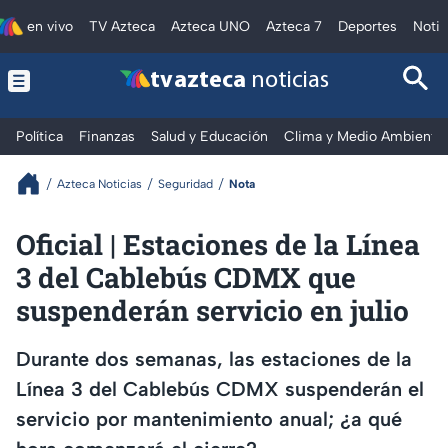
en vivo
TV Azteca
Azteca UNO
Azteca 7
Deportes
Notic
tv azteca
noticias
Política
Finanzas
Salud y Educación
Clima y Medio Ambiente
Azteca Noticias
Seguridad
Nota
Oficial | Estaciones de la Línea
3 del Cablebús CDMX que
suspenderán servicio en julio
Durante dos semanas, las estaciones de la
Línea 3 del Cablebús CDMX suspenderán el
servicio por mantenimiento anual; ¿a qué