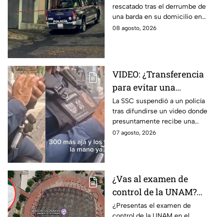
rescatado tras el derrumbe de
hombre y huye
una barda en su domicilio en
Tlalpan, provocado por las
08 agosto, 2026
intensas lluvias registradas
este viernes en la zona.
VIDEO: ¿Transferencia
para evitar una
sanción? SSC suspende
La SSC suspendió a un policía
tras difundirse un video donde
a policía y abre
presuntamente recibe una
investigación
transferencia para evitar una
07 agosto, 2026
sanción; Asuntos Internos ya
investiga.
¿Vas al examen de
control de la UNAM?
Así puedes llegar al
¿Presentas el examen de
control de la UNAM en el