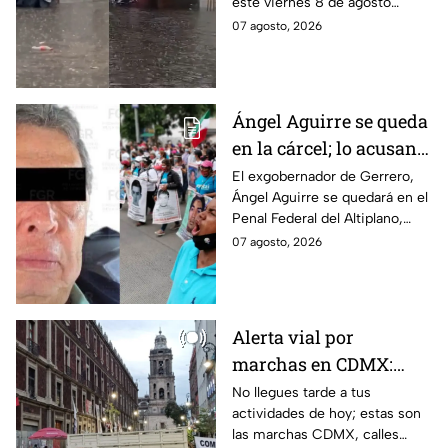
este viernes 8 de agosto
agosto
provocó inundaciones y otras
07 agosto, 2026
afectaciones.
Ángel Aguirre se queda
en la cárcel; lo acusan
de destruir
El exgobernador de Gerrero,
Ángel Aguirre se quedará en el
información del caso
Penal Federal del Altiplano,
Ayotzinapa
luego de que fue detenido ayer
07 agosto, 2026
en el Estado de México por el
caso Ayotzinapa.
Alerta vial por
marchas en CDMX:
Manifestantes retiran
No llegues tarde a tus
actividades de hoy; estas son
bloqueo en Canela y Eje
las marchas CDMX, calles
3 Sur, colonia Granjas