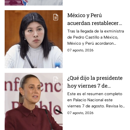
narcotráfico.
México y Perú
acuerdan restablecer
relaciones
Tras la llegada de la exministra
de Pedro Castillo a México,
diplomáticas tras
México y Perú acordaron
llegada de Betssy
reanudar relaciones desde
07 agosto, 2026
Chávez al país
aquella ruptura en noviembre
de 2025.
¿Qué dijo la presidente
hoy viernes 7 de
agosto? Resumen EN
Este es el resumen completo
en Palacio Nacional este
VIVO
viernes 7 de agosto. Revisa los
datos presentados y las
07 agosto, 2026
respuestas de la presidente al
momento.