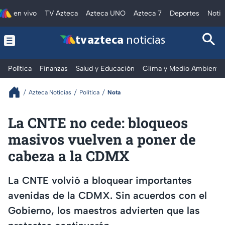
en vivo
TV Azteca
Azteca UNO
Azteca 7
Deportes
Notic
tv azteca
noticias
Política
Finanzas
Salud y Educación
Clima y Medio Ambiente
Azteca Noticias
Política
Nota
La CNTE no cede: bloqueos
masivos vuelven a poner de
cabeza a la CDMX
La CNTE volvió a bloquear importantes
avenidas de la CDMX. Sin acuerdos con el
Gobierno, los maestros advierten que las