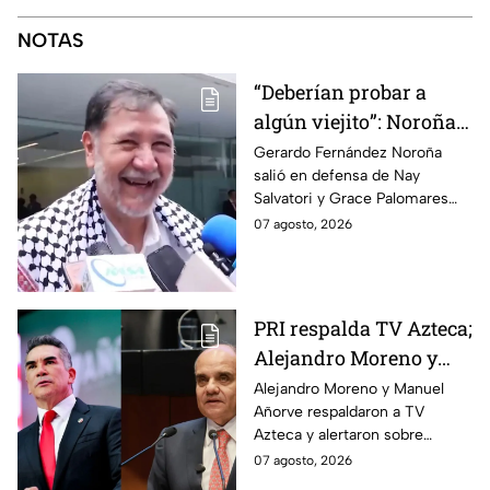
NOTAS
“Deberían probar a
algún viejito”: Noroña
reacciona a polémico
Gerardo Fernández Noroña
salió en defensa de Nay
video de Nay Salvatori
Salvatori y Grace Palomares
y Grace Palomares
tras sus comentarios
07 agosto, 2026
despectivos contra los adultos
mayores.
PRI respalda TV Azteca;
Alejandro Moreno y
Manuel Añorve
Alejandro Moreno y Manuel
Añorve respaldaron a TV
denuncian riesgos para
Azteca y alertaron sobre
la libertad de expresión
riesgos para la libertad de
07 agosto, 2026
expresión y el periodismo