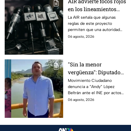
AIR advierte focos rojos
en los lineamientos
para proteger a las
La AIR señala que algunas
reglas de este proyecto
audiencias
permiten que una autoridad
gubernamental supervise,
06 agosto, 2026
revise y hasta castigue el
contenido que transmiten los
medios.
"Sin la menor
vergüenza": Diputado
Juan Zavala denuncia
Movimiento Ciudadano
denuncia a “Andy” López
ante el INE a Andy
Beltrán ante el INE por actos
López Beltrán por
anticipados de campaña en
06 agosto, 2026
campaña anticipada en
Tabasco.
Tabasco