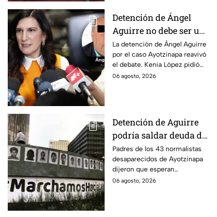
Detención de Ángel
Aguirre no debe ser un
distractor, pide Kenia
La detención de Ángel Aguirre
por el caso Ayotzinapa reavivó
López; exige justicia
el debate. Kenia López pidió
por caso Ayotzinapa
que no sea un distractor
06 agosto, 2026
político, sino justicia para las
familias.
Detención de Aguirre
podría saldar deuda de
justicia: padres de los
Padres de los 43 normalistas
desaparecidos de Ayotzinapa
43 de Ayotzinapa
dijeron que esperan
información oficial sobre la
06 agosto, 2026
detención de Ángel Aguirre,
quien ya está en el penal del
Altiplano.