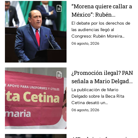
“Morena quiere callar a
México”: Rubén
Moreira pide frenar
El debate por los derechos de
las audiencias llegó al
discusión de
Congreso: Rubén Moreira
lineamientos de
reclama una consulta con
06 agosto, 2026
audiencias hasta
voces del sector de
escuchar a periodistas
comunicación.
y expertos
¿Promoción ilegal? PAN
señala a Mario Delgado
por publicación sobre
La publicación de Mario
Delgado sobre la Beca Rita
la Beca Rita Cetina
Cetina desató un
enfrentamiento entre Morena
06 agosto, 2026
y el PAN, que acusa posible
promoción personalizada y
hasta peculado.