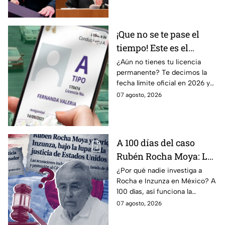
crítico en México.
¡Que no se te pase el
tiempo! Este es el
último día para
¿Aún no tienes tu licencia
permanente? Te decimos la
tramitar la licencia
fecha límite oficial en 2026 y
permanente en CDMX y
los requisitos para tramitarla
07 agosto, 2026
Edomex
antes de que termine el
programa.
A 100 días del caso
Rubén Rocha Moya: La
estrategia de Morena
¿Por qué nadie investiga a
Rocha e Inzunza en México? A
para blindar al
100 días, así funciona la
gobernador de Sinaloa
estrategia de Morena para
07 agosto, 2026
intentar enterrar el tema de
sus vínculos con el