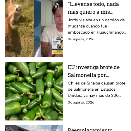
"Llévense todo, nada
más quiero a mis
perritas": Asaltan a un
Jordy viajaba en un camión de
mudanza cuando fue
joven, vacían sus
emboscado en Huauchinango,
cuentas y le roban a sus
Puebla, Además de quitarle
06 agosto, 2026
mascotas en
sus pertenencias, los
Huauchinango, Puebla
criminales se llevaron a sus
perritas.
EU investiga brote de
Salmonella por
jalapeños de Sinaloa
Chiles de Sinaloa causan brote
de Salmonella en Estados
Unidos; ya hay más de 300
enfermos en 27 estados.
06 agosto, 2026
Reemplacamiento