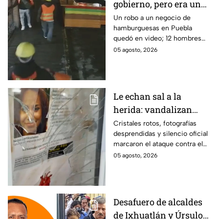
gobierno, pero era un
robo planeado: Así
Un robo a un negocio de
hamburguesas en Puebla
saquearon negocio de
quedó en video; 12 hombres
hamburguesas en
habrían fingido ser
05 agosto, 2026
Puebla
trabajadores del gobierno
antes de entrar, golpear al
dueño y saquearlo.
Le echan sal a la
herida: vandalizan
memorial de
Cristales rotos, fotografías
desprendidas y silencio oficial
desaparecidos en
marcaron el ataque contra el
Veracruz en medio de
memorial de desaparecidos,
05 agosto, 2026
crisis
un espacio dedicado a quienes
siguen sin ser localizados.
Desafuero de alcaldes
de Ixhuatlán y Úrsulo