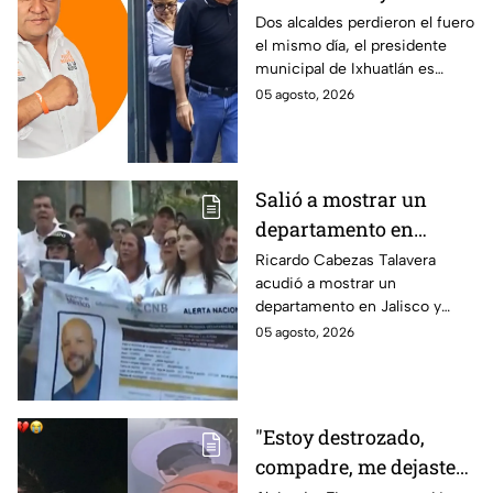
Galván: uno de ellos
Dos alcaldes perdieron el fuero
el mismo día, el presidente
está implicado en el
municipal de Ixhuatlán es
asesinato de la
investigado por el secuestro y
05 agosto, 2026
periodista Roxana
asesinato de la periodista
Guzmán
Roxana Guzmán en Veracruz.
Salió a mostrar un
departamento en
Zapopan y no volvió a
Ricardo Cabezas Talavera
acudió a mostrar un
casa: Buscan a Ricardo
departamento en Jalisco y
Cabezas Talavera en
después desapareció;
05 agosto, 2026
Jalisco
autoridades mantienen su
búsqueda mientras colegas
refuerzan su seguridad.
"Estoy destrozado,
compadre, me dejaste":