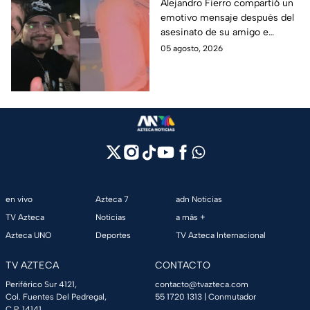
Así reaccionó
Alejandro Fierro compartió un
emotivo mensaje después del
Alejandro Fierro al
asesinato de su amigo e
asesinato del
influencer César Gastélum;
05 agosto, 2026
influencer César
mientras “La Beba” también se
Gastélum
enteró del fallecimiento en un
live de TikTok.
en vivo
Azteca 7
adn Noticias
TV Azteca
Noticias
a más +
Azteca UNO
Deportes
TV Azteca Internacional
TV AZTECA
CONTACTO
Periférico Sur 4121,
contacto@tvazteca.com
Col. Fuentes Del Pedregal,
55 1720 1313
| Conmutador
C.P. 14141,