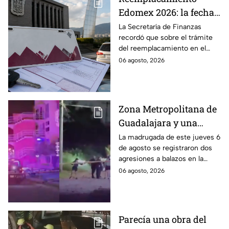
Edomex 2026: la fecha
límite para obtener el
La Secretaría de Finanzas
recordó que sobre el trámite
100% de descuento
del reemplacamiento en el
Edomex, ¿hasta cuándo se
06 agosto, 2026
puede realizar y qué coches
tienen el 100% de descuento?
Zona Metropolitana de
Guadalajara y una
jornada de violencia:
La madrugada de este jueves 6
de agosto se registraron dos
Asesinan a balazos a
agresiones a balazos en la
dos hombres en
Zona Metropolitana de
06 agosto, 2026
Tlajomulco y El Salto
Guadalajara, uno en
Tlajomulco y otro en El Salto.
Parecía una obra del