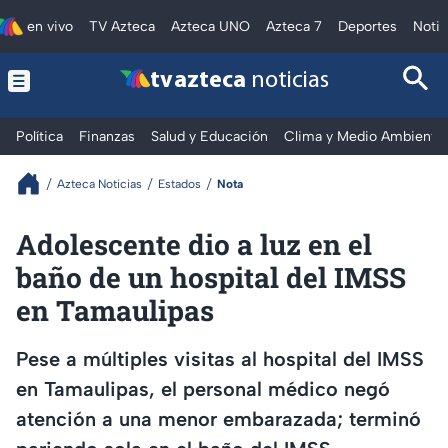
en vivo
TV Azteca
Azteca UNO
Azteca 7
Deportes
Notic
tv azteca
noticias
Política
Finanzas
Salud y Educación
Clima y Medio Ambiente
Azteca Noticias
Estados
Nota
Adolescente dio a luz en el
baño de un hospital del IMSS
en Tamaulipas
Pese a múltiples visitas al hospital del IMSS
en Tamaulipas, el personal médico negó
atención a una menor embarazada; terminó