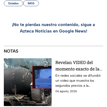
Estados
IMSS
¡No te pierdas nuestro contenido, sigue a
Azteca Noticias en Google News!
NOTAS
Revelan VIDEO del
momento exacto de la
explosión de pipa de
En redes sociales se difundió
un video que muestra los
gas en Cuernavaca,
segundos previos a la
Morelos
explosión de una pipa de gas
06 agosto, 2026
LP en Cuernavaca, Morelos.