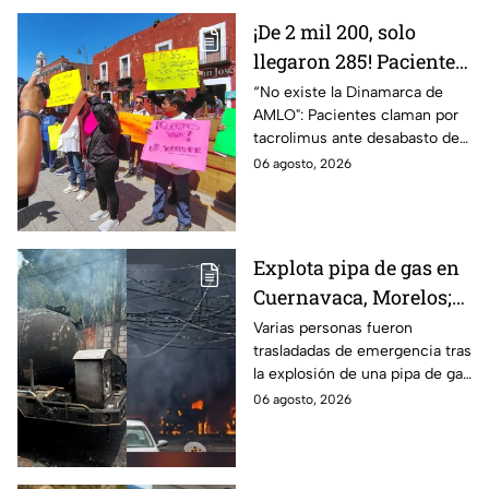
¡De 2 mil 200, solo
llegaron 285! Pacientes
claman por
“No existe la Dinamarca de
AMLO": Pacientes claman por
medicamentos ante
tacrolimus ante desabasto de
desabasto en IMSS
medicamentos en hospital del
06 agosto, 2026
Puebla
IMSS Puebla; hay 900
personas están afectadas.
Explota pipa de gas en
Cuernavaca, Morelos;
se reportan más de 20
Varias personas fueron
trasladadas de emergencia tras
personas con
la explosión de una pipa de gas
quemaduras
cerca de la colonia Las
06 agosto, 2026
Granjas, en Cuernavaca,
Morelos.