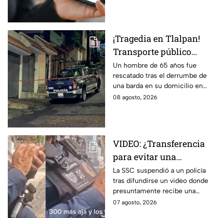
terminó detenido tras huir
hasta Puebla.
¡Tragedia en Tlalpan!
Transporte público
arrolla, mata a un
Un hombre de 65 años fue
rescatado tras el derrumbe de
hombre y huye
una barda en su domicilio en
Tlalpan, provocado por las
08 agosto, 2026
intensas lluvias registradas
este viernes en la zona.
VIDEO: ¿Transferencia
para evitar una
sanción? SSC suspende
La SSC suspendió a un policía
tras difundirse un video donde
a policía y abre
presuntamente recibe una
investigación
transferencia para evitar una
07 agosto, 2026
sanción; Asuntos Internos ya