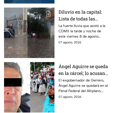
arrancar.
Diluvio en la capital:
Lista de todas las
inundaciones en CDMX
La fuerte lluvia que azotó a la
CDMX la tarde y noche de
HOY viernes 7 de
este viernes 8 de agosto
agosto
provocó inundaciones y otras
07 agosto, 2026
afectaciones.
Ángel Aguirre se queda
en la cárcel; lo acusan
de destruir
El exgobernador de Gerrero,
Ángel Aguirre se quedará en el
información del caso
Penal Federal del Altiplano,
Ayotzinapa
luego de que fue detenido ayer
07 agosto, 2026
en el Estado de México por el
caso Ayotzinapa.