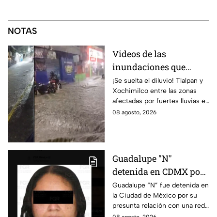
NOTAS
Videos de las
inundaciones que
dejaron las lluvias en
¡Se suelta el diluvio! Tlalpan y
Xochimilco entre las zonas
Tlalpan y Xochimilco
afectadas por fuertes lluvias en
por lluvias intensas
CDMX. Conce qué otras
08 agosto, 2026
alcaldías cuentan con alerta
este 8 de agosto.
Guadalupe "N"
detenida en CDMX por
presunta relación con
Guadalupe “N” fue detenida en
la Ciudad de México por su
red de contrabando de
presunta relación con una red
hidrocarburos
de contrabando de