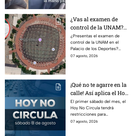
investiga.
¿Vas al examen de
control de la UNAM?
Así puedes llegar al
¿Presentas el examen de
control de la UNAM en el
Palacio de los Deportes
Palacio de los Deportes?
en Metro, camión y
Consulta cómo llegar en
07 agosto, 2026
Metrobús
Metro, camión y Metrobús y
planea tu traslado con
anticipación.
¡Qué no te agarre en la
calle! Así aplica el Hoy
No Circula el primer
El primer sábado del mes, el
Hoy No Circula tendrá
sábado del mes
restricciones para
determinados vehículos en la
07 agosto, 2026
CDMX y en el Edomex. Revisa
si puedes tomar las llaves y