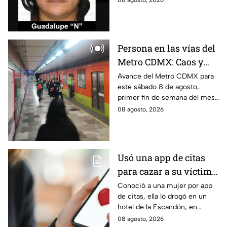
08 agosto, 2026
hidrocarburos; FGR informa
que hay 9 detenidos.
Persona en las vías del
Metro CDMX: Caos y
retrasos de más de 20
Avance del Metro CDMX para
este sábado 8 de agosto,
minutos en la Línea B
primer fin de semana del mes.
Retraso o cierre de estaciones
08 agosto, 2026
en vivo para que no llegues
tarde.
Usó una app de citas
para cazar a su víctima:
Así operaba Ivette "N"
Conoció a una mujer por app
de citas, ella lo drogó en un
antes de huir a Puebla;
hotel de la Escandón, en
ya está detenida
CDMX, para robarle el auto y
08 agosto, 2026