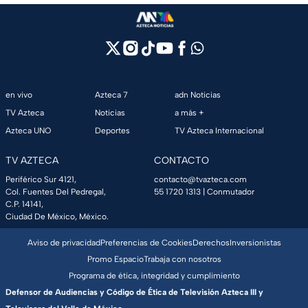
en vivo
Azteca 7
adn Noticias
TV Azteca
Noticias
a más +
Azteca UNO
Deportes
TV Azteca Internacional
TV AZTECA
CONTACTO
Periférico Sur 4121,
contacto@tvazteca.com
Col. Fuentes Del Pedregal,
55 1720 1313
| Conmutador
C.P. 14141,
Ciudad De México, México.
Aviso de privacidad
Preferencias de Cookies
Derechos
Inversionistas
Promo Espacio
Trabaja con nosotros
Programa de ética, integridad y cumplimiento
Defensor de Audiencias y Código de Ética de Televisión Azteca III y