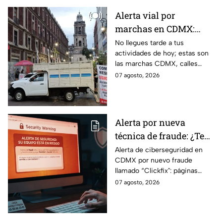
Alerta vial por
marchas en CDMX:
Manifestantes retiran
No llegues tarde a tus
actividades de hoy; estas son
bloqueo en Canela y Eje
las marchas CDMX, calles
3 Sur, colonia Granjas
cerradas y bloqueos que
07 agosto, 2026
México
tomarán las principales
vialidades de la capital.
Alerta por nueva
técnica de fraude: ¿Te
piden copiar códigos
Alerta de ciberseguridad en
CDMX por nuevo fraude
extraños en la PC?
llamado “Clickfix": páginas
Cuidado, podrías ser
falsas que engañan para
07 agosto, 2026
víctima del peligroso
ejecutar comandos y robar
"Clickfix"
información de tu equipo.