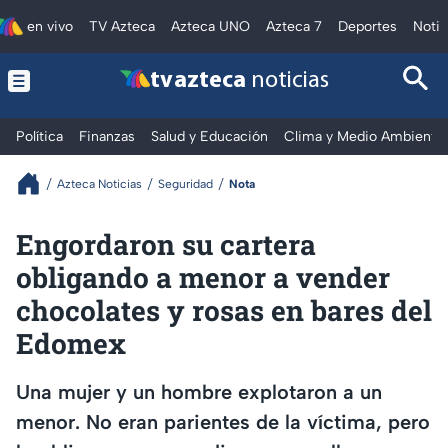
en vivo
TV Azteca
Azteca UNO
Azteca 7
Deportes
Notic
tv azteca
noticias
Política
Finanzas
Salud y Educación
Clima y Medio Ambiente
Azteca Noticias
Seguridad
Nota
Engordaron su cartera
obligando a menor a vender
chocolates y rosas en bares del
Edomex
Una mujer y un hombre explotaron a un
menor. No eran parientes de la víctima, pero