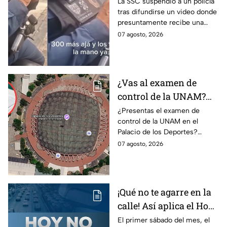
sanción? SSC suspende
La SSC suspendió a un policía
tras difundirse un video donde
a policía y abre
presuntamente recibe una
investigación
transferencia para evitar una
07 agosto, 2026
sanción; Asuntos Internos ya
investiga.
¿Vas al examen de
control de la UNAM?
Así puedes llegar al
¿Presentas el examen de
control de la UNAM en el
Palacio de los Deportes
Palacio de los Deportes?
en Metro, camión y
Consulta cómo llegar en
07 agosto, 2026
Metrobús
Metro, camión y Metrobús y
planea tu traslado con
anticipación.
¡Qué no te agarre en la
calle! Así aplica el Hoy
No Circula el primer
El primer sábado del mes, el