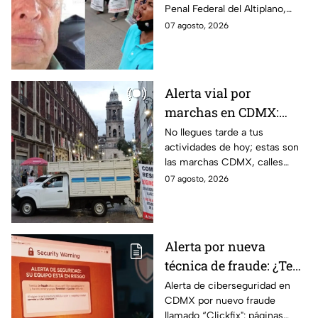
Penal Federal del Altiplano,
Ayotzinapa
luego de que fue detenido ayer
07 agosto, 2026
en el Estado de México por el
caso Ayotzinapa.
Alerta vial por
marchas en CDMX:
Manifestantes retiran
No llegues tarde a tus
actividades de hoy; estas son
bloqueo en Canela y Eje
las marchas CDMX, calles
3 Sur, colonia Granjas
cerradas y bloqueos que
07 agosto, 2026
México
tomarán las principales
vialidades de la capital.
Alerta por nueva
técnica de fraude: ¿Te
piden copiar códigos
Alerta de ciberseguridad en
CDMX por nuevo fraude
extraños en la PC?
llamado “Clickfix": páginas