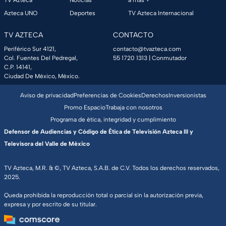
TV Azteca
Noticias
a más +
Azteca UNO
Deportes
TV Azteca Internacional
TV AZTECA
CONTACTO
Periférico Sur 4121,
contacto@tvazteca.com
Col. Fuentes Del Pedregal,
55 1720 1313
| Conmutador
C.P. 14141,
Ciudad De México, México.
Aviso de privacidad
Preferencias de Cookies
Derechos
Inversionistas
Promo Espacio
Trabaja con nosotros
Programa de ética, integridad y cumplimiento
Defensor de Audiencias y Código de Ética de Televisión Azteca III y
Televisora del Valle de México
TV Azteca, M.R. & ©, TV Azteca, S.A.B. de C.V. Todos los derechos reservados,
2025.
Queda prohibida la reproducción total o parcial sin la autorización previa,
expresa y por escrito de su titular.