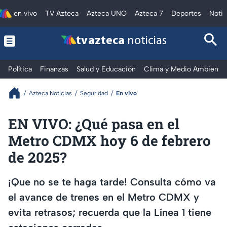
en vivo
TV Azteca
Azteca UNO
Azteca 7
Deportes
Notic
tv azteca
noticias
Política
Finanzas
Salud y Educación
Clima y Medio Ambiente
Azteca Noticias
Seguridad
En vivo
EN VIVO: ¿Qué pasa en el
Metro CDMX hoy 6 de febrero
de 2025?
¡Que no se te haga tarde! Consulta cómo va
el avance de trenes en el Metro CDMX y
evita retrasos; recuerda que la Línea 1 tiene