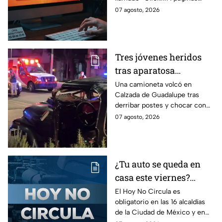
Cuidado, podrías ser
falsas que engañan para
07 agosto, 2026
víctima del peligroso
ejecutar comandos y robar
"Clickfix"
información de tu equipo.
Tres jóvenes heridos
tras aparatosa
volcadura en Tepeyac
Una camioneta volcó en
Calzada de Guadalupe tras
Insurgentes y operativo
derribar postes y chocar con
en la Juárez, mientras
un árbol, dejando a tres
07 agosto, 2026
dormía
jóvenes lesionados.
¿Tu auto se queda en
casa este viernes?
Revisa el Hoy No
El Hoy No Circula es
obligatorio en las 16 alcaldías
Circula de este 7 de
de la Ciudad de México y en
agosto