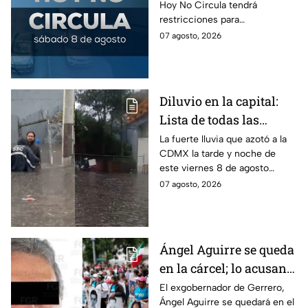
Hoy No Circula tendrá
sábado del mes
restricciones para
determinados vehículos en la
07 agosto, 2026
CDMX y en el Edomex. Revisa
si puedes tomar las llaves y
arrancar.
Diluvio en la capital:
Lista de todas las
inundaciones en CDMX
La fuerte lluvia que azotó a la
CDMX la tarde y noche de
HOY viernes 7 de
este viernes 8 de agosto
agosto
provocó inundaciones y otras
07 agosto, 2026
afectaciones.
Ángel Aguirre se queda
en la cárcel; lo acusan
de destruir
El exgobernador de Gerrero,
Ángel Aguirre se quedará en el
información del caso