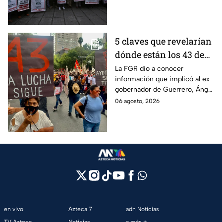
los estudiantes a pesar de las
detenciones por el caso.
5 claves que revelarían
dónde están los 43 de
Ayotzinapa tras
La FGR dio a conocer
información que implicó al ex
captura de Ángel
gobernador de Guerrero, Ángel
Aguirre, ex gobernador
Aguirre, quien fue detenido
06 agosto, 2026
de Guerrero
por su presunta relación con el
caso Ayotzinapa.
en vivo
Azteca 7
adn Noticias