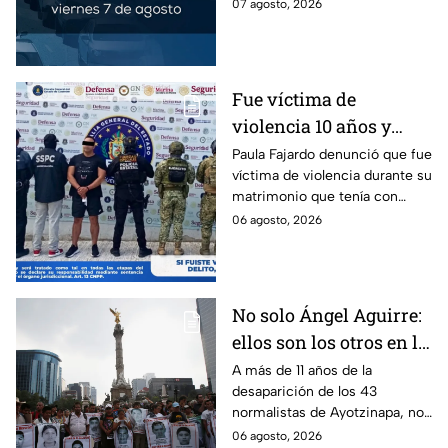
los municipios conurbados del
07 agosto, 2026
Estado de México.
Fue víctima de
violencia 10 años y
hasta ahora detienen al
Paula Fajardo denunció que fue
víctima de violencia durante su
presunto agresor: el
matrimonio que tenía con
caso de Paula Fajardo
Jorge Francisco “N”, quien fue
06 agosto, 2026
detenido por intento de
feminicidio.
No solo Ángel Aguirre:
ellos son los otros en la
lupa por el caso
A más de 11 años de la
desaparición de los 43
Ayotzinapa
normalistas de Ayotzinapa, no
se ha conocido el paradero de
06 agosto, 2026