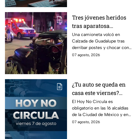
"Clickfix"
información de tu equipo.
Tres jóvenes heridos
tras aparatosa
volcadura en Tepeyac
Una camioneta volcó en
Calzada de Guadalupe tras
Insurgentes y operativo
derribar postes y chocar con
en la Juárez, mientras
un árbol, dejando a tres
07 agosto, 2026
dormía
jóvenes lesionados.
¿Tu auto se queda en
casa este viernes?
Revisa el Hoy No
El Hoy No Circula es
obligatorio en las 16 alcaldías
Circula de este 7 de
de la Ciudad de México y en
agosto
los municipios conurbados del
07 agosto, 2026
Estado de México.