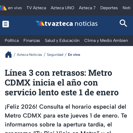
en vivo
TV Azteca
Azteca UNO
Azteca 7
Deportes
Notic
tv azteca
noticias
Política
Finanzas
Salud y Educación
Clima y Medio Ambiente
Azteca Noticias
Seguridad
En vivo
Línea 3 con retrasos: Metro
CDMX inicia el año con
servicio lento este 1 de enero
¡Feliz 2026! Consulta el horario especial del
Metro CDMX para este jueves 1 de enero. Te
informamos sobre la apertura tardía, el