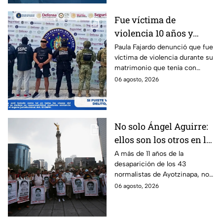
Fue víctima de
violencia 10 años y
hasta ahora detienen al
Paula Fajardo denunció que fue
víctima de violencia durante su
presunto agresor: el
matrimonio que tenía con
caso de Paula Fajardo
Jorge Francisco “N”, quien fue
06 agosto, 2026
detenido por intento de
feminicidio.
No solo Ángel Aguirre:
ellos son los otros en la
lupa por el caso
A más de 11 años de la
desaparición de los 43
Ayotzinapa
normalistas de Ayotzinapa, no
se ha conocido el paradero de
06 agosto, 2026
los estudiantes a pesar de las
detenciones por el caso.