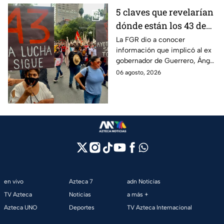
5 claves que revelarían
dónde están los 43 de
Ayotzinapa tras
La FGR dio a conocer
información que implicó al ex
captura de Ángel
gobernador de Guerrero, Ángel
Aguirre, ex gobernador
Aguirre, quien fue detenido
06 agosto, 2026
de Guerrero
por su presunta relación con el
caso Ayotzinapa.
en vivo
Azteca 7
adn Noticias
TV Azteca
Noticias
a más +
Azteca UNO
Deportes
TV Azteca Internacional