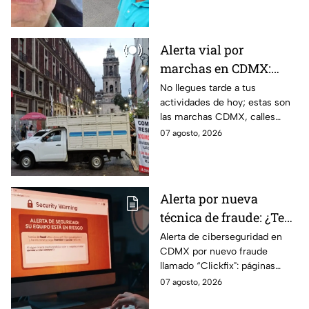
caso Ayotzinapa.
Alerta vial por
marchas en CDMX:
Manifestantes retiran
No llegues tarde a tus
actividades de hoy; estas son
bloqueo en Canela y Eje
las marchas CDMX, calles
3 Sur, colonia Granjas
cerradas y bloqueos que
07 agosto, 2026
México
tomarán las principales
vialidades de la capital.
Alerta por nueva
técnica de fraude: ¿Te
piden copiar códigos
Alerta de ciberseguridad en
CDMX por nuevo fraude
extraños en la PC?
llamado “Clickfix": páginas
Cuidado, podrías ser
falsas que engañan para
07 agosto, 2026
víctima del peligroso
ejecutar comandos y robar