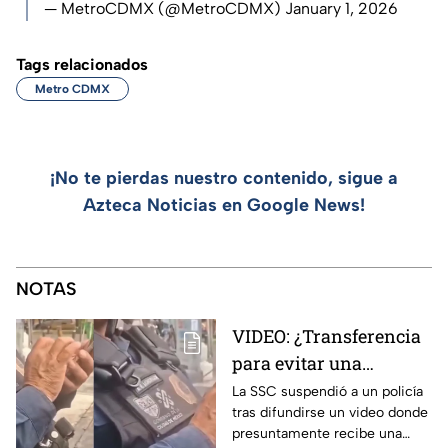
— MetroCDMX (@MetroCDMX)
January 1, 2026
Tags relacionados
Metro CDMX
¡No te pierdas nuestro contenido, sigue a
Azteca Noticias en Google News!
NOTAS
VIDEO: ¿Transferencia
para evitar una
sanción? SSC suspende
La SSC suspendió a un policía
tras difundirse un video donde
a policía y abre
presuntamente recibe una
investigación