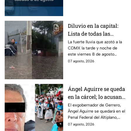
CDMX y en el Edomex. Revisa
si puedes tomar las llaves y
arrancar.
Diluvio en la capital:
Lista de todas las
inundaciones en CDMX
La fuerte lluvia que azotó a la
CDMX la tarde y noche de
HOY viernes 7 de
este viernes 8 de agosto
agosto
provocó inundaciones y otras
07 agosto, 2026
afectaciones.
Ángel Aguirre se queda
en la cárcel; lo acusan
de destruir
El exgobernador de Gerrero,
Ángel Aguirre se quedará en el
información del caso
Penal Federal del Altiplano,
Ayotzinapa
luego de que fue detenido ayer
07 agosto, 2026
en el Estado de México por el