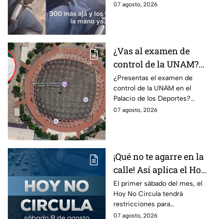
transferencia para evitar una
07 agosto, 2026
sanción; Asuntos Internos ya
investiga.
¿Vas al examen de
control de la UNAM?
Así puedes llegar al
¿Presentas el examen de
control de la UNAM en el
Palacio de los Deportes
Palacio de los Deportes?
en Metro, camión y
Consulta cómo llegar en
07 agosto, 2026
Metrobús
Metro, camión y Metrobús y
planea tu traslado con
anticipación.
¡Qué no te agarre en la
calle! Así aplica el Hoy
No Circula el primer
El primer sábado del mes, el
Hoy No Circula tendrá
sábado del mes
restricciones para
determinados vehículos en la
07 agosto, 2026