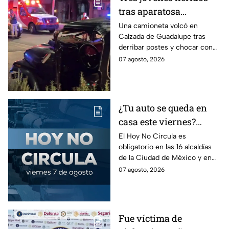
tras aparatosa
volcadura en Tepeyac
Una camioneta volcó en
Calzada de Guadalupe tras
Insurgentes y operativo
derribar postes y chocar con
en la Juárez, mientras
un árbol, dejando a tres
07 agosto, 2026
dormía
jóvenes lesionados.
¿Tu auto se queda en
casa este viernes?
Revisa el Hoy No
El Hoy No Circula es
obligatorio en las 16 alcaldías
Circula de este 7 de
de la Ciudad de México y en
agosto
los municipios conurbados del
07 agosto, 2026
Estado de México.
Fue víctima de