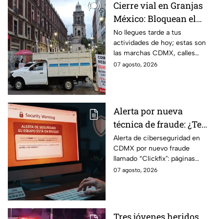
Cierre vial en Granjas
México: Bloquean el
paso en Canela y Añil
No llegues tarde a tus
actividades de hoy; estas son
por protesta
las marchas CDMX, calles
cerradas y bloqueos que
07 agosto, 2026
tomarán las principales
vialidades de la capital.
Alerta por nueva
técnica de fraude: ¿Te
piden copiar códigos
Alerta de ciberseguridad en
CDMX por nuevo fraude
extraños en la PC?
llamado “Clickfix": páginas
Cuidado, podrías ser
falsas que engañan para
07 agosto, 2026
víctima del peligroso
ejecutar comandos y robar
"Clickfix"
información de tu equipo.
Tres jóvenes heridos