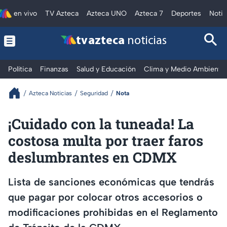
en vivo
TV Azteca
Azteca UNO
Azteca 7
Deportes
Notic
tv azteca
noticias
Política
Finanzas
Salud y Educación
Clima y Medio Ambiente
Azteca Noticias
Seguridad
Nota
¡Cuidado con la tuneada! La
costosa multa por traer faros
deslumbrantes en CDMX
Lista de sanciones económicas que tendrás
que pagar por colocar otros accesorios o
modificaciones prohibidas en el Reglamento