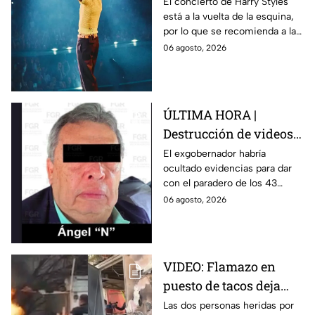
pronóstico del clima
El concierto de Harry Styles
está a la vuelta de la esquina,
para este viernes en
por lo que se recomienda a las
CDMX
y los fanáticos revisar el clima
06 agosto, 2026
en CDMX antes de salir de
casa.
ÚLTIMA HORA |
Destrucción de videos
clave y amenazas a
El exgobernador habría
ocultado evidencias para dar
testigos por parte de
con el paradero de los 43
exgobernador Ángel
estudiantes desaparecidos de
06 agosto, 2026
Aguirre: FGR
Ayotzinapa.
VIDEO: Flamazo en
puesto de tacos deja
dos heridos en CDMX
Las dos personas heridas por