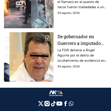
el flamazo en el puesto de
tacos fueron trasladadas a un
hospital para recibir atención
06 agosto, 2026
especializada; su vida no corre
peligro.
De gobernador en
Guerrero a imputado
por la "Verdad
La FGR detiene a Ángel
Aguirre por el delito de
Histórica"; Así fue como
ocultamiento de evidencia en
Ángel Aguirre obstruyó
el caso Ayotzinapa. Esta es la
06 agosto, 2026
la justicia en caso
línea del tiempo del caso que
Ayotzinapa
ocurrió bajo su gestión en el
estado.