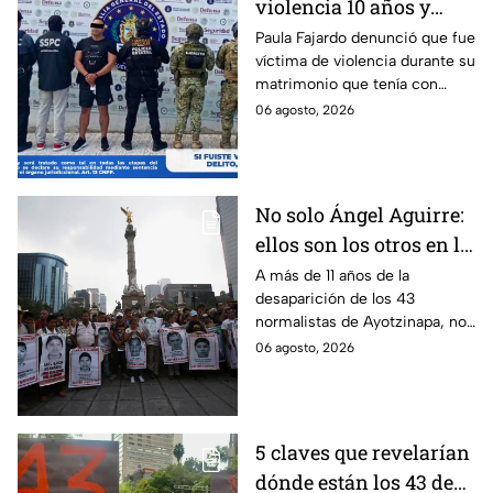
violencia 10 años y
hasta ahora detienen al
Paula Fajardo denunció que fue
víctima de violencia durante su
presunto agresor: el
matrimonio que tenía con
caso de Paula Fajardo
Jorge Francisco “N”, quien fue
06 agosto, 2026
detenido por intento de
feminicidio.
No solo Ángel Aguirre:
ellos son los otros en la
lupa por el caso
A más de 11 años de la
desaparición de los 43
Ayotzinapa
normalistas de Ayotzinapa, no
se ha conocido el paradero de
06 agosto, 2026
los estudiantes a pesar de las
detenciones por el caso.
5 claves que revelarían
dónde están los 43 de