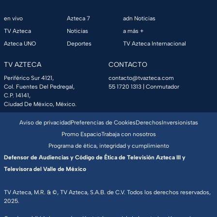
en vivo
Azteca 7
adn Noticias
TV Azteca
Noticias
a más +
Azteca UNO
Deportes
TV Azteca Internacional
TV AZTECA
CONTACTO
Periférico Sur 4121,
contacto@tvazteca.com
Col. Fuentes Del Pedregal,
55 1720 1313
| Conmutador
C.P. 14141,
Ciudad De México, México.
Aviso de privacidad
Preferencias de Cookies
Derechos
Inversionistas
Promo Espacio
Trabaja con nosotros
Programa de ética, integridad y cumplimiento
Defensor de Audiencias y Código de Ética de Televisión Azteca III y
Televisora del Valle de México
TV Azteca, M.R. & ©, TV Azteca, S.A.B. de C.V. Todos los derechos reservados,
2025.