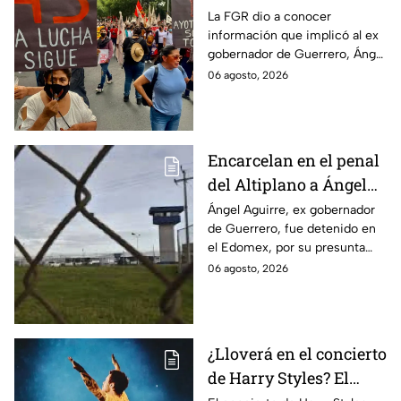
Ayotzinapa tras
La FGR dio a conocer
información que implicó al ex
captura de Ángel
gobernador de Guerrero, Ángel
Aguirre, ex gobernador
Aguirre, quien fue detenido
06 agosto, 2026
de Guerrero
por su presunta relación con el
caso Ayotzinapa.
Encarcelan en el penal
del Altiplano a Ángel
Aguirre, ex gobernador
Ángel Aguirre, ex gobernador
de Guerrero, fue detenido en
de Guerrero por caso
el Edomex, por su presunta
Ayotzinapa
participación en la
06 agosto, 2026
desaparición de los 43
normalistas de Ayotzinapa.
¿Lloverá en el concierto
de Harry Styles? El