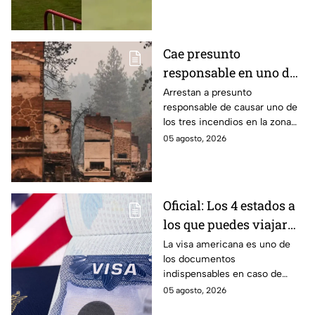
Cae presunto
responsable en uno de
los incendios forestales
Arrestan a presunto
responsable de causar uno de
en la zona de Spokane,
los tres incendios en la zona
Washington
de Spokane en Washington,
05 agosto, 2026
donde hubo evacuaciones
masivas y viviendas en riesgo.
Oficial: Los 4 estados a
los que puedes viajar
sin la visa americana
La visa americana es uno de
los documentos
pegada en el pasaporte
indispensables en caso de
y sólo con la forma
querer viajar a Estados Unidos,
05 agosto, 2026
DSP-150
pero ¿podrías viajar sin