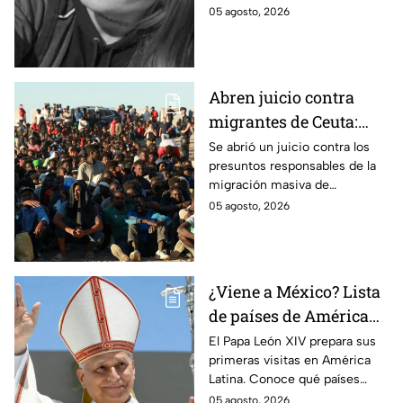
feminicidio de Juana
Facebook; fue hallada sin vida
05 agosto, 2026
Mailén Antonich
en Mar del Plata; ya hay dos
detenidos por feminicidio.
Abren juicio contra
migrantes de Ceuta:
Son acusados de
Se abrió un juicio contra los
presuntos responsables de la
provocar éxodo de más
migración masiva de
de 70 mil personas
Marruecos a España en la
05 agosto, 2026
ciudad de Ceuta.
¿Viene a México? Lista
de países de América
Latina que el Papa León
El Papa León XIV prepara sus
primeras visitas en América
XIV visitará
Latina. Conoce qué países
están en su agenda y si
05 agosto, 2026