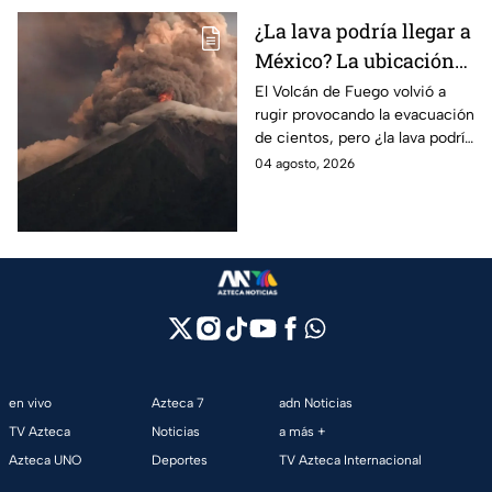
¿La lava podría llegar a
México? La ubicación
del Volcán de Fuego de
El Volcán de Fuego volvió a
rugir provocando la evacuación
Guatemala y las zonas
de cientos, pero ¿la lava podría
que afectaría su
llegar a México y que zonas se
04 agosto, 2026
erupción
ven afectadas por la erupción?
en vivo
Azteca 7
adn Noticias
TV Azteca
Noticias
a más +
Azteca UNO
Deportes
TV Azteca Internacional