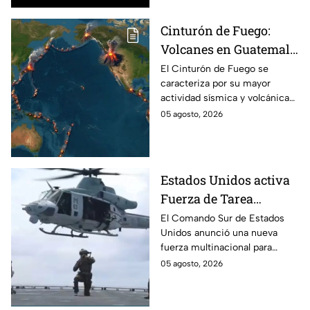
Cinturón de Fuego:
Volcanes en Guatemala
y Japón hacen
El Cinturón de Fuego se
caracteriza por su mayor
erupción
actividad sísmica y volcánica
de todo el planeta, pero ¿por
05 agosto, 2026
qué preocupa la actividad en
Guatemala y Japón?
Estados Unidos activa
Fuerza de Tarea
Conjunta del
El Comando Sur de Estados
Unidos anunció una nueva
Hemisferio Occidental
fuerza multinacional para
contra los cárteles de la
combatir cárteles de droga en
05 agosto, 2026
droga
el hemisferio, con 18 países
participantes y sin México.