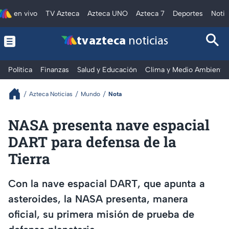
en vivo
TV Azteca
Azteca UNO
Azteca 7
Deportes
Notic
tv azteca
noticias
Política
Finanzas
Salud y Educación
Clima y Medio Ambiente
Azteca Noticias
Mundo
Nota
NASA presenta nave espacial
DART para defensa de la
Tierra
Con la nave espacial DART, que apunta a
asteroides, la NASA presenta, manera
oficial, su primera misión de prueba de