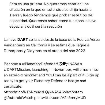
Esta es una prueba. No queremos estar en una
situación en la que un asteroide se dirija hacia la
Tierra y luego tengamos que probar este tipo de
capacidad. Queremos saber cómo funciona la nave
espacial y cuál será la reacción
La nave
DART
se lanza desde la base de la Fuerza Aérea
Vandenberg en California y se estima que llegue a
Dimorphos y Didymos en el otoño del año 2022.
Become a
#PlanetaryDefender
! 🌎🛡️
@NASA
's
#DARTMission
, launching in November, will smash into
an asteroid moonlet and YOU can be a part of it! Sign up
today to get your Planetary Defender badge and
certificate.
https://t.co/NTSNmuy9LQ
@NASASolarSystem
@AsteroidWatch
pic.twitter.com/V2a6mryMUD