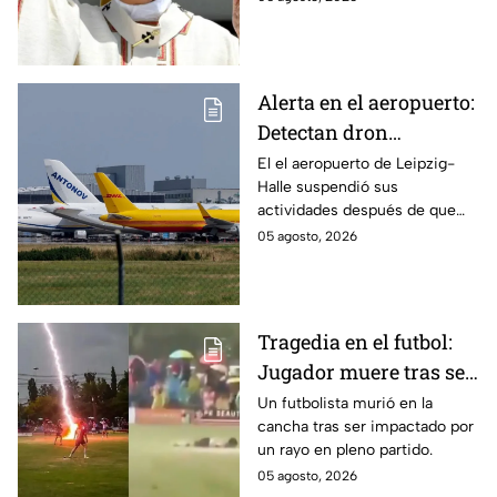
México forma parte del
recorrido del pontífice.
Alerta en el aeropuerto:
Detectan dron
transportando
El el aeropuerto de Leipzig-
Halle suspendió sus
explosivos en
actividades después de que
Alemania
fuera localizado un dron que
05 agosto, 2026
transportaba un artefacto
explosivo.
Tragedia en el futbol:
Jugador muere tras ser
impactado por un rayo
Un futbolista murió en la
cancha tras ser impactado por
en pleno partido
un rayo en pleno partido.
05 agosto, 2026