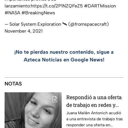
lanzamiento:
https://t.co/2P1NZQFeZ5
#DARTMission
#NASA
#BreakingNews
— Solar System Exploration 🛰 (@fromspacecraft)
November 4, 2021
¡No te pierdas nuestro contenido, sigue a
Azteca Noticias en Google News!
NOTAS
Respondió a una oferta
de trabajo en redes y
nunca volvió: La
Juana Mailén Antonich acudió
a una entrevista de trabajo tras
historia detrás del
responder una oferta en