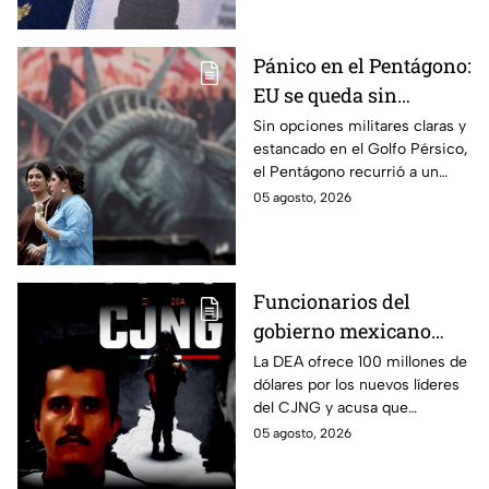
necesidad de tenerla?
Pánico en el Pentágono:
EU se queda sin
opciones contra Irán y
Sin opciones militares claras y
estancado en el Golfo Pérsico,
pide a sus tropas ideas
el Pentágono recurrió a un
para castigar a Teherán
insólito correo masivo
05 agosto, 2026
pidiendo a sus tropas ideas
“creativas” para presionar a
Irán.
Funcionarios del
gobierno mexicano
apoyaron a cárteles:
La DEA ofrece 100 millones de
dólares por los nuevos líderes
DEA
del CJNG y acusa que
exfuncionarios mexicanos
05 agosto, 2026
protegieron a cárteles durante
años.