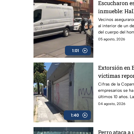
Escucharon es
inmueble: Hal
en departamen
Vecinos aseguraro
al interior de un d
Juárez
del cuerpo del hom
05 agosto, 2026
1:01
Extorsión en 
víctimas repo
se meten a los
Cifras de la Copar
empresarios se ha
últimos 10 años. L
avance contra grup
04 agosto, 2026
1:40
Perro ataca a