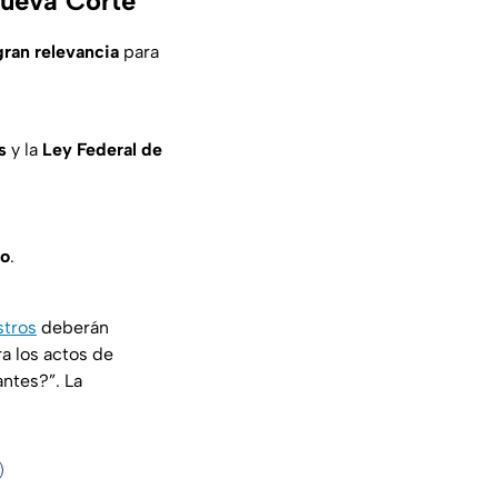
nueva Corte
gran relevancia
para
s
y la
Ley Federal de
zo
.
stros
deberán
a los actos de
ntes?”. La