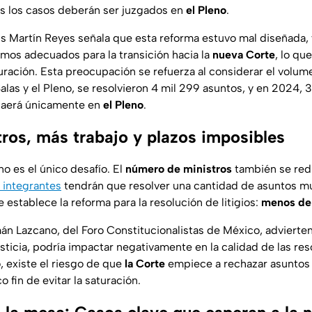
os los casos deberán ser juzgados en
el Pleno
.
ús Martín Reyes señala que esta reforma estuvo mal diseñada,
mos adecuados para la transición hacia la
nueva Corte
, lo qu
uración. Esta preocupación se refuerza al considerar el volum
alas y el Pleno, se resolvieron 4 mil 299 asuntos, y en 2024, 
ecaerá únicamente en
el Pleno
.
ros, más trabajo y plazos imposibles
no es el único desafío. El
número de ministros
también se redu
integrantes
tendrán que resolver una cantidad de asuntos m
 establece la reforma para la resolución de litigios:
menos de
 Lazcano, del Foro Constitucionalistas de México, advierte
 justicia, podría impactar negativamente en la calidad de las re
, existe el riesgo de que
la Corte
empiece a rechazar asuntos 
o fin de evitar la saturación.