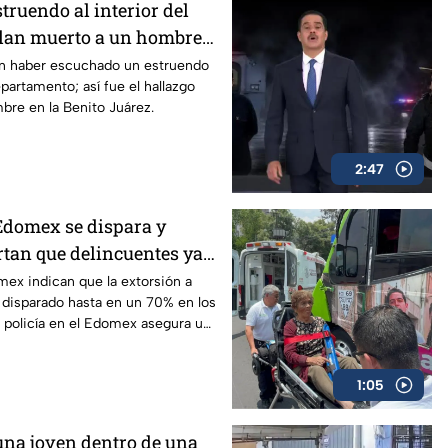
truendo al interior del
lan muerto a un hombre
to de San Simón, Benito
n haber escuchado un estruendo
epartamento; así fue el hallazgo
bre en la Benito Juárez.
2:47
Edomex se dispara y
rtan que delincuentes ya
 locales
mex indican que la extorsión a
 disparado hasta en un 70% en los
a policía en el Edomex asegura un
os dedicados a este delito.
1:05
 una joven dentro de una