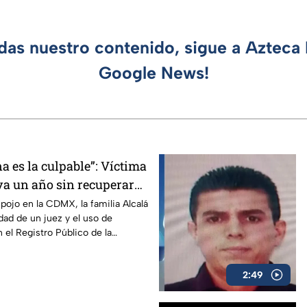
rdas nuestro contenido, sigue a Azteca 
Google News!
a es la culpable”: Víctima
va un año sin recuperar
a indiferencia de las
pojo en la CDMX, la familia Alcalá
dad de un juez y el uso de
n el Registro Público de la
2:49