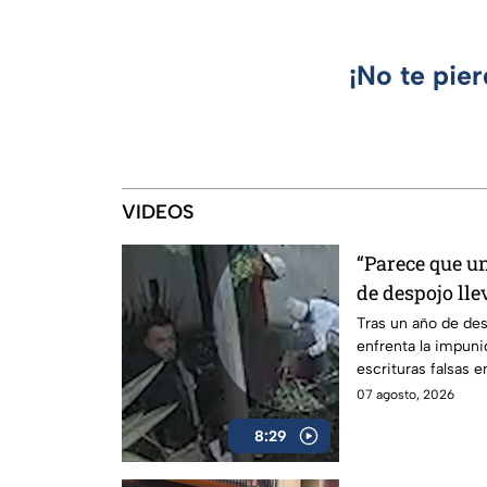
¡No te pie
VIDEOS
“Parece que un
de despojo lle
su casa ante l
Tras un año de des
enfrenta la impuni
autoridades
escrituras falsas e
Propiedad.
07 agosto, 2026
8:29