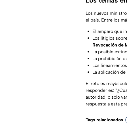
Los temas en
Los nuevos ministro
el país. Entre los 
El amparo que i
Los litigios sobr
Revocación de 
La posible exti
La prohibición d
Los lineamientos
La aplicación de
El reto es mayúscul
responder es: "¿Cuá
autoridad, o solo va
respuesta a esta pre
Tags relacionados