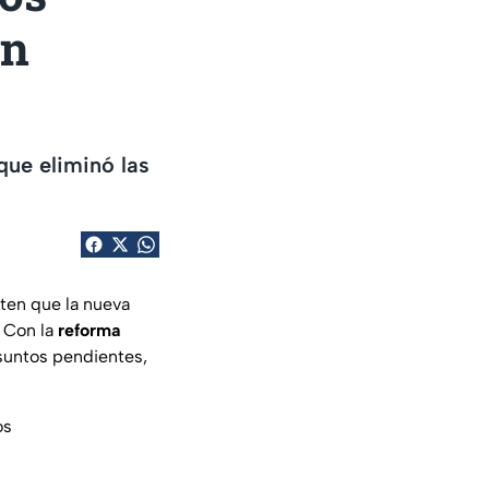
én
que eliminó las
rten que la nueva
. Con la
reforma
untos pendientes,
os