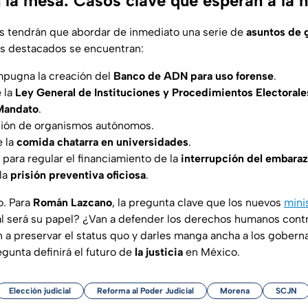
 la mesa: Casos clave que esperan a la 
s tendrán que abordar de inmediato una serie de
asuntos de 
más destacados se encuentran:
mpugna la creación del
Banco de ADN para uso forense
.
e la
Ley General de Instituciones y Procedimientos Electorale
Mandato
.
nción de organismos autónomos.
e la
comida chatarra en universidades
.
 para regular el financiamiento de la
interrupción del embara
 la
prisión preventiva oficiosa
.
o. Para
Román Lazcano
, la pregunta clave que los nuevos
mini
l será su papel? ¿Van a defender los derechos humanos contr
n a preservar el
status quo
y darles manga ancha a los goberna
gunta definirá el futuro de
la justicia
en México.
Elección judicial
Reforma al Poder Judicial
Morena
SCJN