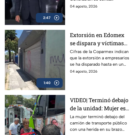
provocado por Carlos Manzo,
04 agosto, 2026
alcalde de Uruapan, y por eso
2:47
lo mataron.
Extorsión en Edomex
se dispara y víctimas
reportan que
Cifras de la Coparmex indican
que la extorsión a empresarios
delincuentes ya se
se ha disparado hasta en un
meten a los locales
70% en los últimos 10 años. La
04 agosto, 2026
policía en el Edomex asegura
1:40
un avance contra grupos
dedicados a este delito.
VIDEO| Terminó debajo
de la unidad: Mujer es
atropellada por camión
La mujer terminó debajo del
camión de transporte público
de transporte público
con una herida en su brazo
en la México-Tacuba;