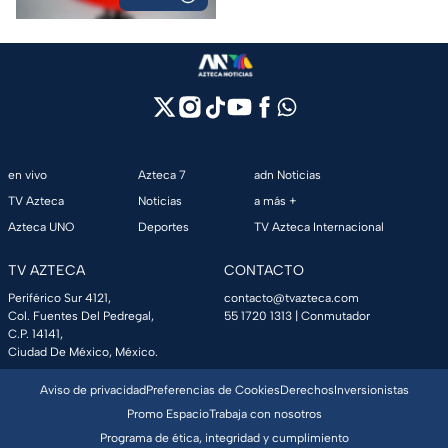
en vivo
Azteca 7
adn Noticias
TV Azteca
Noticias
a más +
Azteca UNO
Deportes
TV Azteca Internacional
TV AZTECA
CONTACTO
Periférico Sur 4121,
contacto@tvazteca.com
Col. Fuentes Del Pedregal,
55 1720 1313
| Conmutador
C.P. 14141,
Ciudad De México, México.
Aviso de privacidad
Preferencias de Cookies
Derechos
Inversionistas
Promo Espacio
Trabaja con nosotros
Programa de ética, integridad y cumplimiento