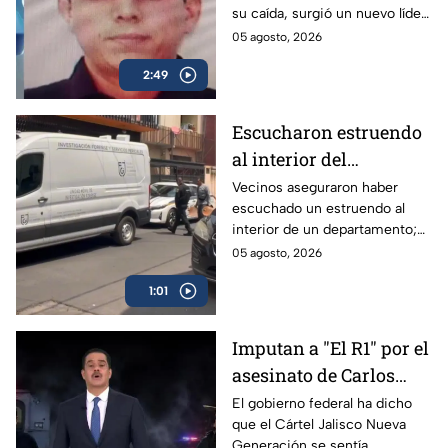
su caída, surgió un nuevo líder
hace cada uno?
y junto con él, otros sujetos
05 agosto, 2026
que controlan las operaciones.
2:49
Escucharon estruendo
al interior del
inmueble: Hallan
Vecinos aseguraron haber
escuchado un estruendo al
muerto a un hombre en
interior de un departamento;
departamento de San
así fue el hallazgo del cuerpo
05 agosto, 2026
Simón, Benito Juárez
del hombre en la Benito
1:01
Juárez.
Imputan a "El R1" por el
asesinato de Carlos
Manzo
El gobierno federal ha dicho
que el Cártel Jalisco Nueva
Generación se sentía