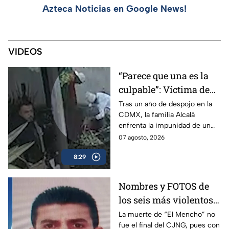
Azteca Noticias en Google News!
VIDEOS
“Parece que una es la
culpable”: Víctima de
despojo lleva un año
Tras un año de despojo en la
CDMX, la familia Alcalá
sin recuperar su casa
enfrenta la impunidad de un
ante la indiferencia de
juez y el uso de escrituras
07 agosto, 2026
las autoridades
falsas en el Registro Público
8:29
de la Propiedad.
Nombres y FOTOS de
los seis más violentos
del CJNG tras muerte
La muerte de “El Mencho” no
fue el final del CJNG, pues con
de "El Mencho": ¿qué