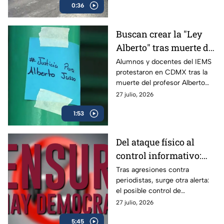
0:36
Buscan crear la "Ley
Alberto" tras muerte de
profesor del IEMS
Alumnos y docentes del IEMS
protestaron en CDMX tras la
señalado por acoso
muerte del profesor Alberto
Israel Jasso; exigen cuidar la
27 julio, 2026
presunción de inocencia ante
1:53
este tipo de denuncias.
Del ataque físico al
control informativo:
periodistas enfrentan
Tras agresiones contra
periodistas, surge otra alerta:
una nueva batalla por
el posible control de
la libertad de expresión
contenidos y la disputa por
27 julio, 2026
quién decide qué es verdad en
5:45
México.