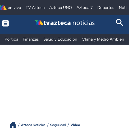
en vivo
TV Azteca
Azteca UNO
Azteca 7
Deportes
Notic
tv azteca
noticias
Política
Finanzas
Salud y Educación
Clima y Medio Ambiente
Azteca Noticias
Seguridad
Video