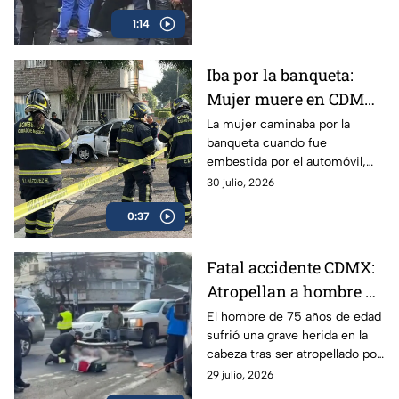
asalto
negarse, comenzó el ataque
1:14
contra la víctima.
Iba por la banqueta:
Mujer muere en CDMX
y detienen a conductor
La mujer caminaba por la
banqueta cuando fue
embestida por el automóvil,
proyectándola contra un árbol
30 julio, 2026
en la Venustiano Carranza; el
0:37
conductor fue detenido en el
lugar.
Fatal accidente CDMX:
Atropellan a hombre de
la tercera edad al
El hombre de 75 años de edad
sufrió una grave herida en la
intentar cruzar la calle
cabeza tras ser atropellado por
en Benito Juárez; el
una camioneta; fue trasladado
29 julio, 2026
conductor fue detenido
de emergencia.