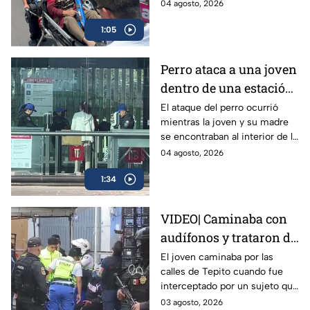
izquierdo, por lo que fue
04 agosto, 2026
logra sobrevivir
llevada a un hospital para
1:05
recibir atención.
Perro ataca a una joven
dentro de una estación
del Metrobús CDMX
El ataque del perro ocurrió
mientras la joven y su madre
se encontraban al interior de la
estación Volcán de Fuego en el
04 agosto, 2026
Metrobús; tuvo heridas en
1:34
manos y piernas.
VIDEO| Caminaba con
audífonos y trataron de
robarle: Joven recibe 8
El joven caminaba por las
calles de Tepito cuando fue
puñaladas en Tepito
interceptado por un sujeto que
tras resistirse a un
le exigió sus pertenencias y al
03 agosto, 2026