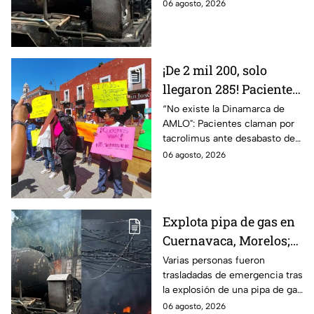
explosión de una pipa de gas
06 agosto, 2026
LP en Cuernavaca, Morelos.
¡De 2 mil 200, solo
llegaron 285! Pacientes
claman por
“No existe la Dinamarca de
AMLO": Pacientes claman por
medicamentos ante
tacrolimus ante desabasto de
desabasto en IMSS
medicamentos en hospital del
06 agosto, 2026
Puebla
IMSS Puebla; hay 900
personas están afectadas.
Explota pipa de gas en
Cuernavaca, Morelos;
se reportan más de 20
Varias personas fueron
trasladadas de emergencia tras
personas con
la explosión de una pipa de gas
quemaduras
cerca de la colonia Las
06 agosto, 2026