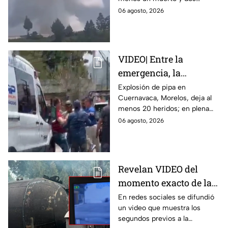
Zinacantepec; reportan
heridos; autoridades atiende la
06 agosto, 2026
al menos un muerto y
emergencia tras el estallido de
heridos
un taller clandestino.
VIDEO| Entre la
emergencia, la
desesperación y el
Explosión de pipa en
Cuernavaca, Morelos, deja al
llanto de un niño;
menos 20 heridos; en plena
adultos desatan pelea
emergencia, dos hombres
06 agosto, 2026
tras explosión de pipa
comenzaron a pelear mientras
en Cuernavaca
un niño lloraba en el lugar.
Revelan VIDEO del
momento exacto de la
explosión de pipa de
En redes sociales se difundió
un video que muestra los
gas en Cuernavaca,
segundos previos a la
Morelos