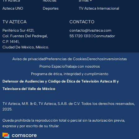
TV Azteca
Noticias
a más +
Azteca UNO
Deportes
TV Azteca Internacional
TV AZTECA
CONTACTO
Periférico Sur 4121,
contacto@tvazteca.com
Col. Fuentes Del Pedregal,
55 1720 1313
| Conmutador
C.P. 14141,
Ciudad De México, México.
Aviso de privacidad
Preferencias de Cookies
Derechos
Inversionistas
Promo Espacio
Trabaja con nosotros
Programa de ética, integridad y cumplimiento
Defensor de Audiencias y Código de Ética de Televisión Azteca III y
Televisora del Valle de México
TV Azteca, M.R. & ©, TV Azteca, S.A.B. de C.V. Todos los derechos reservados,
2025.
Queda prohibida la reproducción total o parcial sin la autorización previa,
expresa y por escrito de su titular.