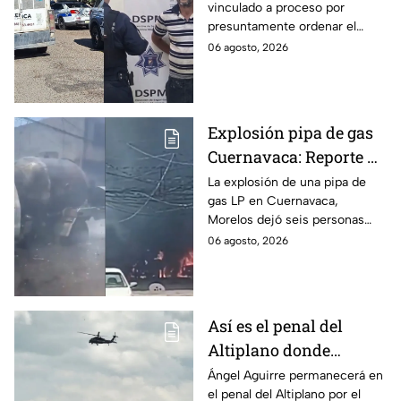
vinculado a proceso por
discapacidad en
presuntamente ordenar el
Mexicali, BC
ataque de 16 perros contra su
06 agosto, 2026
hermana, quien tenía
discapacidad auditiva.
Explosión pipa de gas
Cuernavaca: Reporte de
víctimas tras estallido
La explosión de una pipa de
gas LP en Cuernavaca,
en Morelos
Morelos dejó seis personas
hospitalizadas. IMSS informó
06 agosto, 2026
que las pacientes siguen
internadas y aún no hay parte
médico.
Así es el penal del
Altiplano donde
permanecerá Ángel
Ángel Aguirre permanecerá en
el penal del Altiplano por el
Aguirre por caso