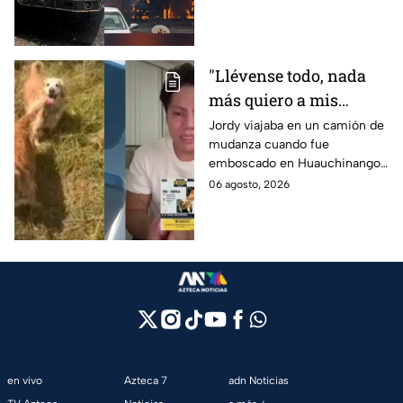
Granjas, en Cuernavaca,
Morelos.
"Llévense todo, nada
más quiero a mis
perritas": Asaltan a un
Jordy viajaba en un camión de
mudanza cuando fue
joven, vacían sus
emboscado en Huauchinango,
cuentas y le roban a sus
Puebla, Además de quitarle
06 agosto, 2026
mascotas en
sus pertenencias, los
Huauchinango, Puebla
criminales se llevaron a sus
perritas.
en vivo
Azteca 7
adn Noticias