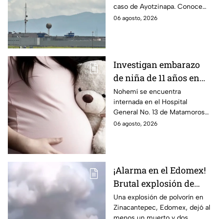
caso de Ayotzinapa. Conoce
Ayotzinapa
dónde está, cómo es esta
06 agosto, 2026
prisión de máxima seguridad y
su historia.
Investigan embarazo
de niña de 11 años en
Matamoros,
Nohemí se encuentra
internada en el Hospital
Tamaulipas; ¿qué pasó
General No. 13 de Matamoros
con Nohemí?
tras complicaciones por un
06 agosto, 2026
embarazo infantil; la Fiscalía de
Tamaulipas ya investiga.
¡Alarma en el Edomex!
Brutal explosión de
polvorín en Santa
Una explosión de polvorín en
Zinacantepec, Edomex, dejó al
María del Monte,
menos un muerto y dos