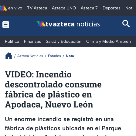
en vivo
TV Azteca
Azteca UNO
Azteca 7
Deportes
Notic
tv azteca
noticias
Política
Finanzas
Salud y Educación
Clima y Medio Ambiente
Azteca Noticias
Estados
Nota
VIDEO: Incendio
descontrolado consume
fábrica de plástico en
Apodaca, Nuevo León
Un enorme incendio se registró en una
fábrica de plásticos ubicada en el Parque