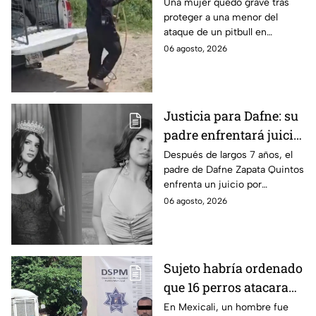
una menor; hoy lucha
Una mujer quedó grave tras
proteger a una menor del
por su vida en Zapopan
ataque de un pitbull en
Zapopan; la víctima sufrió
06 agosto, 2026
severas mordeduras y existe
riesgo de que pierda un brazo.
Justicia para Dafne: su
padre enfrentará juicio
por presunto abuso
Después de largos 7 años, el
padre de Dafne Zapata Quintos
cometido en 2019 en
enfrenta un juicio por
Tamaulipas
presuntamente abusar de la
06 agosto, 2026
menor cuando ella tenía
apenas 6 años.
Sujeto habría ordenado
que 16 perros atacaran
a su hermana con
En Mexicali, un hombre fue