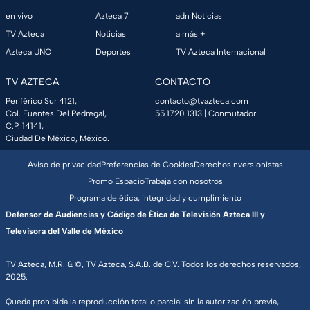
en vivo
Azteca 7
adn Noticias
TV Azteca
Noticias
a más +
Azteca UNO
Deportes
TV Azteca Internacional
TV AZTECA
CONTACTO
Periférico Sur 4121,
contacto@tvazteca.com
Col. Fuentes Del Pedregal,
55 1720 1313
| Conmutador
C.P. 14141,
Ciudad De México, México.
Aviso de privacidad
Preferencias de Cookies
Derechos
Inversionistas
Promo Espacio
Trabaja con nosotros
Programa de ética, integridad y cumplimiento
Defensor de Audiencias y Código de Ética de Televisión Azteca III y
Televisora del Valle de México
TV Azteca, M.R. & ©, TV Azteca, S.A.B. de C.V. Todos los derechos reservados,
2025.
Queda prohibida la reproducción total o parcial sin la autorización previa,