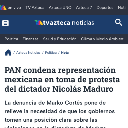
en vivo
TV Azteca
Azteca UNO
Azteca 7
Deportes
Notic
tv azteca
noticias
Política
Finanzas
Salud y Educación
Clima y Medio Ambiente
Azteca Noticias
Política
Nota
PAN condena representación
mexicana en toma de protesta
del dictador Nicolás Maduro
La denuncia de Marko Cortés pone de
relieve la necesidad de que los gobiernos
tomen una posición clara sobre las