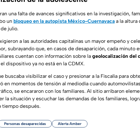
an una falta de avances significativos en la investigación, fam
abo un
bloqueo en la autopista México-Cuernavaca
a la altura
de julio.
xigieron a las autoridades capitalinas un mayor empeño y cele
r, subrayando que, en casos de desaparición, cada minuto es 
iliares cuentan con información sobre la
geolocalización del 
el dispositivo ya no está en la CDMX.
e buscaba visibilizar el caso y presionar a la Fiscalía para ob
vó en momentos de tensión al mediodía cuando automovilista
tráfico, se encararon con los familiares. Al sitio arribaron elem
r la situación y escuchar las demandas de los familiares, logr
co tiempo después.
Personas desaparecidas
Alerta Amber