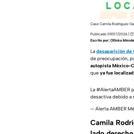
Caso Camila Rodríguez Garc
Publicado 09/07/2026 | 🕑
Escrito por:
Ollinka Ménd
La
desaparición de 
de preocupación, pu
autopista México-
que
ya fue localiza
La
#AlertaAMBER
p
desactiva debido a s
— Alerta AMBER 
Camila Rodríg
lado derecho