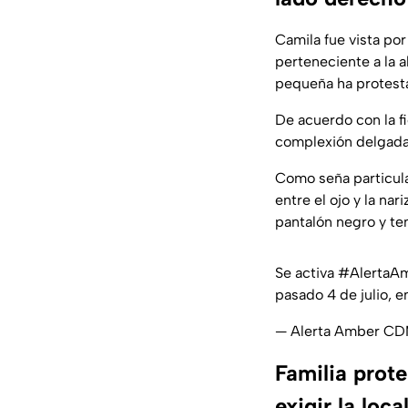
Camila fue vista por
perteneciente a la al
pequeña ha protesta
De acuerdo con la fi
complexión delgada. 
Como seña particular
entre el ojo y la na
pantalón negro y te
Se activa
#AlertaA
pasado 4 de julio, e
— Alerta Amber 
Familia prot
exigir la loc