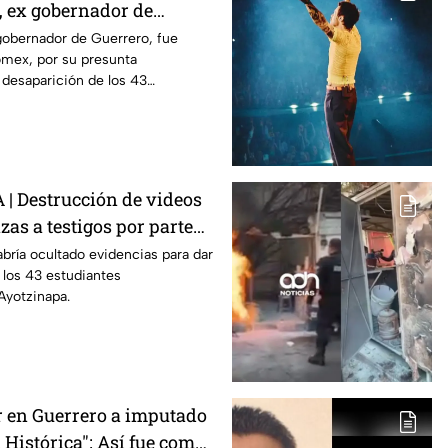
, ex gobernador de
caso Ayotzinapa
gobernador de Guerrero, fue
omex, por su presunta
a desaparición de los 43
tzinapa.
 Destrucción de videos
as a testigos por parte
or Ángel Aguirre: FGR
bría ocultado evidencias para dar
 los 43 estudiantes
Ayotzinapa.
 en Guerrero a imputado
 Histórica"; Así fue como