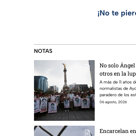
¡No te pie
NOTAS
No solo Ángel 
otros en la lu
A más de 11 años d
normalistas de Ayo
paradero de los es
detenciones por el
06 agosto, 2026
Encarcelan en 