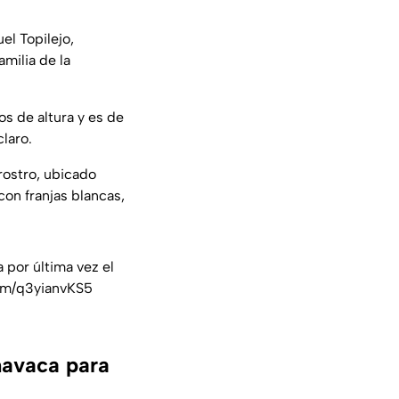
el Topilejo,
amilia de la
os de altura y es de
claro.
 rostro, ubicado
con franjas blancas,
a por última vez el
com/q3yianvKS5
navaca para