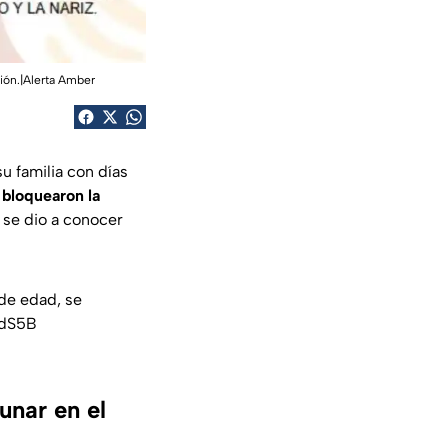
ción.|Alerta Amber
su familia con días
,
bloquearon la
 se dio a conocer
de edad, se
2dS5B
unar en el