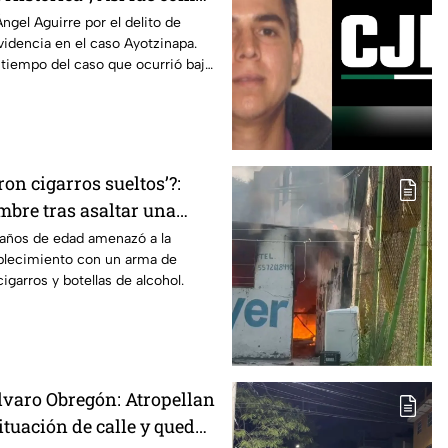
obstruyó la justicia en
ngel Aguirre por el delito de
idencia en el caso Ayotzinapa.
pa
l tiempo del caso que ocurrió bajo
stado.
ron cigarros sueltos’?:
mbre tras asaltar una
rse más de 30 cajetillas en
 años de edad amenazó a la
blecimiento con un arma de
igarros y botellas de alcohol.
lvaro Obregón: Atropellan
tuación de calle y queda