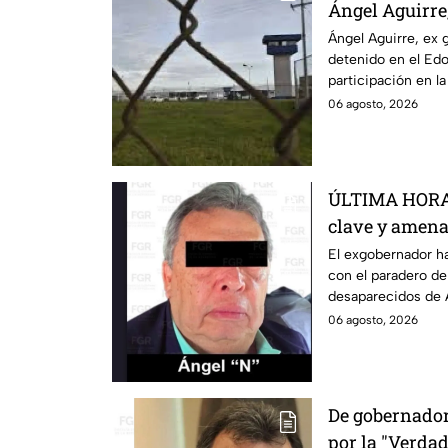
Ángel Aguirre
Guerrero por 
Ángel Aguirre, ex 
detenido en el Ed
participación en l
normalistas de Ayo
06 agosto, 2026
ÚLTIMA HORA |
clave y amenaz
de exgobernad
El exgobernador ha
con el paradero de
desaparecidos de 
06 agosto, 2026
De gobernador
por la "Verdad