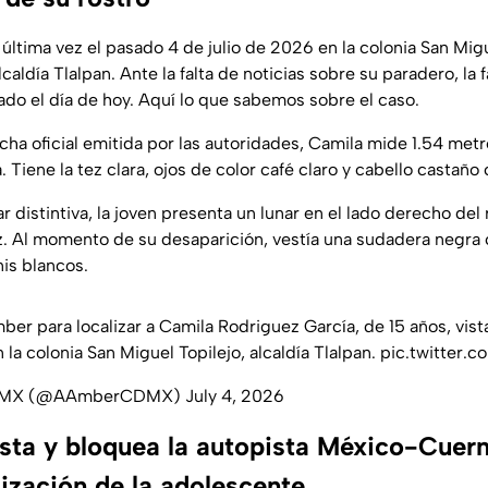
 última vez el pasado 4 de julio de 2026 en la colonia San Migu
caldía Tlalpan. Ante la falta de noticias sobre su paradero, la f
do el día de hoy. Aquí lo que sabemos sobre el caso.
cha oficial emitida por las autoridades, Camila mide 1.54 metr
Tiene la tez clara, ojos de color café claro y cabello castaño 
 distintiva, la joven presenta un lunar en el lado derecho del
riz. Al momento de su desaparición, vestía una sudadera negra 
nis blancos.
mber
para localizar a Camila Rodriguez García, de 15 años, vist
n la colonia San Miguel Topilejo, alcaldía Tlalpan.
pic.twitter.
CDMX (@AAmberCDMX)
July 4, 2026
esta y bloquea la autopista México-Cuer
alización de la adolescente