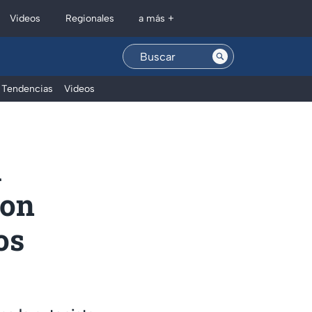
Regionales
Videos
a más +
Tendencias
Videos
a
con
os