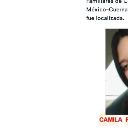
Familiares de C
México-Cuernav
fue localizada.