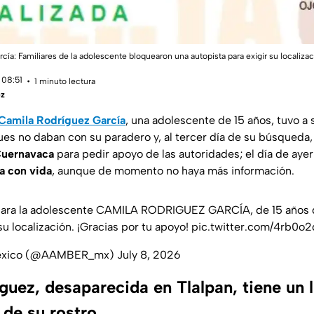
ía: Familiares de la adolescente bloquearon una autopista para exigir su localiza
 08:51
1 minuto lectura
ez
Camila Rodríguez García
, una adolescente de 15 años, tuvo a 
es no daban con su paradero y, al tercer día de su búsqueda
Cuernavaca
para pedir apoyo de las autoridades; el día de ayer
da con vida
, aunque de momento no haya más información.
ara la adolescente CAMILA RODRIGUEZ GARCÍA, de 15 años 
u localización. ¡Gracias por tu apoyo!
pic.twitter.com/4rb0o
México (@AAMBER_mx)
July 8, 2026
uez, desaparecida en Tlalpan, tiene un l
 de su rostro