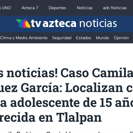
a UNO
Azteca 7
Deportes
Noticias
adn Noticias
tv azteca
noticias
Clima y Medio Ambiente
Seguridad
Estados
Mundo
Opinión
 noticias! Caso Camil
ez García: Localizan 
la adolescente de 15 añ
recida en Tlalpan