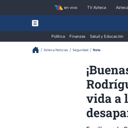
en vivo
TV Azteca
Aztec
Política
Finanzas
Salud y Educación
Azteca Noticias
Seguridad
Nota
¡Buenas
Rodrígu
vida a 
desapa