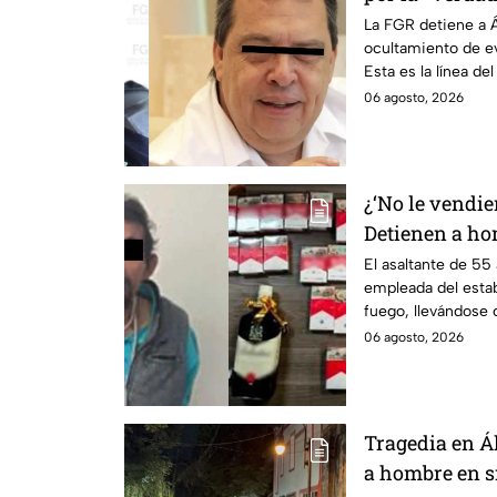
Ángel Aguirre 
La FGR detiene a Á
ocultamiento de ev
caso Ayotzina
Esta es la línea de
su gestión en el e
06 agosto, 2026
¿‘No le vendie
Detienen a ho
tienda y lleva
El asaltante de 55
empleada del esta
Iztapalapa
fuego, llevándose c
06 agosto, 2026
Tragedia en Á
a hombre en si