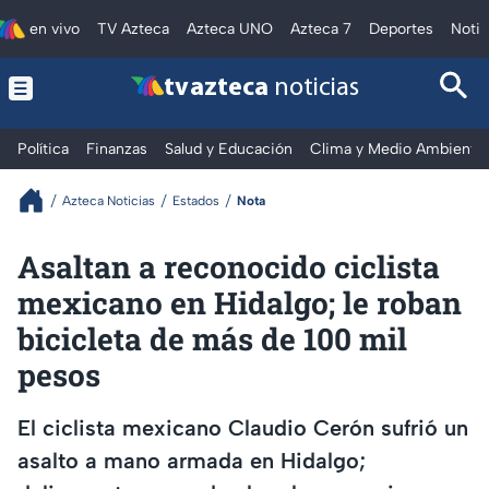
en vivo
TV Azteca
Azteca UNO
Azteca 7
Deportes
Notic
tv azteca
noticias
Política
Finanzas
Salud y Educación
Clima y Medio Ambiente
Azteca Noticias
Estados
Nota
Asaltan a reconocido ciclista
mexicano en Hidalgo; le roban
bicicleta de más de 100 mil
pesos
El ciclista mexicano Claudio Cerón sufrió un
asalto a mano armada en Hidalgo;