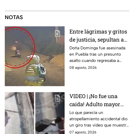
NOTAS
Entre lágrimas y gritos
de justicia, sepultan a
doña Dominga, la
Doña Dominga fue asesinada
en Puebla tras un presunto
abuelita asesinada tras
asalto cuando regresaba a
asalto en Amozoc,
casa; familiares y amigos la
08 agosto, 2026
Puebla
despidieron entre lágrimas y
exigieron justicia.
VIDEO | ¡No fue una
caída! Adulto mayor
muere atropellado por
Lo que parecía un
atropellamiento accidental dio
tráiler; joven lo empujó
un giro tras video que muestra
en Monterrey
cómo un joven empujó a
07 agosto, 2026