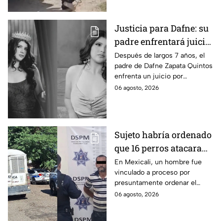
riesgo de que pierda un brazo.
Justicia para Dafne: su
padre enfrentará juicio
por presunto abuso
Después de largos 7 años, el
padre de Dafne Zapata Quintos
cometido en 2019 en
enfrenta un juicio por
Tamaulipas
presuntamente abusar de la
06 agosto, 2026
menor cuando ella tenía
apenas 6 años.
Sujeto habría ordenado
que 16 perros atacaran
a su hermana con
En Mexicali, un hombre fue
vinculado a proceso por
discapacidad en
presuntamente ordenar el
Mexicali, BC
ataque de 16 perros contra su
06 agosto, 2026
hermana, quien tenía
discapacidad auditiva.