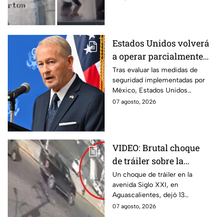
adulto mayor antes de ser
arrollado por un tráiler en
Monterrey.
Estados Unidos volverá
a operar parcialmente
en Michoacán tras
Tras evaluar las medidas de
seguridad implementadas por
suspensión por
México, Estados Unidos
motivos de seguridad
reanudará parcialmente sus
07 agosto, 2026
actividades en Michoacán a
partir del 8 de agosto.
VIDEO: Brutal choque
de tráiler sobre la
avenida Siglo XXI en
Un choque de tráiler en la
avenida Siglo XXI, en
Aguascalientes deja
Aguascalientes, dejó 13
varios heridos y
heridos y varios vehículos
07 agosto, 2026
destrozos
destrozados; el conductor fue