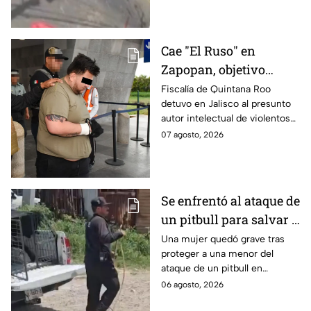
detenido tras la carambola.
Cae "El Ruso" en
Zapopan, objetivo
prioritario en Playa del
Fiscalía de Quintana Roo
detuvo en Jalisco al presunto
Carmen
autor intelectual de violentos
ataques en fraccionamientos
07 agosto, 2026
de Playa del Carmen.
Se enfrentó al ataque de
un pitbull para salvar a
una menor; hoy lucha
Una mujer quedó grave tras
proteger a una menor del
por su vida en Zapopan
ataque de un pitbull en
Zapopan; la víctima sufrió
06 agosto, 2026
severas mordeduras y existe