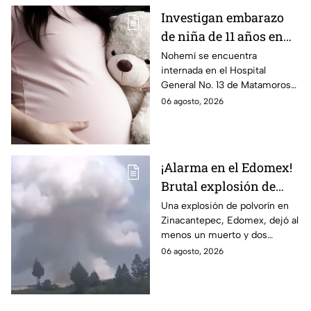
Investigan embarazo
de niña de 11 años en
Matamoros,
Nohemí se encuentra
internada en el Hospital
Tamaulipas; ¿qué pasó
General No. 13 de Matamoros
con Nohemí?
tras complicaciones por un
06 agosto, 2026
embarazo infantil; la Fiscalía de
Tamaulipas ya investiga.
¡Alarma en el Edomex!
Brutal explosión de
polvorín en Santa
Una explosión de polvorín en
Zinacantepec, Edomex, dejó al
María del Monte,
menos un muerto y dos
Zinacantepec; reportan
heridos; autoridades atiende la
06 agosto, 2026
al menos un muerto y
emergencia tras el estallido de
heridos
un taller clandestino.