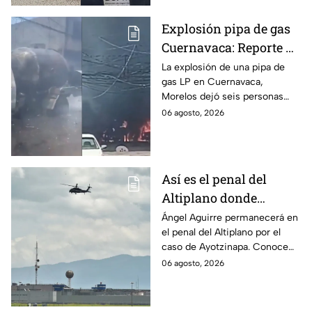
Explosión pipa de gas
Cuernavaca: Reporte de
víctimas tras estallido
La explosión de una pipa de
gas LP en Cuernavaca,
en Morelos
Morelos dejó seis personas
hospitalizadas. IMSS informó
06 agosto, 2026
que las pacientes siguen
internadas y aún no hay parte
médico.
Así es el penal del
Altiplano donde
permanecerá Ángel
Ángel Aguirre permanecerá en
el penal del Altiplano por el
Aguirre por caso
caso de Ayotzinapa. Conoce
Ayotzinapa
dónde está, cómo es esta
06 agosto, 2026
prisión de máxima seguridad y
su historia.