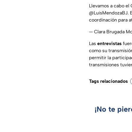
Llevamos a cabo el
@LuisMendozaBJ
. 
coordinación para at
— Clara Brugada M
Las
entrevistas
fuer
como su transmisión 
permitir la particip
transmisiones tuvie
Tags relacionados
¡No te pie