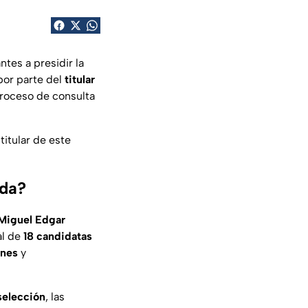
ntes a presidir la
 por parte del
titular
proceso de consulta
itular de este
eda?
Miguel Edgar
al de
18 candidatas
ones
y
selección
, las