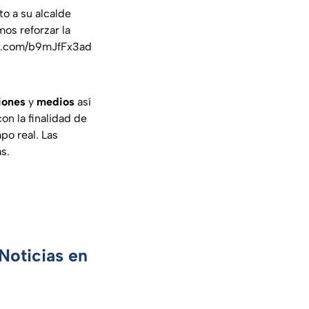
nto a su alcalde
os reforzar la
er.com/b9mJfFx3ad
iones
y
medios
así
on la finalidad de
po real. Las
s.
Noticias en