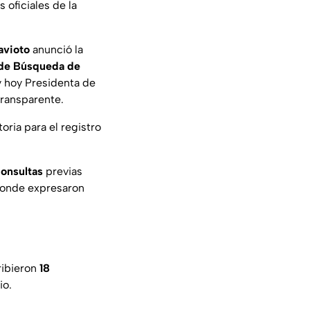
 oficiales de la
avioto
anunció la
n de Búsqueda de
 hoy Presidenta de
transparente.
ria para el registro
consultas
previas
onde expresaron
ribieron
18
io.