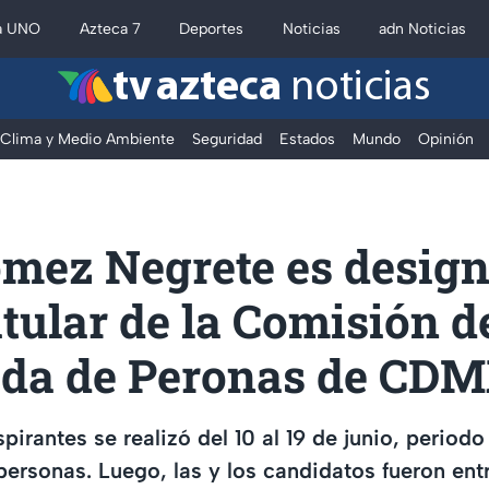
a UNO
Azteca 7
Deportes
Noticias
adn Noticias
tv azteca
noticias
Clima y Medio Ambiente
Seguridad
Estados
Mundo
Opinión
ómez Negrete es desig
tular de la Comisión d
da de Peronas de CD
spirantes se realizó del 10 al 19 de junio, periodo
 personas. Luego, las y los candidatos fueron ent