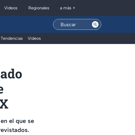
Regionales
Videos
a más +
Tendencias
Videos
nado
e
MX
 en el que se
revistados.