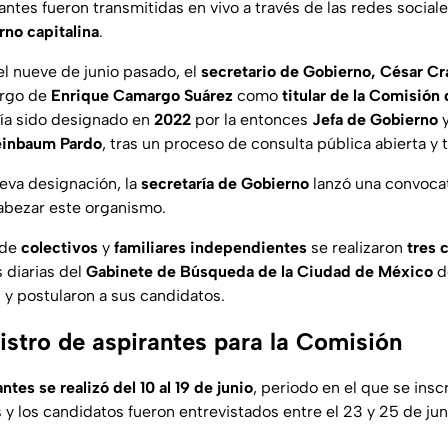
antes fueron transmitidas en vivo a través de las redes sociales
rno
capitalina
.
l nueve de junio pasado, el
secretario de Gobierno, César Cr
argo de
Enrique Camargo Suárez
como
titular de la Comisió
bía sido designado en
2022
por la entonces
Jefa de Gobierno
y
einbaum Pardo
, tras un proceso de consulta pública abierta y 
eva designación, la
secretaría de Gobierno
lanzó una convocato
abezar este organismo.
 de
colectivos
y
familiares
independientes
se realizaron
tres 
 diarias del
Gabinete de Búsqueda de la Ciudad de México
d
y postularon a sus candidatos.
gistro de aspirantes para la Comisión
ntes se realizó del 10 al 19 de junio
, periodo en el que se insc
s y los candidatos fueron entrevistados entre el 23 y 25 de jun