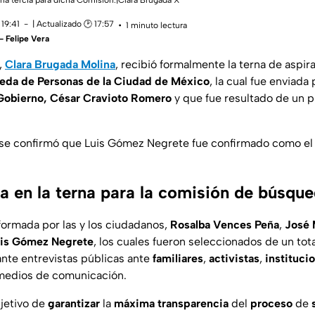
 una tercía para dicha Comisión.|Clara Brugada X
19:41
| Actualizado 🕑 17:57
1 minuto lectura
 - Felipe Vera
,
Clara Brugada Molina
, recibió formalmente la terna de aspira
da de Personas de la Ciudad de México
, la cual fue enviada
 Gobierno, César Cravioto Romero
y que fue resultado de un 
se confirmó que Luis Gómez Negrete fue confirmado como el t
a en la terna para la comisión de búsqu
formada por las y los ciudadanos,
Rosalba Vences Peña
,
José 
is Gómez Negrete
, los cuales fueron seleccionados de un tot
ante entrevistas públicas ante
familiares
,
activistas
,
instituci
medios de comunicación.
jetivo de
garantizar
la
máxima
transparencia
del
proceso
de