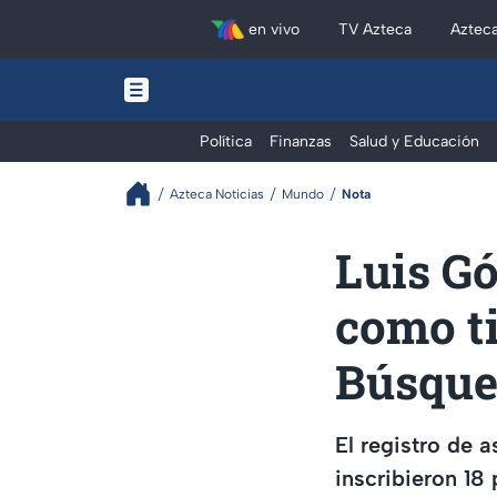
en vivo
TV Azteca
Aztec
Política
Finanzas
Salud y Educación
Azteca Noticias
Mundo
Nota
Luis G
como ti
Búsque
El registro de a
inscribieron 18