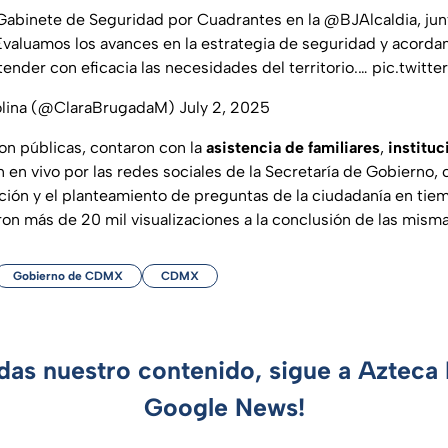
 Gabinete de Seguridad por Cuadrantes en la
@BJAlcaldia
, ju
Evaluamos los avances en la estrategia de seguridad y acordam
ender con eficacia las necesidades del territorio.…
pic.twitt
olina (@ClaraBrugadaM)
July 2, 2025
on públicas, contaron con la
asistencia
de
familiares
,
instituc
en vivo por las redes sociales de la Secretaría de Gobierno, c
ación y el planteamiento de preguntas de la ciudadanía en tiem
ron más de 20 mil visualizaciones a la conclusión de las misma
Gobierno de CDMX
CDMX
rdas nuestro contenido, sigue a Azteca 
Google News!