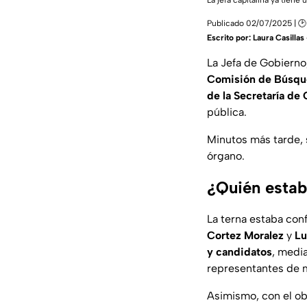
La jefa capitalina ya tiene
Publicado 02/07/2025 | 🕑 
Escrito por:
Laura Casillas
La Jefa de Gobierno
Comisión de Búsque
de la Secretaría de
pública.
Minutos más tarde, 
órgano.
¿Quién estab
La terna estaba con
Cortez Moralez
y
Lu
y candidatos
, medi
representantes de 
Asimismo, con el ob