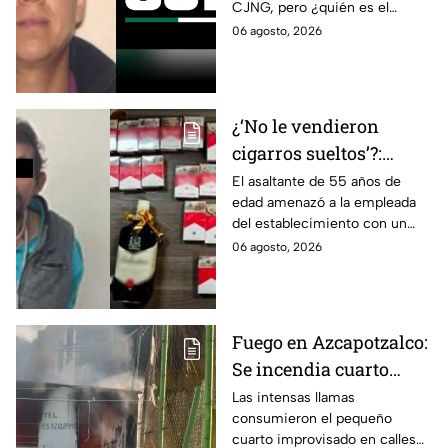
CJNG, pero ¿quién es el
miembro más buscado por el
06 agosto, 2026
que ofrecen 25 millones de
dólares?
¿‘No le vendieron
cigarros sueltos’?:
Detienen a hombre tras
El asaltante de 55 años de
edad amenazó a la empleada
asaltar una tienda y
del establecimiento con un
llevarse más de 30
arma de fuego, llevándose
06 agosto, 2026
cajetillas en Iztapalapa
cigarros y botellas de alcohol.
Fuego en Azcapotzalco:
Se incendia cuarto
improvisado en la
Las intensas llamas
consumieron el pequeño
Industrial Vallejo;
cuarto improvisado en calles