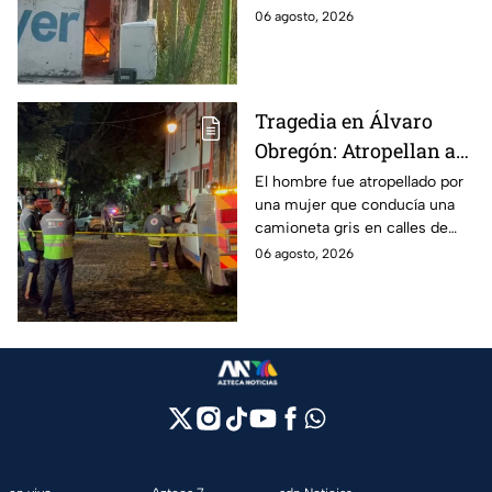
rompen cadenas para
de Azcapotzalco; bomberos
06 agosto, 2026
combatir las llamas
tuvieron que romper cadenas
para controlar el incendio.
Tragedia en Álvaro
Obregón: Atropellan a
hombre en situación de
El hombre fue atropellado por
una mujer que conducía una
calle y queda prensado
camioneta gris en calles de
en San Ángel, CDMX
San Ángel; la responsable ya
06 agosto, 2026
fue detenida y llevada al
Ministerio Público.