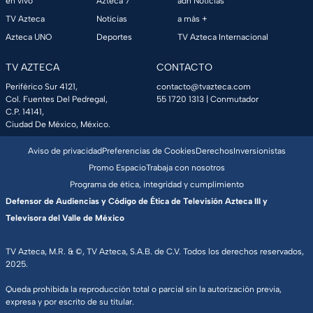
en vivo
Azteca 7
adn Noticias
TV Azteca
Noticias
a más +
Azteca UNO
Deportes
TV Azteca Internacional
TV AZTECA
CONTACTO
Periférico Sur 4121,
contacto@tvazteca.com
Col. Fuentes Del Pedregal,
55 1720 1313
| Conmutador
C.P. 14141,
Ciudad De México, México.
Aviso de privacidad
Preferencias de Cookies
Derechos
Inversionistas
Promo Espacio
Trabaja con nosotros
Programa de ética, integridad y cumplimiento
Defensor de Audiencias y Código de Ética de Televisión Azteca III y
Televisora del Valle de México
TV Azteca, M.R. & ©, TV Azteca, S.A.B. de C.V. Todos los derechos reservados,
2025.
Queda prohibida la reproducción total o parcial sin la autorización previa,
expresa y por escrito de su titular.