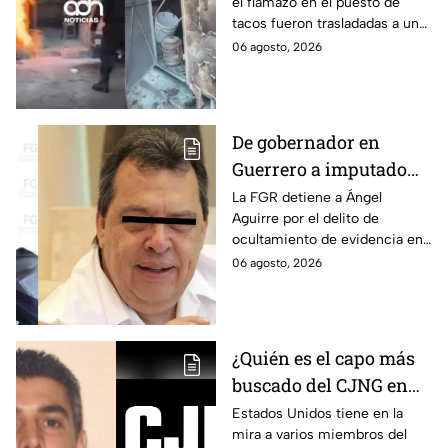
el flamazo en el puesto de
tacos fueron trasladadas a un
hospital para recibir atención
06 agosto, 2026
especializada; su vida no corre
peligro.
De gobernador en
Guerrero a imputado
por la "Verdad
La FGR detiene a Ángel
Aguirre por el delito de
Histórica"; Así fue como
ocultamiento de evidencia en
Ángel Aguirre obstruyó
el caso Ayotzinapa. Esta es la
06 agosto, 2026
la justicia en caso
línea del tiempo del caso que
Ayotzinapa
ocurrió bajo su gestión en el
estado.
¿Quién es el capo más
buscado del CJNG en
Estados Unidos?
Estados Unidos tiene en la
mira a varios miembros del