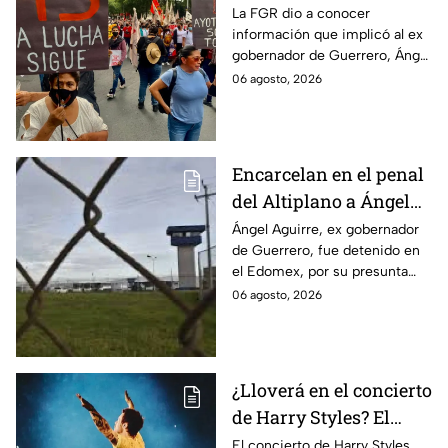
Ayotzinapa tras
La FGR dio a conocer
información que implicó al ex
captura de Ángel
gobernador de Guerrero, Ángel
Aguirre, ex gobernador
Aguirre, quien fue detenido
06 agosto, 2026
de Guerrero
por su presunta relación con el
caso Ayotzinapa.
Encarcelan en el penal
del Altiplano a Ángel
Aguirre, ex gobernador
Ángel Aguirre, ex gobernador
de Guerrero, fue detenido en
de Guerrero por caso
el Edomex, por su presunta
Ayotzinapa
participación en la
06 agosto, 2026
desaparición de los 43
normalistas de Ayotzinapa.
¿Lloverá en el concierto
de Harry Styles? El
pronóstico del clima
El concierto de Harry Styles