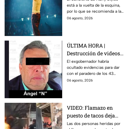
está a la vuelta de la esquina,
para este viernes en
por lo que se recomienda a las
CDMX
y los fanáticos revisar el clima
06 agosto, 2026
en CDMX antes de salir de
casa.
ÚLTIMA HORA |
Destrucción de videos
clave y amenazas a
El exgobernador habría
ocultado evidencias para dar
testigos por parte de
con el paradero de los 43
exgobernador Ángel
estudiantes desaparecidos de
06 agosto, 2026
Aguirre: FGR
Ayotzinapa.
VIDEO: Flamazo en
puesto de tacos deja
dos heridos en CDMX
Las dos personas heridas por