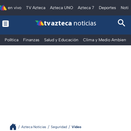
en vivo
TV Azteca
Azteca UNO
Azteca 7
Deportes
Notic
tv azteca
noticias
Política
Finanzas
Salud y Educación
Clima y Medio Ambiente
Azteca Noticias
Seguridad
Video