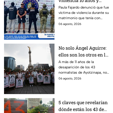
violencia 10 años y
hasta ahora detienen al
Paula Fajardo denunció que fue
víctima de violencia durante su
presunto agresor: el
matrimonio que tenía con
caso de Paula Fajardo
Jorge Francisco “N”, quien fue
06 agosto, 2026
detenido por intento de
feminicidio.
No solo Ángel Aguirre:
ellos son los otros en la
lupa por el caso
A más de 11 años de la
desaparición de los 43
Ayotzinapa
normalistas de Ayotzinapa, no
se ha conocido el paradero de
06 agosto, 2026
los estudiantes a pesar de las
detenciones por el caso.
5 claves que revelarían
dónde están los 43 de