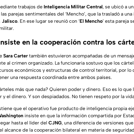
mediante trabajos de
Inteligencia Militar Central
, se ubicó a 
las parejas sentimentales del ‘Mencho’, que la trasladó a una 
 Jalisco
. En ese lugar se reunió con ‘
El Mencho
’ esta pareja 
ilitar.
siste en la cooperación contra los cárt
de
Sara Carter
también estuvieron acompañadas de un mensaje 
te al crimen organizado. La funcionaria sostuvo que los cárte
cursos económicos y estructuras de control territorial, por lo
ener una respuesta coordinada entre ambos países.
árteles más que nada? Quieren poder y dinero. Eso es lo que 
 y el dinero. Y son despiadados. No tienen respeto por la vid
tiene que el operativo fue producto de inteligencia propia ej
Washington
insiste en que la información compartida por Esta
egar hasta el líder del
CJNG
, una diferencia de versiones que
 el alcance de la cooperación bilateral en materia de seguridad