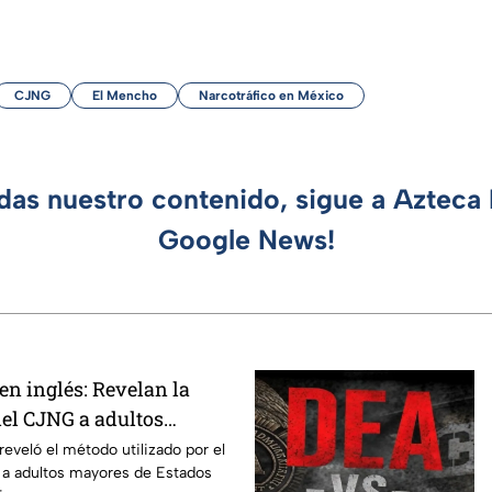
CJNG
El Mencho
Narcotráfico en México
rdas nuestro contenido, sigue a Azteca 
Google News!
 en inglés: Revelan la
del CJNG a adultos
stados Unidos
 reveló el método utilizado por el
 a adultos mayores de Estados