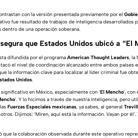
ontrastan con la versión presentada previamente por el
Gobie
tivo fue resultado de trabajos de inteligencia desarrollados p
s
dentro de una operación soberana.
asegura que Estados Unidos ubicó a “El
sta difundida por el programa
American Thought Leaders
, la
acó el nivel de coordinación alcanzado entre ambos países e
ue la información clave para localizar al líder criminal fue ob
stados Unidos
.
significativo en México, especialmente con ‘
El Mencho
', con 
Mencho
'. Y lo hicimos a través de nuestra inteligencia, pero uti
 las
Fuerzas Especiales mexicanas
, ya sabes, al general
Trevil
ros. Dijimos: ‘Miren, aquí está la información. Vayan por él’. Y
ió que la colaboración observada durante este operativo repre