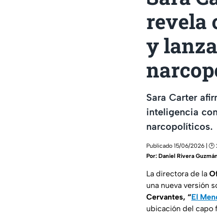
revela
y lanza
narcopo
Sara Carter afi
inteligencia co
narcopolíticos.
Publicado 15/06/2026 | 🕑
Por:
Daniel Rivera Guzmá
La directora de la
Of
una nueva versión s
Cervantes, “
El Men
ubicación del capo 