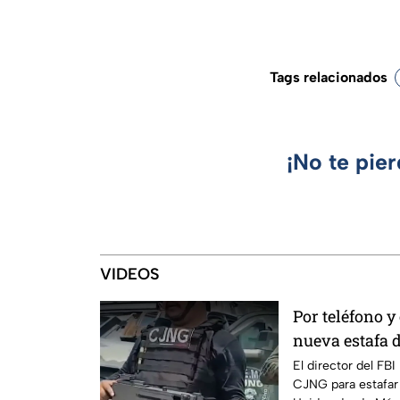
Tags relacionados
¡No te pie
VIDEOS
Por teléfono y
nueva estafa 
mayores de E
El director del FBI
CJNG para estafar