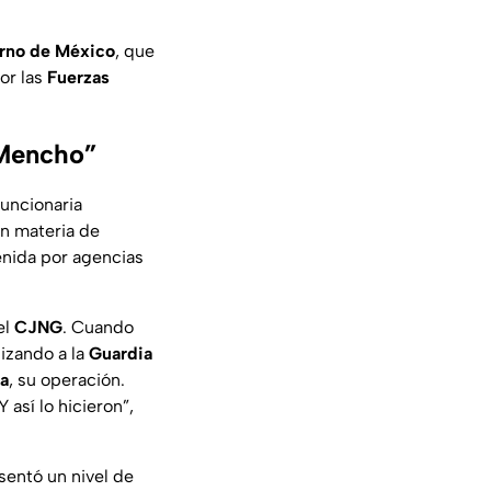
rno de México
, que
or las
Fuerzas
 Mencho”
 funcionaria
n materia de
tenida por agencias
el
CJNG
. Cuando
lizando a la
Guardia
la
, su operación.
 así lo hicieron”,
sentó un nivel de