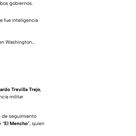
mbos gobiernos.
e fue inteligencia
, en Washington…
rdo Trevilla Trejo
,
cia militar
os de seguimiento
 “
El Mencho
”, quien