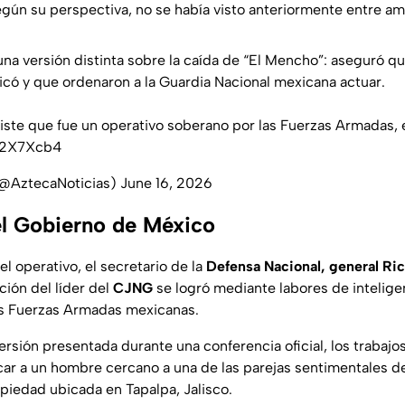
gún su perspectiva, no se había visto anteriormente entre a
una versión distinta sobre la caída de “El Mencho”: aseguró qu
icó y que ordenaron a la Guardia Nacional mexicana actuar.
iste que fue un operativo soberano por las Fuerzas Armadas
Xl2X7Xcb4
(@AztecaNoticias)
June 16, 2026
el Gobierno de México
 operativo, el secretario de la
Defensa Nacional, general Rica
ción del líder del
CJNG
se logró mediante labores de inteligen
as Fuerzas Armadas mexicanas.
ersión presentada durante una conferencia oficial, los trabaj
icar a un hombre cercano a una de las parejas sentimentales de
opiedad ubicada en Tapalpa, Jalisco.