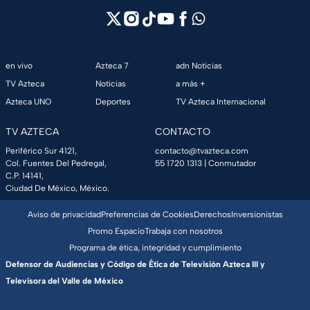
en vivo
Azteca 7
adn Noticias
TV Azteca
Noticias
a más +
Azteca UNO
Deportes
TV Azteca Internacional
TV AZTECA
CONTACTO
Periférico Sur 4121,
contacto@tvazteca.com
Col. Fuentes Del Pedregal,
55 1720 1313
| Conmutador
C.P. 14141,
Ciudad De México, México.
Aviso de privacidad
Preferencias de Cookies
Derechos
Inversionistas
Promo Espacio
Trabaja con nosotros
Programa de ética, integridad y cumplimiento
Defensor de Audiencias y Código de Ética de Televisión Azteca III y
Televisora del Valle de México