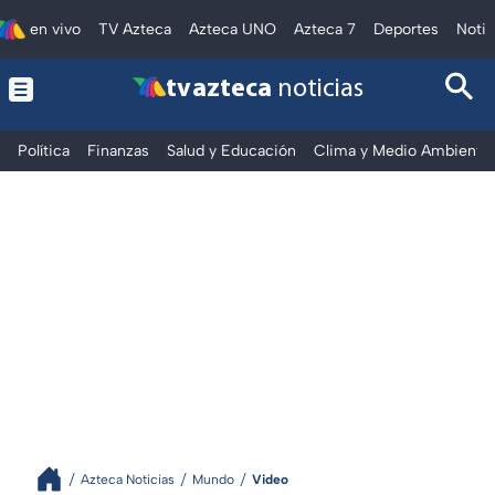
en vivo
TV Azteca
Azteca UNO
Azteca 7
Deportes
Notic
tv azteca
noticias
Política
Finanzas
Salud y Educación
Clima y Medio Ambiente
Azteca Noticias
Mundo
Video