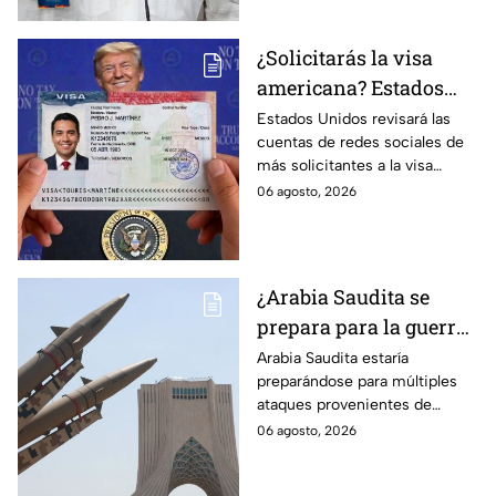
¿Solicitarás la visa
americana? Estados
Unidos revisará las
Estados Unidos revisará las
cuentas de redes sociales de
redes sociales de estos
más solicitantes a la visa
solicitantes
americana.
06 agosto, 2026
¿Arabia Saudita se
prepara para la guerra?
Esperan ataques de
Arabia Saudita estaría
preparándose para múltiples
grupos armados de tres
ataques provenientes de
países
grupos armados de tres países.
06 agosto, 2026