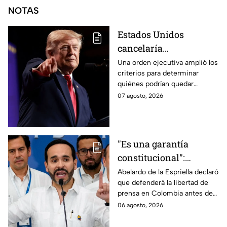
NOTAS
Estados Unidos
cancelaría
nacionalidad por
Una orden ejecutiva amplió los
criterios para determinar
nacimiento del líder
quiénes podrían quedar
del CJNG
excluidos de la nacionalidad
07 agosto, 2026
estadounidense por
nacimiento.
"Es una garantía
constitucional":
Abelardo de la
Abelardo de la Espriella declaró
que defenderá la libertad de
Espriella promete
prensa en Colombia antes de
defender la libertad de
asumir su cargo como
06 agosto, 2026
prensa en Colombia
presidente.