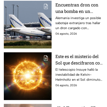
Encuentran dron con
una bomba en un
aeropuerto de
Alemania investiga un posible
sabotaje extranjero tras hallar
Alemania: no explotó
un dron cargado con
por falla técnica
explosivos en el aeropuerto de
06 agosto, 2026
Leipzig/Halle, cerca de un
avión ucraniano.
Este es el misterio del
Sol que descifraron con
un telescopio en
El telescopio Inouye halló la
inestabilidad de Kelvin-
Hawái: explica las
Helmholtz en el Sol: diminutos
tormentas solares que
remolinos que explicarían el
06 agosto, 2026
afectan a la Tierra
origen de las tormentas
solares.