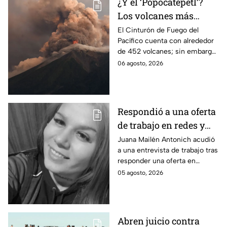
¿Y el ‘Popocatépetl’?
Los volcanes más
activos del Cinturón de
El Cinturón de Fuego del
Pacífico cuenta con alrededor
Fuego
de 452 volcanes; sin embargo,
solo algunos de ellos presentan
06 agosto, 2026
una intensa actividad
volcánica.
Respondió a una oferta
de trabajo en redes y
nunca volvió: La
Juana Mailén Antonich acudió
a una entrevista de trabajo tras
historia detrás del
responder una oferta en
feminicidio de Juana
Facebook; fue hallada sin vida
05 agosto, 2026
Mailén Antonich
en Mar del Plata; ya hay dos
detenidos por feminicidio.
Abren juicio contra