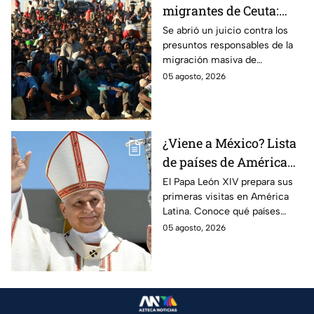
migrantes de Ceuta:
Son acusados de
Se abrió un juicio contra los
presuntos responsables de la
provocar éxodo de más
migración masiva de
de 70 mil personas
Marruecos a España en la
05 agosto, 2026
ciudad de Ceuta.
¿Viene a México? Lista
de países de América
Latina que el Papa León
El Papa León XIV prepara sus
primeras visitas en América
XIV visitará
Latina. Conoce qué países
están en su agenda y si
05 agosto, 2026
México forma parte del
recorrido del pontífice.