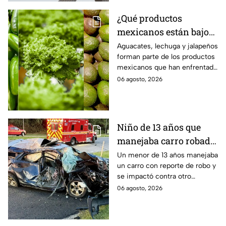
¿Qué productos
mexicanos están bajo
la lupa de Estados
Aguacates, lechuga y jalapeños
forman parte de los productos
Unidos? Aguacates,
mexicanos que han enfrentado
lechuga y jalapeños
restricciones o
06 agosto, 2026
encabezan la lista
cuestionamientos en Estados
Unidos. Te decimos por qué.
Niño de 13 años que
manejaba carro robado
provoca brutal
Un menor de 13 años manejaba
un carro con reporte de robo y
accidente; hay un
se impactó contra otro
muerto y heridos de
vehículo en Maryland, Estados
06 agosto, 2026
gravedad
Unidos.