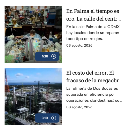
En Palma el tiempo es
oro: La calle del centro
de la CDMX donde se
En la calle Palma de la CDMX
hay locales donde se reparan
reparan los relojes
todo tipo de relojes.
08 agosto, 2026
5:18
El costo del error: El
fracaso de la megaobra
de Dos Bocas ante la
La refinería de Dos Bocas es
superada en eficiencia por
realidad operativa
operaciones clandestinas; su
alto costo y constantes fallas
08 agosto, 2026
evidencian la mala estrategia
3:10
de planeación.