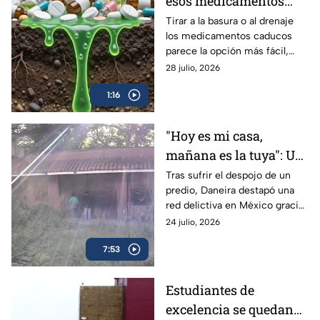
esos medicamentos
caducos pueden hacer
Tirar a la basura o al drenaje
los medicamentos caducos
más daño del que
parece la opción más fácil,
imaginas
pero hacerlo puede
28 julio, 2026
contaminar el agua y favorecer
1:16
su uso indebido.
"Hoy es mi casa,
mañana es la tuya": Un
despojo destapó la red
Tras sufrir el despojo de un
predio, Daneira destapó una
delictiva
red delictiva en México gracias
a la unión de vecinos y pese al
24 julio, 2026
abandono de las autoridades.
7:53
Estudiantes de
excelencia se quedan