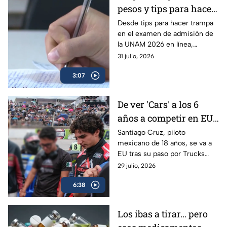
pesos y tips para hacer
trampa en el examen
Desde tips para hacer trampa
en el examen de admisión de
de admisión de la
la UNAM 2026 en línea,
UNAM 2026
filtración de preguntas y hasta
31 julio, 2026
la venta de respuestas; piden
3:07
investigar.
De ver 'Cars' a los 6
años a competir en EU:
Santiago Cruz, el piloto
Santiago Cruz, piloto
mexicano de 18 años, se va a
de 18 años que va tras
EU tras su paso por Trucks
la NASCAR
México Series para acercarse a
29 julio, 2026
su sueño en NASCAR. Conoce
6:38
su historia.
Los ibas a tirar... pero