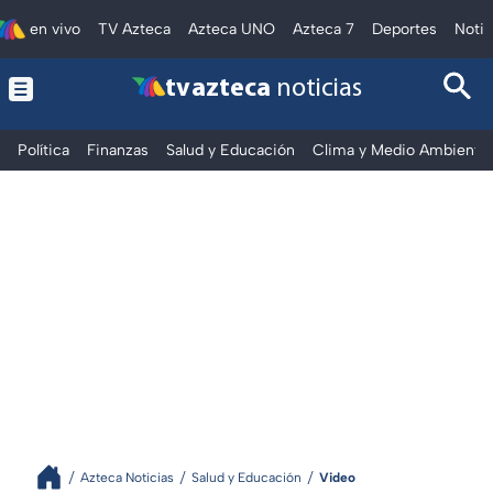
en vivo
TV Azteca
Azteca UNO
Azteca 7
Deportes
Notic
tv azteca
noticias
Política
Finanzas
Salud y Educación
Clima y Medio Ambiente
Azteca Noticias
Salud y Educación
Video