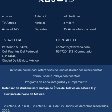
en vivo
Azteca 7
adn Noticias
TV Azteca
Noticias
a más +
Azteca UNO
Deportes
TV Azteca Internacional
TV AZTECA
CONTACTO
Periférico Sur 4121,
contacto@tvazteca.com
Col. Fuentes Del Pedregal,
55 1720 1313
| Conmutador
C.P. 14141,
Ciudad De México, México.
Aviso de privacidad
Preferencias de Cookies
Derechos
Inversionistas
Promo Espacio
Trabaja con nosotros
Programa de ética, integridad y cumplimiento
Defensor de Audiencias y Código de Ética de Televisión Azteca III y
Televisora del Valle de México
TV Azteca, M.R. & ©, TV Azteca, S.A.B. de C.V. Todos los derechos reservados,
2025.