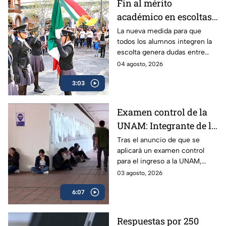
Fin al mérito
académico en escoltas
escolares: La nueva
La nueva medida para que
todos los alumnos integren la
medida de equidad que
escolta genera dudas entre
divide a padres y
padres y especialistas. Así
04 agosto, 2026
expertos
funcionarían para el próximo
3:03
regreso a clases en la Ciudad
de México.
Examen control de la
UNAM: Integrante de la
Comisión Técnica
Tras el anuncio de que se
aplicará un examen control
explica a quiénes se
para el ingreso a la UNAM,
aplicará y cómo
surgieron muchas dudas
03 agosto, 2026
funcionará | VIDEO
respecto al plan para el ciclo
6:07
2026-2027; experta aclara
todas las dudas.
Respuestas por 250