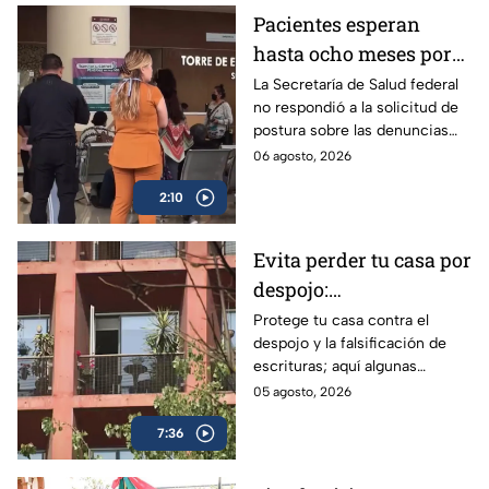
Pacientes esperan
hasta ocho meses por
atención especializada
La Secretaría de Salud federal
no respondió a la solicitud de
en el hospital “Dr.
postura sobre las denuncias
Manuel Gea González”
para hacer citas en el hospital
06 agosto, 2026
“Dr. Manuel Gea González”.
2:10
Evita perder tu casa por
despojo:
Recomendaciones
Protege tu casa contra el
despojo y la falsificación de
notariales para blindar
escrituras; aquí algunas
tu patrimonio en CDMX
recomendaciones de expertos
05 agosto, 2026
para blindarte ante la alza de
7:36
este delito.