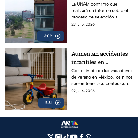
sin un lugar para
La UNAM confirmó que
realizará un informe sobre el
cursar la universidad
proceso de selección a
licenciatura, a fin de aclarar el
23 julio, 2026
proceso y los resultados de los
3:09
exámenes.
Aumentan accidentes
infantiles en
vacaciones: hasta 84
Con el inicio de las vacaciones
de verano en México, los niños
niños se lesionan cada
suelen tener accidentes con
hora en México | VIDEO
mucha más frecuencia, ¿qué
22 julio, 2026
edades deben tener especial
5:31
atención y qué debes hacer en
una emergencia?