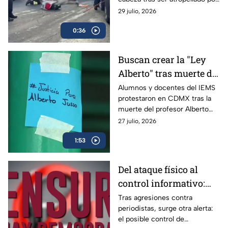
en Benito Juárez; el
una camioneta; fue trasladado
29 julio, 2026
conductor fue detenido
de emergencia.
0:36
Buscan crear la "Ley
Alberto" tras muerte de
profesor del IEMS
Alumnos y docentes del IEMS
protestaron en CDMX tras la
señalado por acoso
muerte del profesor Alberto
Israel Jasso; exigen cuidar la
27 julio, 2026
presunción de inocencia ante
1:53
este tipo de denuncias.
Del ataque físico al
control informativo:
periodistas enfrentan
Tras agresiones contra
periodistas, surge otra alerta:
una nueva batalla por
el posible control de
la libertad de expresión