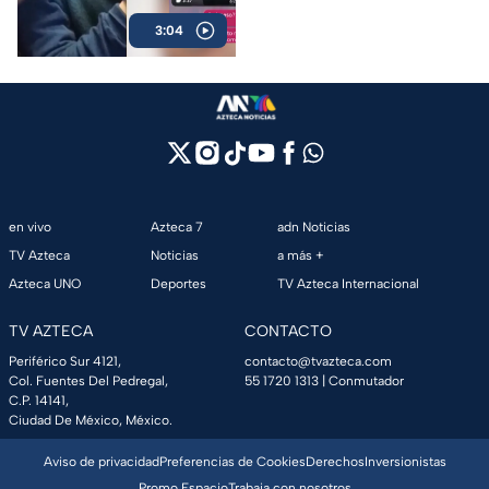
abuso sexual, lo
exigieron a las autoridades
defienden y exigen
3:04
respuestas.
respuestas
en vivo
Azteca 7
adn Noticias
TV Azteca
Noticias
a más +
Azteca UNO
Deportes
TV Azteca Internacional
TV AZTECA
CONTACTO
Periférico Sur 4121,
contacto@tvazteca.com
Col. Fuentes Del Pedregal,
55 1720 1313
| Conmutador
C.P. 14141,
Ciudad De México, México.
Aviso de privacidad
Preferencias de Cookies
Derechos
Inversionistas
Promo Espacio
Trabaja con nosotros