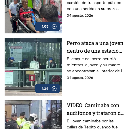
camión de transporte público
de transporte público
con una herida en su brazo
en la México-Tacuba;
izquierdo, por lo que fue
04 agosto, 2026
logra sobrevivir
llevada a un hospital para
1:05
recibir atención.
Perro ataca a una joven
dentro de una estación
del Metrobús CDMX
El ataque del perro ocurrió
mientras la joven y su madre
se encontraban al interior de la
estación Volcán de Fuego en el
04 agosto, 2026
Metrobús; tuvo heridas en
1:34
manos y piernas.
VIDEO| Caminaba con
audífonos y trataron de
robarle: Joven recibe 8
El joven caminaba por las
calles de Tepito cuando fue
puñaladas en Tepito