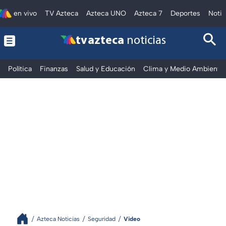
en vivo
TV Azteca
Azteca UNO
Azteca 7
Deportes
Notic
tv azteca
noticias
Política
Finanzas
Salud y Educación
Clima y Medio Ambiente
Azteca Noticias
Seguridad
Video