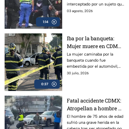
interceptado por un sujeto que
tras resistirse a un
le exigió sus pertenencias y al
03 agosto, 2026
asalto
negarse, comenzó el ataque
1:14
contra la víctima.
Iba por la banqueta:
Mujer muere en CDMX
y detienen a conductor
La mujer caminaba por la
banqueta cuando fue
embestida por el automóvil,
proyectándola contra un árbol
30 julio, 2026
en la Venustiano Carranza; el
0:37
conductor fue detenido en el
lugar.
Fatal accidente CDMX:
Atropellan a hombre de
la tercera edad al
El hombre de 75 años de edad
sufrió una grave herida en la
intentar cruzar la calle
cabeza tras ser atropellado por