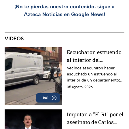
¡No te pierdas nuestro contenido, sigue a
Azteca Noticias en Google News!
VIDEOS
Escucharon estruendo
al interior del
inmueble: Hallan
Vecinos aseguraron haber
escuchado un estruendo al
muerto a un hombre en
interior de un departamento;
departamento de San
así fue el hallazgo del cuerpo
05 agosto, 2026
Simón, Benito Juárez
del hombre en la Benito
1:01
Juárez.
Imputan a "El R1" por el
asesinato de Carlos