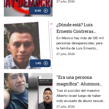
contenidos y la disputa por
27 julio, 2026
quién decide qué es verdad en
5:45
México.
¿Dónde está? Luis
Ernesto Contreras
desapareció en la
En México hay más de 135 mil
personas desaparecidas; para
colonia Obrera de
la familia de Luis Ernesto
CDMX: salió de casa sin
Contreras es una dolorosa
27 julio, 2026
celular
realidad desde que no lo
1:45
volvieron a ver en CDMX.
"Era una persona
magnífica": Alumnos
del maestro Alberto
Tras el suicidio del maestro
Alberto Israel luego de haber
Israel, quien se suicidó
sido acusado de abuso sexual,
tras ser señalado por
sus alumnos lo defendieron y
27 julio, 2026