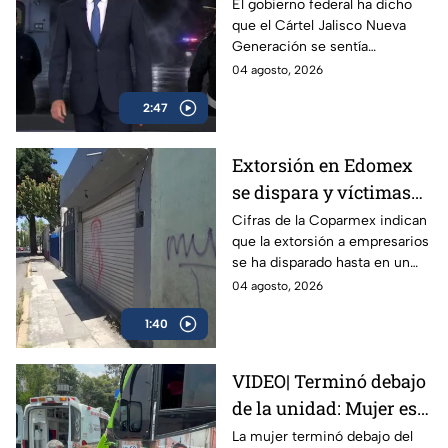
Manzo
El gobierno federal ha dicho
que el Cártel Jalisco Nueva
Generación se sentía
provocado por Carlos Manzo,
04 agosto, 2026
alcalde de Uruapan, y por eso
2:47
lo mataron.
Extorsión en Edomex
se dispara y víctimas
reportan que
Cifras de la Coparmex indican
que la extorsión a empresarios
delincuentes ya se
se ha disparado hasta en un
meten a los locales
70% en los últimos 10 años. La
04 agosto, 2026
policía en el Edomex asegura
1:40
un avance contra grupos
dedicados a este delito.
VIDEO| Terminó debajo
de la unidad: Mujer es
atropellada por camión
La mujer terminó debajo del