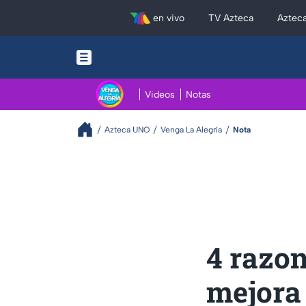
en vivo
TV Azteca
Aztec
Videos
Notas
Azteca UNO
Venga La Alegría
Nota
4 razon
mejora