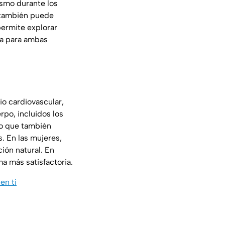
mismo durante los
e también puede
 permite explorar
ra para ambas
io cardiovascular,
rpo, incluidos los
no que también
. En las mujeres,
ción natural. En
ma más satisfactoria.
en ti