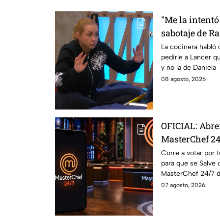
"Me la intentó
sabotaje de R
de salvación 
La cocinera habló 
pedirle a Lancer q
y no la de Daniela
08 agosto, 2026
OFICIAL: Abre
MasterChef 24
Cocinero del 
Corre a votar por 
para que se Salve 
este domingo
MasterChef 24/7 d
07 agosto, 2026