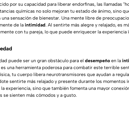
ido por su capacidad para liberar endorfinas, las llamadas "
ustancias químicas no solo mejoran tu estado de ánimo, sino 
n una sensación de bienestar. Una mente libre de preocupaci
amente de la
intimidad
. Al sentirte más alegre y relajado, es 
ente con tu pareja, lo que puede enriquecer la experiencia í
iedad
edad puede ser un gran obstáculo para el
desempeño
en la
int
o
es una herramienta poderosa para combatir este terrible sent
física, tu cuerpo libera neurotransmisores que ayudan a regular
dote sentirte más relajado y presente durante los momentos í
e la experiencia, sino que también fomenta una mayor conexió
s se sienten más cómodos y a gusto.