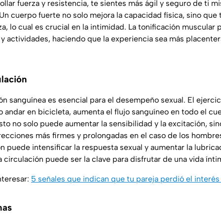
rollar fuerza y resistencia, te sientes más ágil y seguro de ti 
n cuerpo fuerte no solo mejora la capacidad física, sino qu
a, lo cual es crucial en la intimidad. La tonificación muscular
 y actividades, haciendo que la experiencia sea más placente
ulación
ón sanguínea es esencial para el desempeño sexual. El ejercic
 andar en bicicleta, aumenta el flujo sanguíneo en todo el cue
sto no solo puede aumentar la sensibilidad y la excitación, si
ecciones más firmes y prolongadas en el caso de los hombres
n puede intensificar la respuesta sexual y aumentar la lubrica
a circulación puede ser la clave para disfrutar de una vida ínti
nteresar:
5 señales que indican que tu pareja perdió el interés 
nas