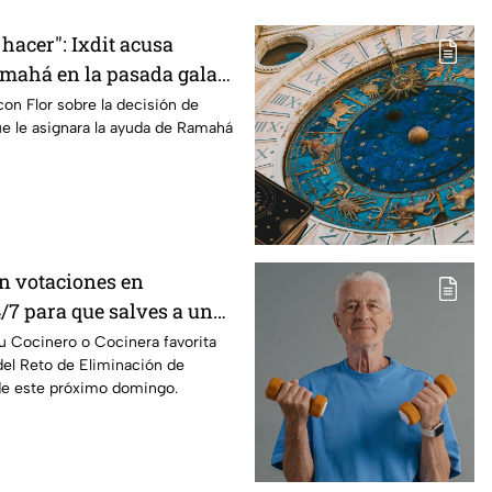
 hacer": Ixdit acusa
amahá en la pasada gala
de MasterChef 24/7
con Flor sobre la decisión de
ue le asignara la ayuda de Ramahá
n votaciones en
/7 para que salves a un
Reto de Eliminación de
tu Cocinero o Cocinera favorita
del Reto de Eliminación de
e este próximo domingo.