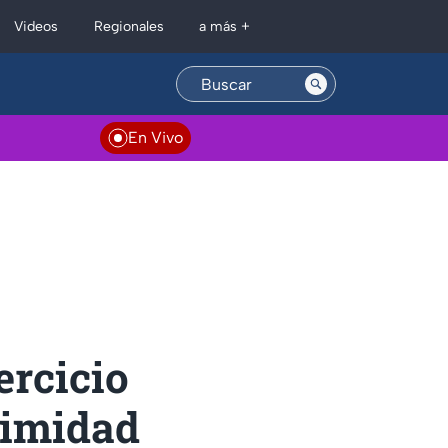
Regionales
Videos
a más +
En Vivo
ercicio
timidad