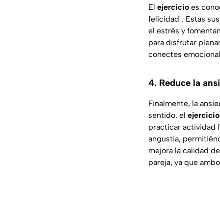
El
ejercicio
es conoc
felicidad". Estas s
el estrés y fomenta
para disfrutar plen
conectes emocionalm
4. Reduce la ans
Finalmente, la ansi
sentido, el
ejercici
practicar actividad 
angustia, permitién
mejora la calidad d
pareja, ya que ambo