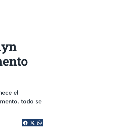
lyn
mento
nece el
amento, todo se