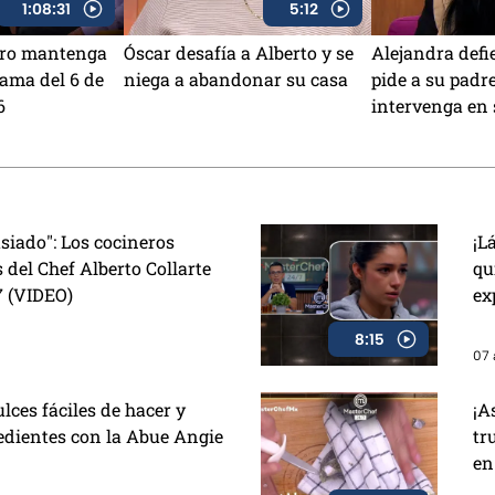
1:08:31
5:12
otro mantenga
Óscar desafía a Alberto y se
Alejandra defi
rama del 6 de
niega a abandonar su casa
pide a su padr
6
intervenga en 
iado": Los cocineros
¡L
 del Chef Alberto Collarte
qu
7 (VIDEO)
ex
8:15
07 
lces fáciles de hacer y
¡A
edientes con la Abue Angie
tr
en