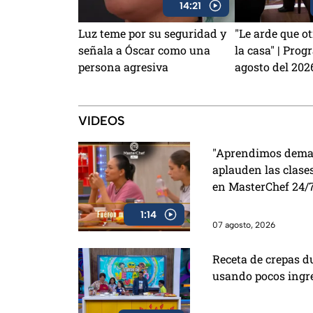
14:21
Luz teme por su seguridad y
"Le arde que 
señala a Óscar como una
la casa" | Prog
persona agresiva
agosto del 202
VIDEOS
"Aprendimos demas
aplauden las clases
en MasterChef 24/
1:14
07 agosto, 2026
Receta de crepas du
usando pocos ingr