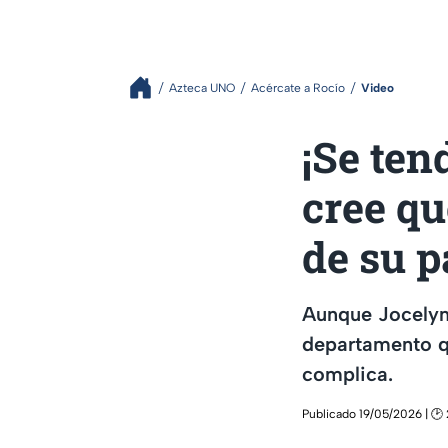
Azteca UNO
Acércate a Rocío
Video
¡Se ten
cree q
de su 
Aunque Jocelyn 
departamento qu
complica.
Publicado 19/05/2026 | 🕑