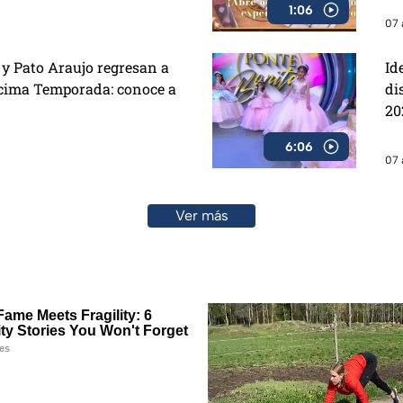
1:06
07 
y Pato Araujo regresan a
Id
cima Temporada: conoce a
di
20
6:06
07 
Ver más