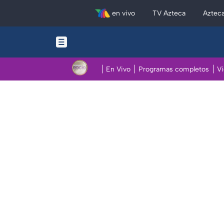
en vivo
TV Azteca
Aztec
En Vivo
Programas completos
V