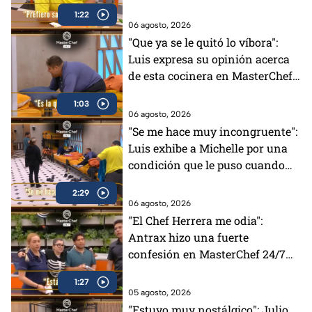
balcón en MasterChef 24/7
1:22
06 agosto, 2026
"Que ya se le quitó lo víbora":
Luis expresa su opinión acerca
de esta cocinera en MasterChef
24/7 (VIDEO)
1:03
06 agosto, 2026
"Se me hace muy incongruente":
Luis exhibe a Michelle por una
condición que le puso cuando
tenía el Pin Negro (VIDEO)
2:29
06 agosto, 2026
"El Chef Herrera me odia":
Antrax hizo una fuerte
confesión en MasterChef 24/7
(VIDEO)
1:27
05 agosto, 2026
"Estuvo muy nostálgico": Julio