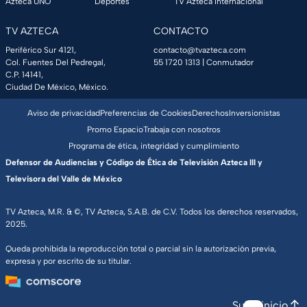
Azteca UNO
Deportes
TV Azteca Internacional
TV AZTECA
CONTACTO
Periférico Sur 4121,
contacto@tvazteca.com
Col. Fuentes Del Pedregal,
55 1720 1313
| Conmutador
C.P. 14141,
Ciudad De México, México.
Aviso de privacidad
Preferencias de Cookies
Derechos
Inversionistas
Promo Espacio
Trabaja con nosotros
Programa de ética, integridad y cumplimiento
Defensor de Audiencias y Código de Ética de Televisión Azteca III y
Televisora del Valle de México
TV Azteca, M.R. & ©, TV Azteca, S.A.B. de C.V. Todos los derechos reservados,
2025.
Queda prohibida la reproducción total o parcial sin la autorización previa,
expresa y por escrito de su titular.
Subir inicio