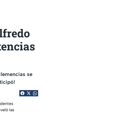
Alfredo
tencias
clemencias se
ticipó!
ndentes
veló las