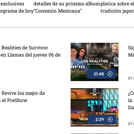
 exclusivas
detalles de su próximo álbum
platica sobre el
rograma de hoy
"Conexión Mexicana"
tradición japo
papel
 Realities de Survivor
Si
 en Llamas del jueves 06 de
Ma
21:48
07 
 Revive los mejor de
¿C
n el PreShow
la
Da
2:29
07 