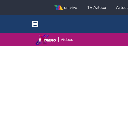
en vivo
TV Azteca
Aztec
Videos