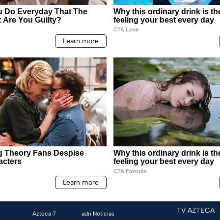
TV AZTECA
Azteca 7
adn Noticias