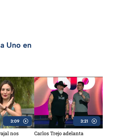
ca Uno en
3:09
3:21
ajal nos
Carlos Trejo adelanta