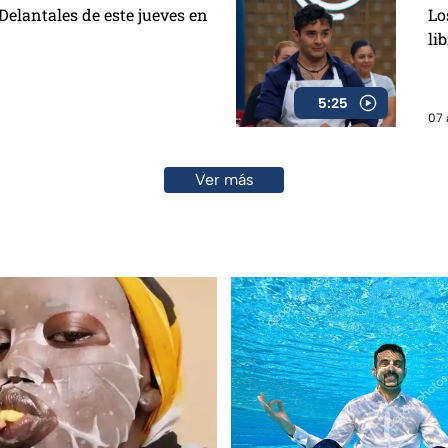
elantales de este jueves en
Lo
li
5:25
07 
Ver más