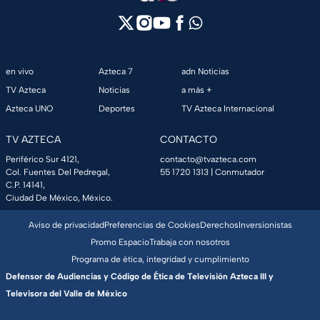
en vivo
Azteca 7
adn Noticias
TV Azteca
Noticias
a más +
Azteca UNO
Deportes
TV Azteca Internacional
TV AZTECA
CONTACTO
Periférico Sur 4121,
contacto@tvazteca.com
Col. Fuentes Del Pedregal,
55 1720 1313
| Conmutador
C.P. 14141,
Ciudad De México, México.
Aviso de privacidad
Preferencias de Cookies
Derechos
Inversionistas
Promo Espacio
Trabaja con nosotros
Programa de ética, integridad y cumplimiento
Defensor de Audiencias y Código de Ética de Televisión Azteca III y
Televisora del Valle de México