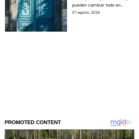
pueden cambiar todo en
cuanto a la forma de recibir al
07 agosto, 2026
universo. Aprovecha la puerta
que se abre.