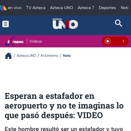
en vivo
TV Azteca
Azteca UNO
Azteca 7
Deportes
Notic
Videos
En Vivo
Azteca UNO
Al Extremo
Nota
Esperan a estafador en
aeropuerto y no te imaginas lo
que pasó después: VIDEO
Este hombre resultó ser un estafador y tuvo