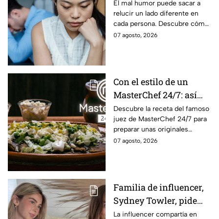
mal humor?
El mal humor puede sacar a
relucir un lado diferente en
cada persona. Descubre cómo
reacciona cada signo del
07 agosto, 2026
zodiaco cuando algo logra
sacarlo de quicio.
Con el estilo de un
MasterChef 24/7: así
prepara el Chef Herrera
Descubre la receta del famoso
juez de MasterChef 24/7 para
unas enfrijoladas al
preparar unas originales
chipotle
enfrijoladas con una salsa llena
07 agosto, 2026
de sabor.
Familia de influencer,
Sydney Towler, pide
apoyo de 75, 000
La influencer compartía en