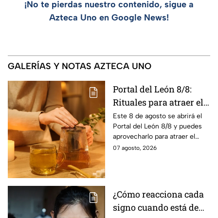
¡No te pierdas nuestro contenido, sigue a
Azteca Uno en Google News!
GALERÍAS Y NOTAS AZTECA UNO
Portal del León 8/8:
Rituales para atraer el
amor este 8 de agosto
Este 8 de agosto se abrirá el
Portal del León 8/8 y puedes
aprovecharlo para atraer el
amor con estos sencillos
07 agosto, 2026
rituales.
¿Cómo reacciona cada
signo cuando está de