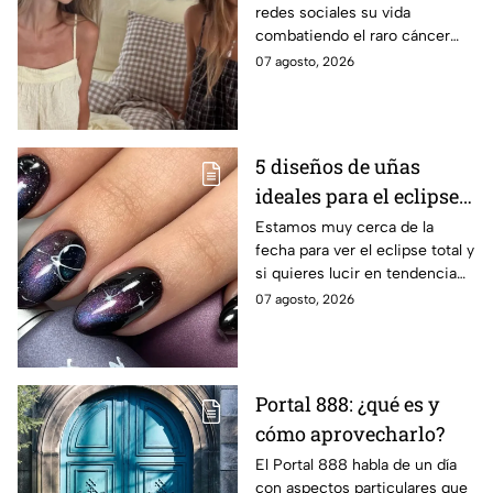
redes sociales su vida
dólares para honrar su
combatiendo el raro cáncer
memoria
que le aquejaba. Hoy la familia
07 agosto, 2026
pide ayuda para honrar su
legado. Esto se sabe.
5 diseños de uñas
ideales para el eclipse
total; son auténticas y
Estamos muy cerca de la
fecha para ver el eclipse total y
con colores cósmicos
si quieres lucir en tendencia
con el día mira estos diseños
07 agosto, 2026
de uñas.
Portal 888: ¿qué es y
cómo aprovecharlo?
El Portal 888 habla de un día
con aspectos particulares que