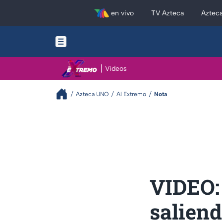
en vivo
TV Azteca
Aztec
Videos
Azteca UNO
Al Extremo
Nota
VIDEO: 
saliend