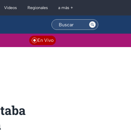
Regionales
Videos
a más +
En Vivo
staba
a