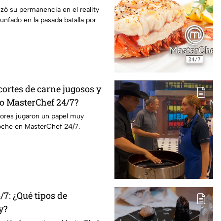
/7
izó su permanencia en el reality
unfado en la pasada batalla por
ortes de carne jugosos y
lo MasterChef 24/7?
dores jugaron un papel muy
oche en MasterChef 24/7.
7: ¿Qué tipos de
y?