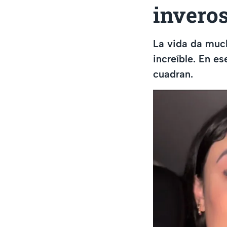
inveros
La vida da much
increíble. En e
cuadran.