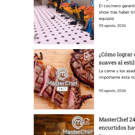
MasterChef 24
El cocinero garant
show tras haber tri
equipos
05 agosto, 2026
¿Cómo lograr c
suaves al esti
La carne y los asa
importante esta n
05 agosto, 2026
MasterChef 24/
encurtidos ha