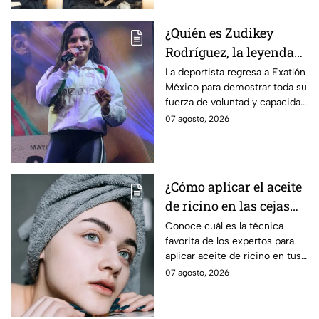
¿Quién es Zudikey
Rodríguez, la leyenda
Roja que regresa en la
La deportista regresa a Exatlón
México para demostrar toda su
décima temporada de
fuerza de voluntad y capacidad
Exatlón México?
física y mental.
07 agosto, 2026
¿Cómo aplicar el aceite
de ricino en las cejas
correctamente sin
Conoce cuál es la técnica
favorita de los expertos para
obstruir los poros de la
aplicar aceite de ricino en tus
piel?
cejas y hacerlas mpás tupidas
07 agosto, 2026
sin dañar tu piel u obstruir los
poros