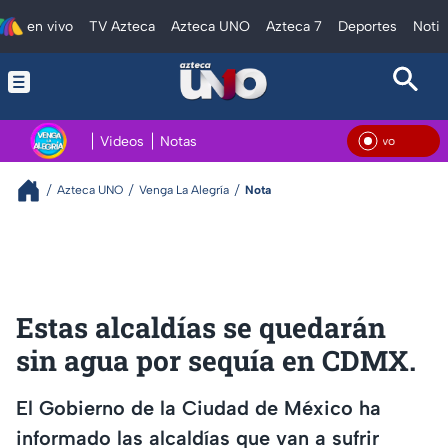
en vivo
TV Azteca
Azteca UNO
Azteca 7
Deportes
Notic
Videos
Notas
En V
Azteca UNO
Venga La Alegría
Nota
Estas alcaldías se quedarán
sin agua por sequía en CDMX.
El Gobierno de la Ciudad de México ha
informado las alcaldías que van a sufrir