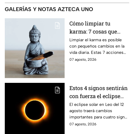
GALERÍAS Y NOTAS AZTECA UNO
Cómo limpiar tu
karma: 7 cosas que
debes hacer desde
Limpiar el karma es posible
con pequeños cambios en la
ahora
vida diaria. Estas 7 acciones
pueden ayudarte a soltar lo
07 agosto, 2026
negativo y atraer energía
positiva.
Estos 4 signos sentirán
con fuerza el eclipse
solar del 12 de agosto
El eclipse solar en Leo del 12
agosto traerá cambios
importantes para cuatro signos
del zodiaco, que podrían
07 agosto, 2026
comenzar una nueva etapa en