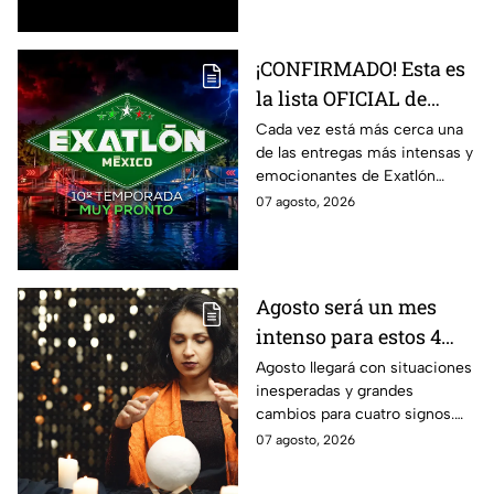
sus vidas.
¡CONFIRMADO! Esta es
la lista OFICIAL de
todos los atletas que
Cada vez está más cerca una
de las entregas más intensas y
estarán en la décima
emocionantes de Exatlón
temporada de Exatlón
México.
07 agosto, 2026
México
Agosto será un mes
intenso para estos 4
signos del zodiaco
Agosto llegará con situaciones
inesperadas y grandes
cambios para cuatro signos.
Aunque el mes será intenso,
07 agosto, 2026
cada experiencia tendrá una
razón de ser.