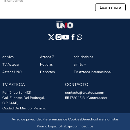
en vivo
Azteca 7
adn Noticias
TV Azteca
Noticias
a más +
Azteca UNO
Deportes
TV Azteca Internacional
TV AZTECA
CONTACTO
Periférico Sur 4121,
contacto@tvazteca.com
Col. Fuentes Del Pedregal,
55 1720 1313
| Conmutador
C.P. 14141,
Ciudad De México, México.
Aviso de privacidad
Preferencias de Cookies
Derechos
Inversionistas
Promo Espacio
Trabaja con nosotros