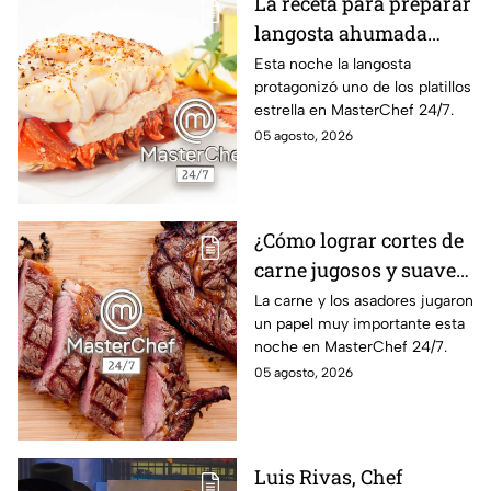
La receta para preparar
langosta ahumada
como en MasterChef
Esta noche la langosta
protagonizó uno de los platillos
24/7
estrella en MasterChef 24/7.
05 agosto, 2026
¿Cómo lograr cortes de
carne jugosos y suaves
al estilo MasterChef
La carne y los asadores jugaron
un papel muy importante esta
24/7?
noche en MasterChef 24/7.
05 agosto, 2026
Luis Rivas, Chef