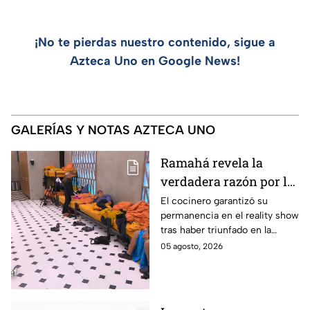
¡No te pierdas nuestro contenido, sigue a
Azteca Uno en Google News!
GALERÍAS Y NOTAS AZTECA UNO
Ramahá revela la
verdadera razón por la
que subió a Daniela al
El cocinero garantizó su
permanencia en el reality show
balcón de MasterChef
tras haber triunfado en la
24/7
pasada batalla por equipos
05 agosto, 2026