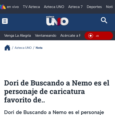
en vivo
TV Azteca
Azteca UNO
Azteca 7
Deportes
Notic
Venga La Alegría
Ventaneando
Acércate a Rocío
Al Extremo
En Vivo
Azteca UNO
Nota
Dori de Buscando a Nemo es el
personaje de caricatura
favorito de..
Dori de Buscando a Nemo es el personaje