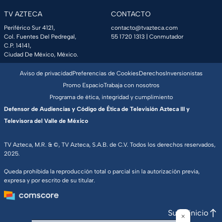
TV AZTECA
CONTACTO
Periférico Sur 4121,
contacto@tvazteca.com
Col. Fuentes Del Pedregal,
55 1720 1313
| Conmutador
C.P. 14141,
Ciudad De México, México.
Aviso de privacidad
Preferencias de Cookies
Derechos
Inversionistas
Promo Espacio
Trabaja con nosotros
Programa de ética, integridad y cumplimiento
Defensor de Audiencias y Código de Ética de Televisión Azteca III y
Televisora del Valle de México
TV Azteca, M.R. & ©, TV Azteca, S.A.B. de C.V. Todos los derechos reservados,
2025.
Queda prohibida la reproducción total o parcial sin la autorización previa,
expresa y por escrito de su titular.
Subir inicio