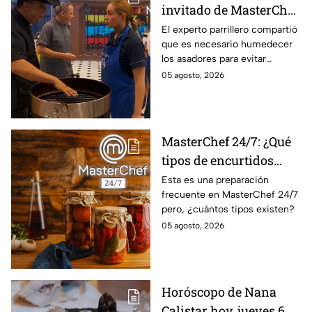
invitado de MasterChef
24/7 destaca la
El experto parrillero compartió
que es necesario humedecer
importancia del agua
los asadores para evitar
para la preparación de
accidentes
05 agosto, 2026
cualquier asado
MasterChef 24/7: ¿Qué
tipos de encurtidos
hay?
Esta es una preparación
frecuente en MasterChef 24/7
pero, ¿cuántos tipos existen?
05 agosto, 2026
Horóscopo de Nana
Calistar hoy, jueves 6