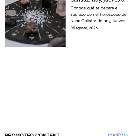
de agosto: a estos
Conoce qué te depara el
zodiaco con el horóscopo de
signos se les abren las
Nana Calistar de hoy, jueves 6
puertas del dinero
de agosto. ¿Será dinero o
05 agosto, 2026
amor? ¡Sigue leyendo! Estas
son las predicciones.