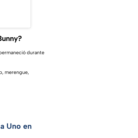
 Bunny?
y permaneció durante
p, merengue,
ca Uno en