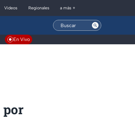
Regionales
Videos
a más +
En Vivo
 por