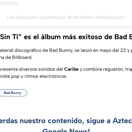
Una publicación compartida por Benito Antonio (@badbunnypr)
Sin Ti” es el álbum más exitoso de Bad
material discográfico de Bad Bunny, se lanzó en mayo del 22 
ma de Billboard.
resenta diversos sonidos del
Caribe
y combina reguetón, tra
indie pop y ritmos electrónicos.
Bad Bunny
ierdas nuestro contenido, sigue a Azte
Google News!