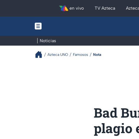
en vivo
TV Azteca
Aztec
Noticias
Azteca UNO
Famosos
Nota
Bad Bu
plagio 