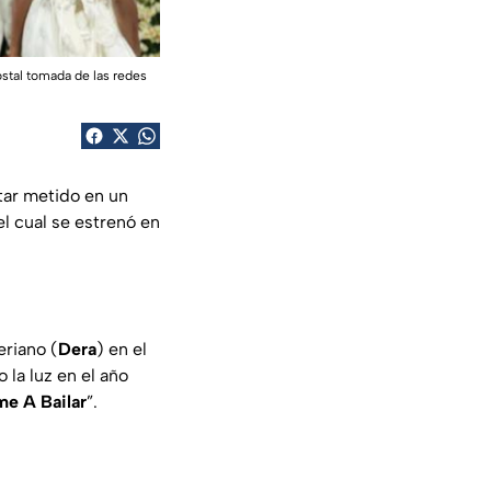
ostal tomada de las redes
star metido en un
 el cual se estrenó en
eriano (
Dera
) en el
io la luz en el año
e A Bailar
”.