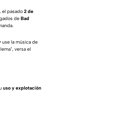
,
el pasado
2 de
bogados de
Bad
emanda.
y
use la música de
blema"
, versa el
su
uso y explotación