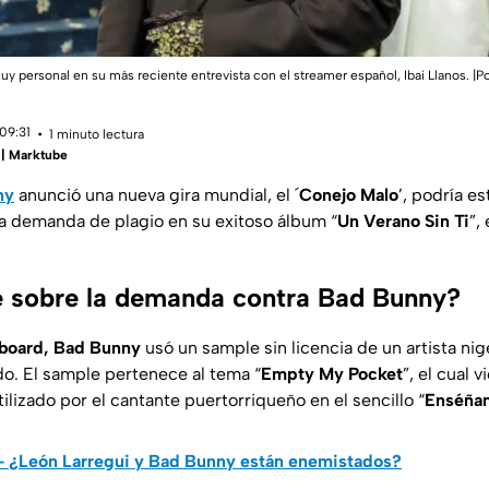
 personal en su más reciente entrevista con el streamer español, Ibai Llanos. |P
09:31
1 minuto lectura
 | Marktube
ny
anunció una nueva gira mundial, el ´
Conejo Malo
’, podría e
a demanda de plagio en su exitoso álbum “
Un Verano Sin Ti
”,
 sobre la demanda contra Bad Bunny?
lboard, Bad Bunny
usó un sample sin licencia de un artista nig
o. El sample pertenece al tema “
Empty My Pocket
”, el cual v
tilizado por el cantante puertorriqueño en el sencillo “
Enséñam
 - ¿León Larregui y Bad Bunny están enemistados?