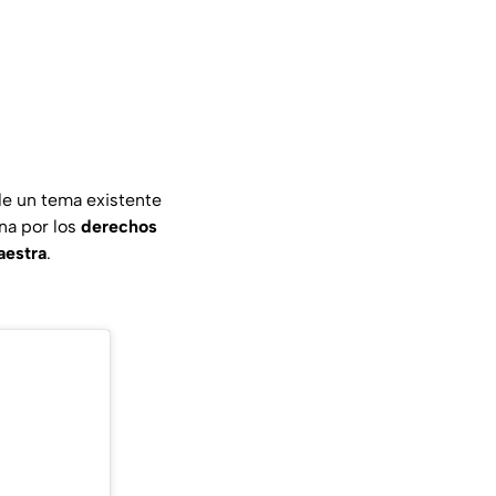
de un tema existente
una por los
derechos
aestra
.