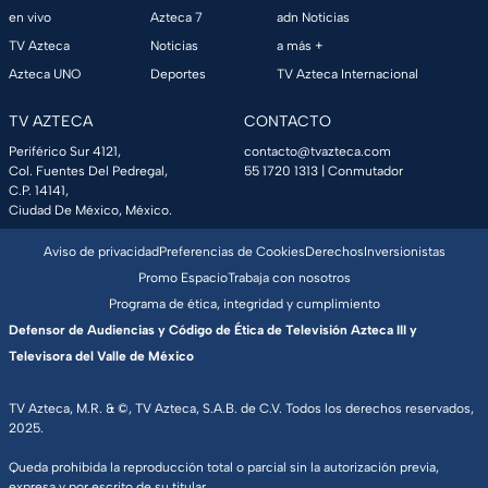
en vivo
Azteca 7
adn Noticias
TV Azteca
Noticias
a más +
Azteca UNO
Deportes
TV Azteca Internacional
TV AZTECA
CONTACTO
Periférico Sur 4121,
contacto@tvazteca.com
Col. Fuentes Del Pedregal,
55 1720 1313
| Conmutador
C.P. 14141,
Ciudad De México, México.
Aviso de privacidad
Preferencias de Cookies
Derechos
Inversionistas
Promo Espacio
Trabaja con nosotros
Programa de ética, integridad y cumplimiento
Defensor de Audiencias y Código de Ética de Televisión Azteca III y
Televisora del Valle de México
TV Azteca, M.R. & ©, TV Azteca, S.A.B. de C.V. Todos los derechos reservados,
2025.
Queda prohibida la reproducción total o parcial sin la autorización previa,
expresa y por escrito de su titular.