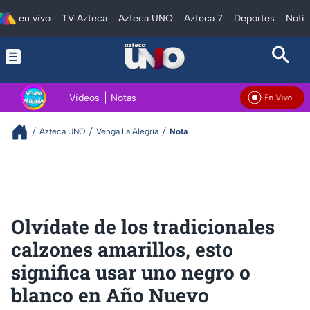
en vivo
TV Azteca
Azteca UNO
Azteca 7
Deportes
Notic
Videos
Notas
En Vivo
Azteca UNO
Venga La Alegría
Nota
Olvídate de los tradicionales
calzones amarillos, esto
significa usar uno negro o
blanco en Año Nuevo