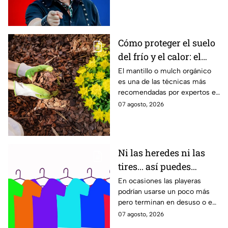
Cómo proteger el suelo
del frío y el calor: el
mantillo natural que
El mantillo o mulch orgánico
es una de las técnicas más
conserva el jardín
recomendadas por expertos en
jardinería para proteger el
07 agosto, 2026
suelo de las temperaturas
extremas, conservar la
humedad y favorecer el
crecimiento saludable de las
Ni las heredes ni las
plantas. Esta es la manera
tires... así puedes
adecuada de aplicarlo en el
jardín.
reutilizar tus playeras
En ocasiones las playeras
podrían usarse un poco más
usadas
pero terminan en desuso o en
la basura. Por ello puedes
07 agosto, 2026
hacer esto para reutilizarlas.