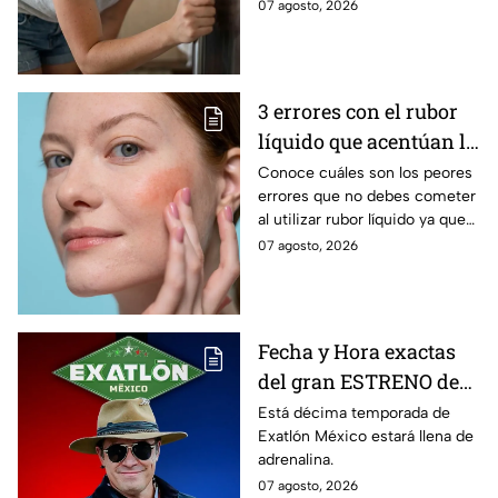
embargo estos consejos te
07 agosto, 2026
pueden servir. Disfruta tu casa
en estos días.
3 errores con el rubor
líquido que acentúan la
textura y abren los
Conoce cuáles son los peores
errores que no debes cometer
poros de tus mejillas
al utilizar rubor líquido ya que
acentúan la textura de tu piel y
07 agosto, 2026
pueden abrir los poros
Fecha y Hora exactas
del gran ESTRENO de
la décima temporada
Está décima temporada de
Exatlón México estará llena de
de Exatlón México
adrenalina.
07 agosto, 2026