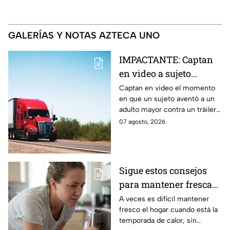
GALERÍAS Y NOTAS AZTECA UNO
IMPACTANTE: Captan
en video a sujeto
aventando a un adulto
Captan en video el momento
en que un sujeto aventó a un
mayor contra un tráiler
adulto mayor contra un tráiler y
y resulta aplastado en
este es arrollado.
07 agosto, 2026
Monterrey
Sigue estos consejos
para mantener fresca
tu casa en temporada
A veces es difícil mantener
fresco el hogar cuando está la
de calor
temporada de calor, sin