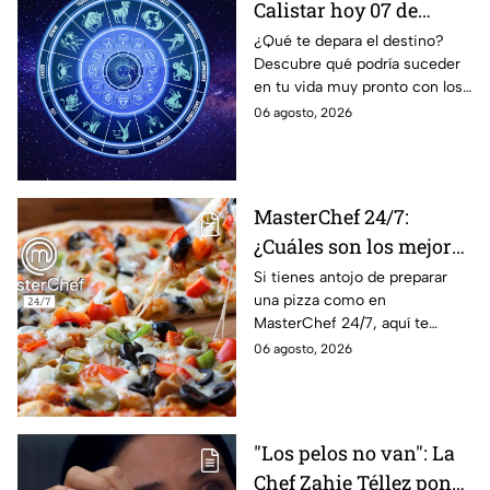
Calistar hoy 07 de
agosto; estos signos
¿Qué te depara el destino?
Descubre qué podría suceder
podrían dejar de estar
en tu vida muy pronto con los
solteros más pronto de
horóscopos de Nana Calistar;
06 agosto, 2026
lo que imaginan y
tendrás toda la información
recibir propuestas
para afrontar el futuro.
laborales
MasterChef 24/7:
¿Cuáles son los mejores
quesos para preparar
Si tienes antojo de preparar
una pizza como en
pizza en casa?
MasterChef 24/7, aquí te
contamos todo lo que debes
06 agosto, 2026
saber antes de poner manos
en la masa.
"Los pelos no van": La
Chef Zahie Téllez pone