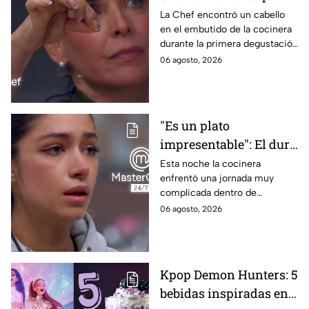
en evidencia a Carmen
La Chef encontró un cabello
en el embutido de la cocinera
en la gala de mandiles
durante la primera degustación
negros de MasterChef
de la noche
06 agosto, 2026
24/7
"Es un plato
impresentable": El duro
regaño que hizo llorar a
Esta noche la cocinera
enfrentó una jornada muy
Michelle dentro de
complicada dentro de
MasterChef 24/7
MasterChef 24/7.
06 agosto, 2026
Kpop Demon Hunters: 5
bebidas inspiradas en