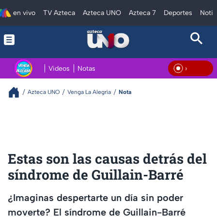
en vivo
TV Azteca
Azteca UNO
Azteca 7
Deportes
Notic
Videos
Notas
En Viv
Azteca UNO
Venga La Alegría
Nota
Estas son las causas detrás del
síndrome de Guillain-Barré
¿Imaginas despertarte un día sin poder
moverte? El síndrome de Guillain-Barré