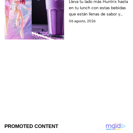
las guerreras Huntrix
Lleva tu lado más Huntrix hasta
en tu lunch con estas bebidas
para llevar a la escuela
que están llenas de sabor y
este regreso a clases
frescura.
06 agosto, 2026
2026; son saludables y
deliciosas