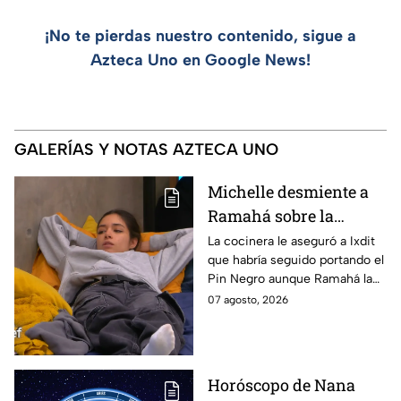
¡No te pierdas nuestro contenido, sigue a
Azteca Uno en Google News!
GALERÍAS Y NOTAS AZTECA UNO
Michelle desmiente a
Ramahá sobre la
designación del Pin
La cocinera le aseguró a Ixdit
que habría seguido portando el
Negro a un integrante
Pin Negro aunque Ramahá la
de las "Divas" en
hubiera subido al balcón
07 agosto, 2026
MasterChef 24/7
Horóscopo de Nana