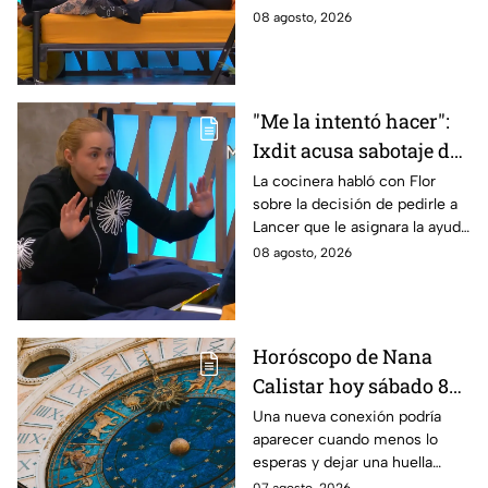
Michelle en MasterChef
interior del Mundo MasterChef
08 agosto, 2026
24/7
"Me la intentó hacer":
Ixdit acusa sabotaje de
Ramahá en la pasada
La cocinera habló con Flor
sobre la decisión de pedirle a
gala de salvación de
Lancer que le asignara la ayuda
MasterChef 24/7
de Ramahá y no la de Daniela
08 agosto, 2026
Horóscopo de Nana
Calistar hoy sábado 8
de agosto del 2026 para
Una nueva conexión podría
aparecer cuando menos lo
cada signo; una
esperas y dejar una huella
conexión inesperada
importante.