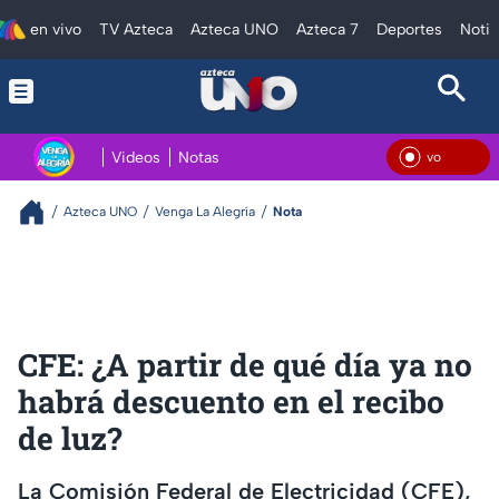
en vivo
TV Azteca
Azteca UNO
Azteca 7
Deportes
Notic
Videos
Notas
En V
Azteca UNO
Venga La Alegría
Nota
CFE: ¿A partir de qué día ya no
habrá descuento en el recibo
de luz?
La Comisión Federal de Electricidad (CFE),