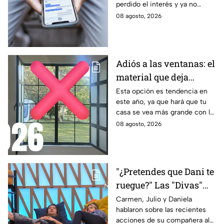
perdido el interés y ya no
busca mantener la misma
08 agosto, 2026
conexión, atención o cercanía
que tenía contigo.
Adiós a las ventanas: el
material que deja
entrar la luz y evita
Esta opción es tendencia en
este año, ya que hará que tu
miradas indiscretas en
casa se vea más grande con la
casa
entrada de los rayos del sol
08 agosto, 2026
"¿Pretendes que Dani te
ruegue?" Las "Divas"
lamentan el
Carmen, Julio y Daniela
hablaron sobre las recientes
comportamiento de
acciones de su compañera al