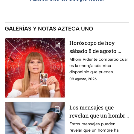
GALERÍAS Y NOTAS AZTECA UNO
Horóscopo de hoy
sábado 8 de agosto:
estas son las
Mhoni Vidente compartió cuál
es la energía cósmica
predicciones de Mhoni
disponible que pueden
Vidente
aprovechar las personas de los
08 agosto, 2026
distintos signos del zodiaco.
Estas son sus predicciones del
sábado 8 de agosto en temas
de salud, dinero y amor.
Los mensajes que
revelan que un hombre
ya no tiene interés en ti
Estos mensajes pueden
revelar que un hombre ha