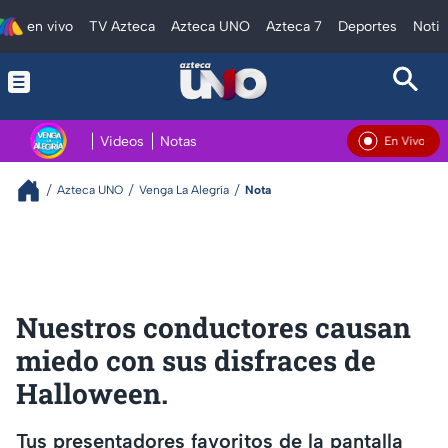
en vivo
TV Azteca
Azteca UNO
Azteca 7
Deportes
Notic
Videos
Notas
En Vivo
Azteca UNO
Venga La Alegría
Nota
Nuestros conductores causan
miedo con sus disfraces de
Halloween.
Tus presentadores favoritos de la pantalla