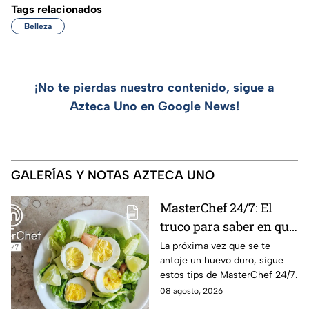
Tags relacionados
Belleza
¡No te pierdas nuestro contenido, sigue a
Azteca Uno en Google News!
GALERÍAS Y NOTAS AZTECA UNO
MasterChef 24/7: El
truco para saber en qué
momento está listo un
La próxima vez que se te
antoje un huevo duro, sigue
huevo cocido
estos tips de MasterChef 24/7.
08 agosto, 2026