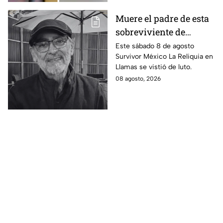
Muere el padre de esta
sobreviviente de
Survivor México La
Este sábado 8 de agosto
Survivor México La Reliquia en
Reliquia en Llamas
Llamas se vistió de luto.
08 agosto, 2026