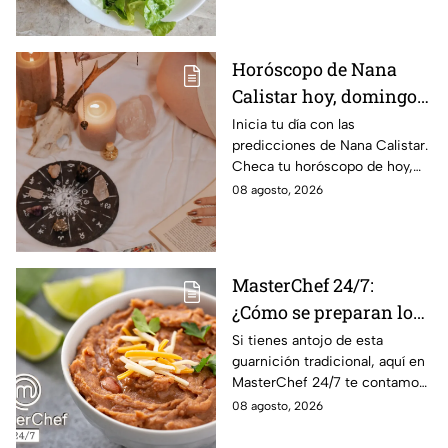
Horóscopo de Nana
Calistar hoy, domingo 9
de agosto: estos signos
Inicia tu día con las
predicciones de Nana Calistar.
tendrán ingresos extra
Checa tu horóscopo de hoy,
domingo 9 de agosto, y
08 agosto, 2026
conoce el mensaje de los
astros para los 12 signos.
MasterChef 24/7:
¿Cómo se preparan los
frijoles puercos estilo
Si tienes antojo de esta
guarnición tradicional, aquí en
Sonora?
MasterChef 24/7 te contamos
la receta.
08 agosto, 2026