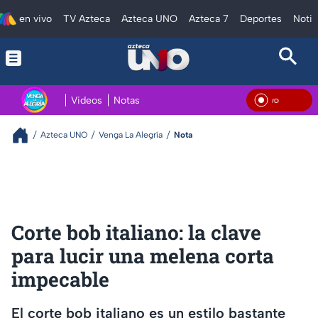
en vivo
TV Azteca
Azteca UNO
Azteca 7
Deportes
Notic
Videos
Notas
En V
Azteca UNO
Venga La Alegría
Nota
Corte bob italiano: la clave
para lucir una melena corta
impecable
El corte bob italiano es un estilo bastante