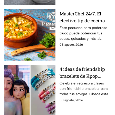
MasterChef 24/7: El
efectivo tip de cocina
de las abuelas para
Este pequeño pero poderoso
truco puede potenciar tus
darle sabor extra al
sopas, guisados y más al
caldillo
máximo.
08 agosto, 2026
4 ideas de friendship
bracelets de Kpop
Demon Hunters para
Celebra el regreso a clases
con friendship bracelets para
intercambiar con tus
todas tus amigas. Checa estas
mejores amigas este
4 ideas inspiradas en Kpop
08 agosto, 2026
regreso a clases
Demon Hunters que seguro les
encantará.