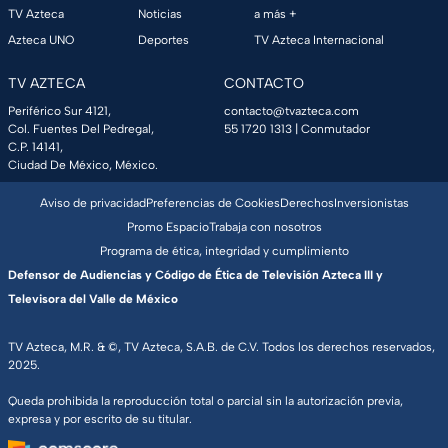
TV Azteca
Noticias
a más +
Azteca UNO
Deportes
TV Azteca Internacional
TV AZTECA
CONTACTO
Periférico Sur 4121,
contacto@tvazteca.com
Col. Fuentes Del Pedregal,
55 1720 1313
| Conmutador
C.P. 14141,
Ciudad De México, México.
Aviso de privacidad
Preferencias de Cookies
Derechos
Inversionistas
Promo Espacio
Trabaja con nosotros
Programa de ética, integridad y cumplimiento
Defensor de Audiencias y Código de Ética de Televisión Azteca III y
Televisora del Valle de México
TV Azteca, M.R. & ©, TV Azteca, S.A.B. de C.V. Todos los derechos reservados,
2025.
Queda prohibida la reproducción total o parcial sin la autorización previa,
expresa y por escrito de su titular.