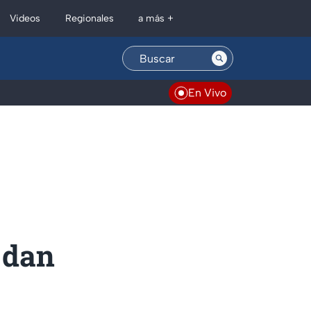
Regionales
Videos
a más +
En Vivo
 dan