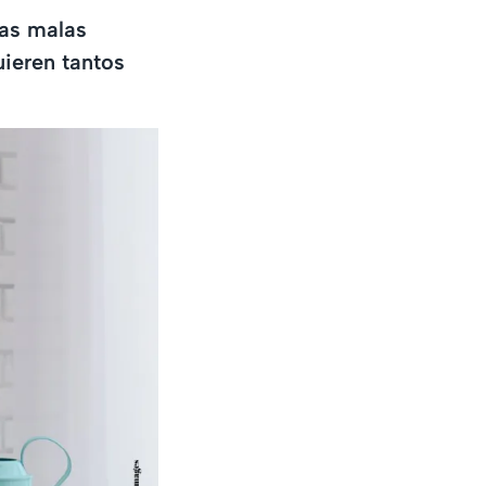
las malas
uieren tantos