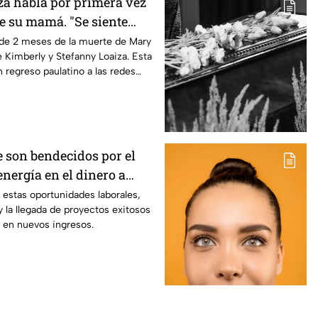
za habla por primera vez
e su mamá. "Se siente
de 2 meses de la muerte de Mary
 Kimberly y Stefanny Loaiza. Esta
n regreso paulatino a las redes
video para su canal de YouTube,
a vez cómo se encuentra. La
ue se fue a Mexicali para pasar
abuela, ante la soledad que
ndo tras el fallecimiento.
e son bendecidos por el
nergía en el dinero a
6 de agosto: el horóscopo
estas oportunidades laborales,
y la llegada de proyectos exitosos
ente
 en nuevos ingresos.