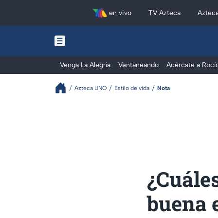
en vivo
TV Azteca
Aztec
Venga La Alegría
Ventaneando
Acércate a Rocí
Azteca UNO
Estilo de vida
Nota
¿Cuáles
buena e