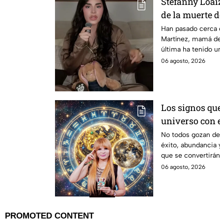
Stefanny Loai
de la muerte d
rara la vida"
Han pasado cerca 
Martínez, mamá de
última ha tenido u
sociales y, en un 
06 agosto, 2026
detalló por primer
influencer contó q
más tiempo con su 
estaba experimenta
Los signos qu
universo con e
partir de hoy 
No todos gozan de 
éxito, abundancia 
de Mhoni Vid
que se convertirán
06 agosto, 2026