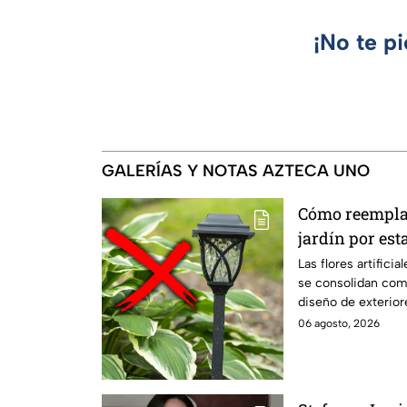
¡No te p
GALERÍAS Y NOTAS AZTECA UNO
Cómo reemplaz
jardín por est
moderna
Las flores artifici
se consolidan com
diseño de exterior
terrazas. Paisajist
06 agosto, 2026
puede reemplazar a
que combina funci
valor decorativo.