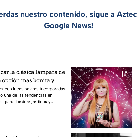
ierdas nuestro contenido, sigue a Azte
Google News!
ar la clásica lámpara de
a opción más bonita y
ales con luces solares incorporadas
o una de las tendencias en
es para iluminar jardines y
as destacan que esta alternativa
 la clásica lámpara de jardín, ya
onalidad, bajo consumo y un alto